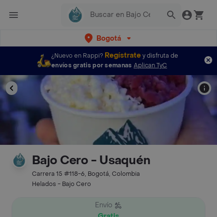
Bogotá
Regístrate
¿Nuevo en Rappi?
y disfruta de
envíos gratis por semanas
Aplican TyC
Bajo Cero - Usaquén
Carrera 15 #118-6, Bogotá, Colombia
Helados - Bajo Cero
Envío
Gratis