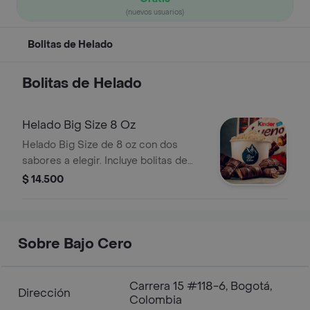
(nuevos usuarios)
Bolitas de Helado
Bolitas de Helado
Helado Big Size 8 Oz
Helado Big Size de 8 oz con dos
sabores a elegir. Incluye bolitas de
helado y opción de toppings de
$ 14.500
chocolate.
Sobre Bajo Cero
Carrera 15 #118-6, Bogotá,
Dirección
Colombia