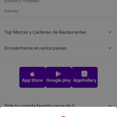
Sopitas y Frijoladas
Subway
Top Marcas y Cadenas de Restaurantes
Encuéntranos en estos países
App Store
Google play
AppGallery
Pide tu comida favorita cerca de ti