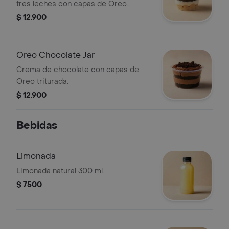
tres leches con capas de Oreo
triturada.
$ 12.900
Oreo Chocolate Jar
Crema de chocolate con capas de
Oreo triturada.
$ 12.900
Bebidas
Limonada
Limonada natural 300 ml.
$ 7500