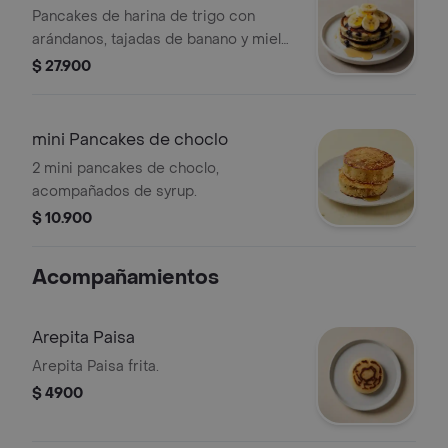
Pancakes de harina de trigo con
arándanos, tajadas de banano y miel
de maple.
$ 27.900
mini Pancakes de choclo
2 mini pancakes de choclo,
acompañados de syrup.
$ 10.900
Acompañamientos
Arepita Paisa
Arepita Paisa frita.
$ 4900