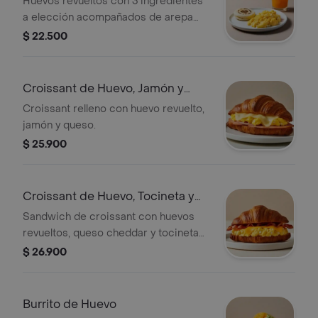
Huevos revueltos con 3 ingredientes
a elección acompañados de arepa
paisa y bebida.
$ 22.500
Croissant de Huevo, Jamón y
Queso
Croissant relleno con huevo revuelto,
jamón y queso.
$ 25.900
Croissant de Huevo, Tocineta y
Queso
Sandwich de croissant con huevos
revueltos, queso cheddar y tocineta
crocante.
$ 26.900
Burrito de Huevo