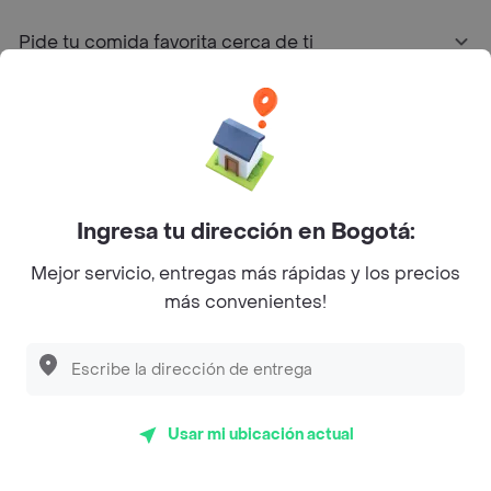
Pide tu comida favorita cerca de ti
Categorías
Únete a Rappi
Ingresa tu dirección en Bogotá:
Sobre Rappi
Mejor servicio, entregas más rápidas y los precios
más convenientes!
Facebook
Twitter
Instagram
©
2026
Rappi Inc. All rights reserved.
Usar mi ubicación actual
Rappi S.A.S. --- NIT 900.843.898-9 --- Calle 63 # 16A-02