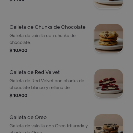
Galleta de Chunks de Chocolate
Galleta de vainilla con chunks de
chocolate.
$ 10.900
Galleta de Red Velvet
Galleta de Red Velvet con chunks de
chocolate blanco y relleno de
Cheesecake.
$ 10.900
Galleta de Oreo
Galleta de vainilla con Oreo triturada y
chunks de Oreo.