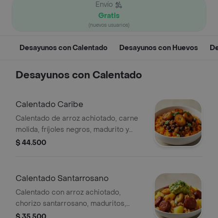
Envío
Gratis
(nuevos usuarios)
Desayunos con Calentado
Desayunos con Huevos
De
Desayunos con Calentado
Calentado Caribe
Calentado de arroz achiotado, carne
molida, fríjoles negros, madurito y
cilantro.
$ 44.500
Calentado Santarrosano
Calentado con arroz achiotado,
chorizo santarrosano, maduritos,
papa, guacamole y cilantro.
$ 35.500