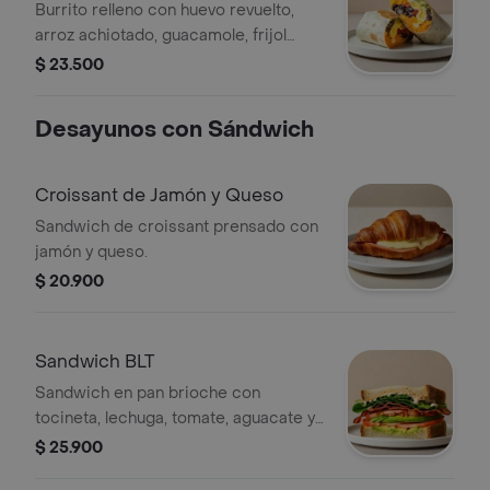
Burrito relleno con huevo revuelto,
arroz achiotado, guacamole, frijol
negro, pico de gallo, queso y salsa
$ 23.500
verde.
Desayunos con Sándwich
Croissant de Jamón y Queso
Sandwich de croissant prensado con
jamón y queso.
$ 20.900
Sandwich BLT
Sandwich en pan brioche con
tocineta, lechuga, tomate, aguacate y
mayonesa picante.
$ 25.900