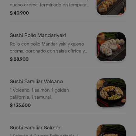
queso crema, terminado en tempura y
bañado en anguila glaseada, con un
$ 40.900
toque de limón y cebollín. Suave,
ahumado y lleno de sabor.
Sushi Pollo Mandariyaki
Rollo con pollo Mandariyaki y queso
crema, coronado con salsa cítrica y
mayonesa sriracha suave. Un bocado
$ 28.900
jugoso, cremoso y lleno de frescura
oriental.
Sushi Familiar Volcano
1 Volcano, 1 salmón, 1 golden
california, 1 samurai.
$ 133.600
Sushi Familiar Salmón