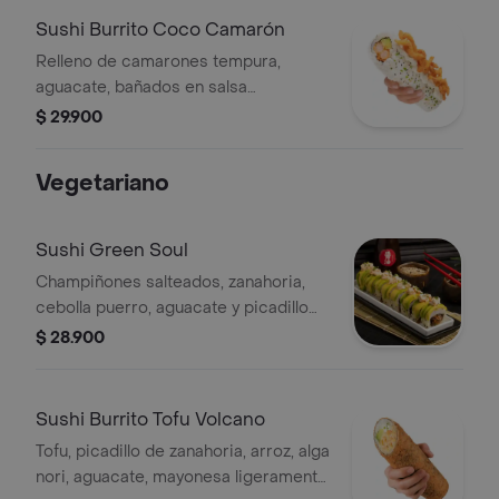
Sushi Burrito Coco Camarón
Relleno de camarones tempura,
aguacate, bañados en salsa
acevichada y crema de coco con un
$ 29.900
toque picante, cubierto de julianas de
cebolla crocante. Con salsa Coco
Vegetariano
Camaron
Sushi Green Soul
Champiñones salteados, zanahoria,
cebolla puerro, aguacate y picadillo
veggie con salsa tartar. Finalizado con
$ 28.900
togarashi, cebollín y ajonjolí.
Sushi Burrito Tofu Volcano
Tofu, picadillo de zanahoria, arroz, alga
nori, aguacate, mayonesa ligeramente