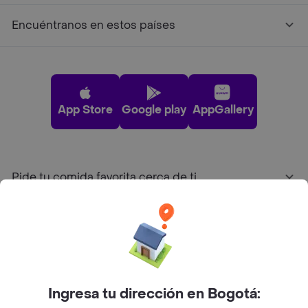
Encuéntranos en estos países
App Store
Google play
AppGallery
Pide tu comida favorita cerca de ti
Categorías
Únete a Rappi
Ingresa tu dirección en Bogotá:
Sobre Rappi