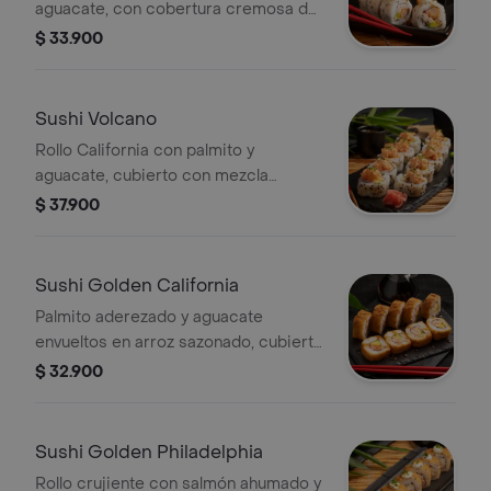
aguacate, con cobertura cremosa de
coco, cebolla puerro caramelizada, un
$ 33.900
toque de limón y ligeramente picante.
Sushi Volcano
Rollo California con palmito y
aguacate, cubierto con mezcla
cremosa de cangrejo y camarón,
$ 37.900
mayonesa siracha, cebollín fresco y
un toque de limón. Sabores intensos y
textura suave.
Sushi Golden California
Palmito aderezado y aguacate
envueltos en arroz sazonado, cubierto
con una capa crujiente de tempura y
$ 32.900
panko.
Sushi Golden Philadelphia
Rollo crujiente con salmón ahumado y