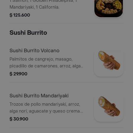
1 Salmón, 1 Golden Philadelphia, 1
Mandariyaki, 1 California.
$ 125.600
Sushi Burrito
Sushi Burrito Volcano
Palmitos de cangrejo, masago,
picadillo de camarones, arroz, alga
nori, aguacate, mayonesa ligeramente
$ 29.900
picante, queso crema. Con salsa
Mayo Sriracha
Sushi Burrito Mandariyaki
Trozos de pollo mandariyaki, arroz,
alga nori, aguacate y queso crema.
Con salsa Mandariyaki
$ 30.900