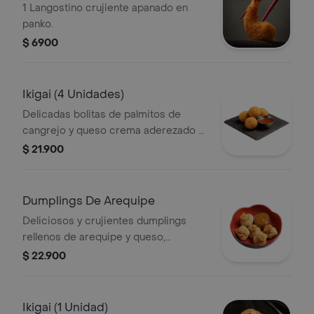
1 Langostino crujiente apanado en
panko.
$ 6900
Ikigai (4 Unidades)
Delicadas bolitas de palmitos de
cangrejo y queso crema aderezado a
la tempura.
$ 21.900
Dumplings De Arequipe
Deliciosos y crujientes dumplings
rellenos de arequipe y queso,
acompañados con salsa de arequipe
$ 22.900
Ikigai (1 Unidad)