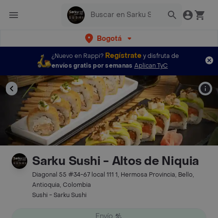
Bogotá
Regístrate
¿Nuevo en Rappi?
y disfruta de
envíos gratis por semanas
Aplican TyC
Sarku Sushi - Altos de Niquia
Diagonal 55 #34-67 local 111 1, Hermosa Provincia, Bello,
Antioquia, Colombia
Sushi - Sarku Sushi
Envío