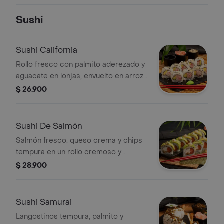
Sushi
Sushi California
Rollo fresco con palmito aderezado y
aguacate en lonjas, envuelto en arroz
sazonado y ajonjolí. Un clásico
$ 26.900
irresistible con sabor suave y
balanceado.
Sushi De Salmón
Salmón fresco, queso crema y chips
tempura en un rollo cremoso y
crujiente, con aguacate, mayonesa
$ 28.900
sriracha suave y un toque de limón.
Frescura con carácter.
Sushi Samurai
Langostinos tempura, palmito y