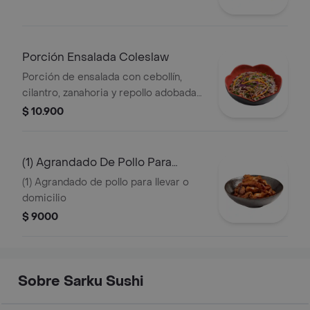
Porción Ensalada Coleslaw
Porción de ensalada con cebollín,
cilantro, zanahoria y repollo adobada
con salsa de la casa
$ 10.900
(1) Agrandado De Pollo Para
Llevar O Dom
(1) Agrandado de pollo para llevar o
domicilio
$ 9000
Sobre Sarku Sushi