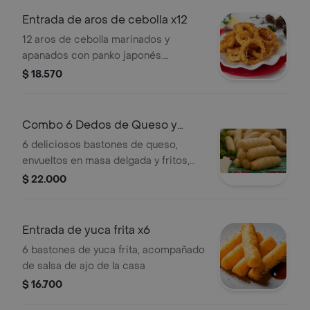
Entrada de aros de cebolla x12
12 aros de cebolla marinados y
apanados con panko japonés.
acompañado de salsa chipotle de la
$ 18.570
casa.
Combo 6 Dedos de Queso y
Bebida
6 deliciosos bastones de queso,
envueltos en masa delgada y fritos,
acompañados de salsa de ajo de la
$ 22.000
casa, acompañada de 1 gaseosa
personal de 250 ml.
Entrada de yuca frita x6
6 bastones de yuca frita, acompañado
de salsa de ajo de la casa
$ 16.700