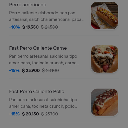
Perro americano
Perro caliente elaborado con pan
artesanal, salchicha americana, papa
cabello de angel, salsa de ajo, salsa
-10%
$ 19.350
$ 21.500
ketchup y mostaza,
Fast Perro Caliente Carne
Pan perro artesanal, salchicha tipo
americana, tocineta crunch, carne
desmechada, queso rallado, papa
-15%
$ 23.900
$ 28.100
rippio, salsa de ajo y salsa rosada.
Fast Perro Caliente Pollo
Pan perro artesanal, salchicha tipo
americana, tocineta crunch, pollo
picado salteado en salsa de la casa,
-15%
$ 20.150
$ 23.700
papa rippio, salsa de ajo y salsa
ketchup.