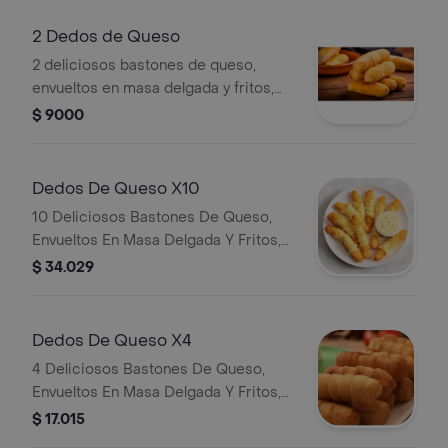
2 Dedos de Queso
2 deliciosos bastones de queso,
envueltos en masa delgada y fritos,
acompañados de salsa de ajo de la
$ 9000
casa.
Dedos De Queso X10
10 Deliciosos Bastones De Queso,
Envueltos En Masa Delgada Y Fritos,
Acompanados De Salsa De Ajo De La
$ 34.029
Casa.
Dedos De Queso X4
4 Deliciosos Bastones De Queso,
Envueltos En Masa Delgada Y Fritos,
Acompanados De Salsa De Ajo De La
$ 17.015
Casa.