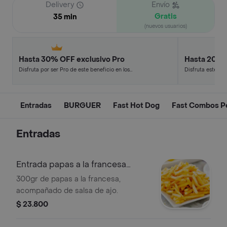
Delivery
Envío
Gratis
35 min
(nuevos usuarios)
Hasta 30% OFF exclusivo Pro
Hasta 20% 
Disfruta por ser Pro de este beneficio en los
Disfruta este de
restaurantes y tiendas más top.
en minutos.
Entradas
BURGUER
Fast Hot Dog
Fast Combos P
Entradas
Entrada papas a la francesa
300gr
300gr de papas a la francesa,
acompañado de salsa de ajo.
$ 23.800