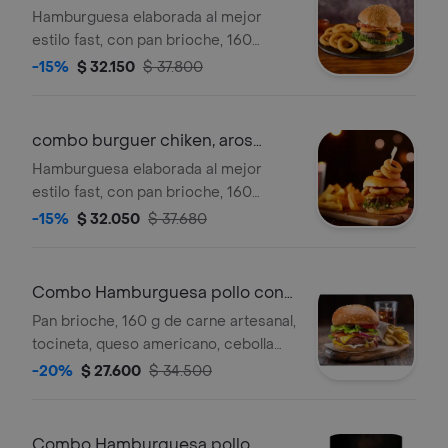
ketchup, acompañado de 4 patacones
cebolla, bebida
Hamburguesa elaborada al mejor
de plátano verde y bebida personal.
estilo fast, con pan brioche, 160
gramos de carne angus artesanal,
-15%
$ 32.150
$ 37.800
cebolla caramelizada, queso amarillo
americano, lechuga, tomate, tocineta
tostada picada, maiz dulce, pepinillos,
combo burguer chiken, aros
acompañado de entrada de aros de
cebolla y beb
Hamburguesa elaborada al mejor
cebolla tempurizados y bebida
estilo fast, con pan brioche, 160
personal.
gramos de pechuga de pollo grillé,
-15%
$ 32.050
$ 37.680
cebolla caramelizada, queso amarillo
americano, lechuga, tomate, tocineta
tostada picada, maiz dulce, pepinillos,
Combo Hamburguesa pollo con
acompañado de entrada de aros de
bebida
Pan brioche, 160 g de carne artesanal,
cebolla tempurizados y bebida
tocineta, queso americano, cebolla
personal.
grille caramelizada, tomate, lechuga y
-20%
$ 27.600
$ 34.500
salsa de ajo, salsa ketchup,
acompañada de gaseosa personal de
250 ml.
Combo Hamburguesa pollo,