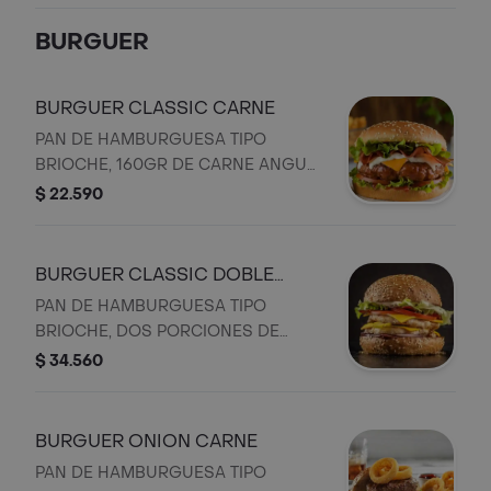
BURGUER
BURGUER CLASSIC CARNE
PAN DE HAMBURGUESA TIPO
BRIOCHE, 160GR DE CARNE ANGUS
ARTESANAL, TOCINETA, QUESO
$ 22.590
AMARILLO TIPO AMERICANO,
CEBOLLA CARAMELIZADA,
PEPINILLO, MAIZ DULCE, LECHUGA,
BURGUER CLASSIC DOBLE
TOMATE, SALSA DE AJO Y SALSA
POLLO
PAN DE HAMBURGUESA TIPO
KETCHUP
BRIOCHE, DOS PORCIONES DE
160GR DE PECHUGA DE POLLO
$ 34.560
GRILLÉ, TOCINETA, QUESO
AMARILLO TIPO AMERICANO,
CEBOLLA CARAMELIZADA,
BURGUER ONION CARNE
PEPINILLO, MAIZ DULCE, LECHUGA,
PAN DE HAMBURGUESA TIPO
TOMATE, SALSA DE AJO Y SALSA