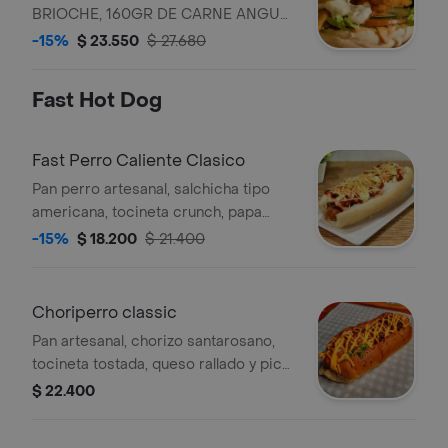
KETCHUP
BRIOCHE, 160GR DE CARNE ANGUS
ARTESANAL, TOCINETA, QUESO
-15%
$ 23.550
$ 27.680
AMARILLO TIPO AMERICANO, AROS
DE CEBOLLA APANADOS AL ESTILO
Fast Hot Dog
ASIATICO, PEPINILLO, MAIZ DULCE,
LECHUGA, TOMATE, SALSA DE AJO Y
SALSA KETCHUP
Fast Perro Caliente Clasico
Pan perro artesanal, salchicha tipo
americana, tocineta crunch, papa
rippio, queso rallado, salsa de ajo y
-15%
$ 18.200
$ 21.400
salsa rosada.
Choriperro classic
Pan artesanal, chorizo santarosano,
tocineta tostada, queso rallado y pico
de gallo
$ 22.400