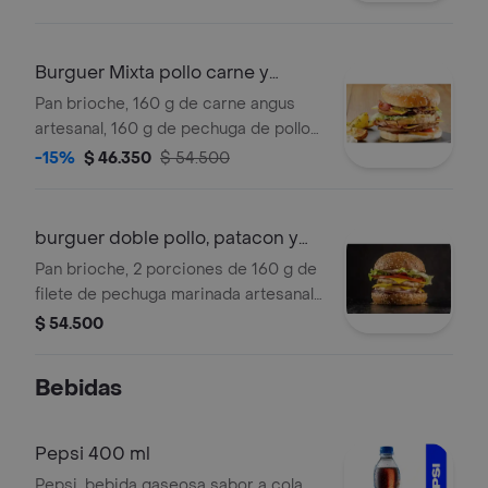
salsa ketchup y salsa de ajo,
acompañada de 4 patacones de
platano verde y gaseosa personal de
Burguer Mixta pollo carne y
250 ml.
Bebida
Pan brioche, 160 g de carne angus
artesanal, 160 g de pechuga de pollo
marinada grille, ctomate, cebolla,
-15%
$ 46.350
$ 54.500
queso americano, tocineta tostada
picada, salsa ketchup y salsa de ajo,
acompañada de gaseosa personal de
burguer doble pollo, patacon y
250 ml.
bebida
Pan brioche, 2 porciones de 160 g de
filete de pechuga marinada artesanal
lechuga, tomate, queso americano,
$ 54.500
tocineta picada tostada, salsa
ketchup y salsa de ajo, acompañada
Bebidas
de 4 patacones de platano verde frito
y gaseosa personal de 250 ml.
Pepsi 400 ml
Pepsi, bebida gaseosa sabor a cola