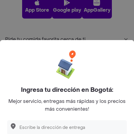
App Store
Google play
AppGallery
Pide tu comida favorita cerca de ti
Categorías
Únete a Rappi
Ingresa tu dirección en Bogotá:
Sobre Rappi
Mejor servicio, entregas más rápidas y los precios
más convenientes!
Facebook
Twitter
Instagram
©
2026
Rappi Inc. All rights reserved.