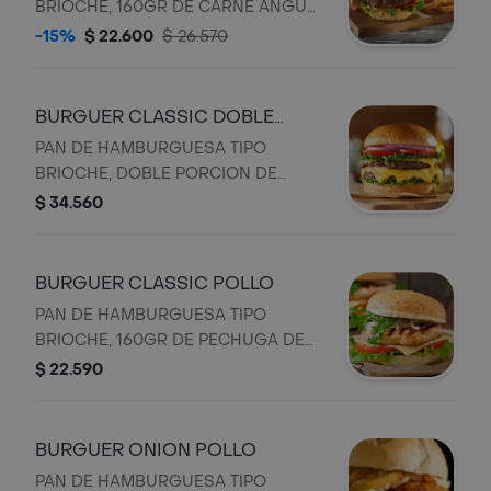
BRIOCHE, 160GR DE CARNE ANGUS
KETCHUP
ARTESANAL, TOCINETA, QUESO
-15%
$ 22.600
$ 26.570
AMARILLO TIPO AMERICANO, AROS
DE CEBOLLA APANADOS AL ESTILO
ASIATICO, PEPINILLO, MAIZ DULCE,
BURGUER CLASSIC DOBLE
LECHUGA, TOMATE, SALSA DE AJO Y
CARNE
PAN DE HAMBURGUESA TIPO
SALSA KETCHUP
BRIOCHE, DOBLE PORCION DE
160GR DE CARNE ANGUS
$ 34.560
ARTESANAL, TOCINETA, QUESO
AMARILLO TIPO AMERICANO,
CEBOLLA CARAMELIZADA,
BURGUER CLASSIC POLLO
PEPINILLO, MAIZ DULCE, LECHUGA,
PAN DE HAMBURGUESA TIPO
TOMATE, SALSA DE AJO Y SALSA
BRIOCHE, 160GR DE PECHUGA DE
KETCHUP
POLLO GRILLE, TOCINETA, QUESO
$ 22.590
AMARILLO TIPO AMERICANO,
CEBOLLA CARAMELIZADA,
PEPINILLO, MAIZ DULCE, LECHUGA,
BURGUER ONION POLLO
TOMATE, SALSA DE AJO Y SALSA
PAN DE HAMBURGUESA TIPO