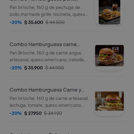
papas y gaseosa
Pan brioche, 160 g de pechuga de
pollo marinada grille, tocineta, queso
americano, cebolla grille
-20%
$ 35.600
$ 44.500
caramelizada, tomate, lechuga, salsa
ketchup y salsa de ajo, acompañada
de porción de papas a la francesa y
Combo Hamburguesa carne,
gaseosa personal de 250 ml.
papas y gaseosa
Pan Brioche, 160 g de carne angus
artesanal, queso americano, cebolla
grille caramelizada, lechuga y tomate,
-20%
$ 35.900
$ 44.900
y salsa de ajo, salsa ketchup,
acompañada de papas a la francesa y
gaseosa personal de 250 ml.
Combo Hamburguesa Carne y
gaseosa
Pan brioche, 160 g de carne artesanal,
lechuga, tomate, queso americano,
tocineta crunch, salsa ketchup y salsa
-20%
$ 27.950
$ 34.920
de ajo, acompañada de gaseosa
personal de 250 ml.