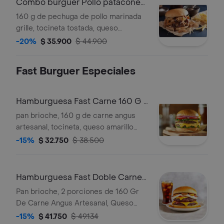
Combo burguer Pollo patacones
y bebida
160 g de pechuga de pollo marinada
grille, tocineta tostada, queso
americano, lechuga, tomate, y salsa
-20%
$ 35.900
$ 44.900
de ajo, acompañada de 4 patacones y
gaseosa personal de 250 ml.
Fast Burguer Especiales
Hamburguesa Fast Carne 160 G y
Bebida
pan brioche, 160 g de carne angus
artesanal, tocineta, queso amarillo
americano, cebolla grille
-15%
$ 32.750
$ 38.500
caramelizada, tomate, lechuga, salsa
de ajo y ketchup, acompañada de
gaseosa personal de 250 ml.
Hamburguesa Fast Doble Carne
+ Bebida
Pan brioche, 2 porciones de 160 Gr
De Carne Angus Artesanal, Queso
Americano, lechuga, tomate, salsa de
-15%
$ 41.750
$ 49.134