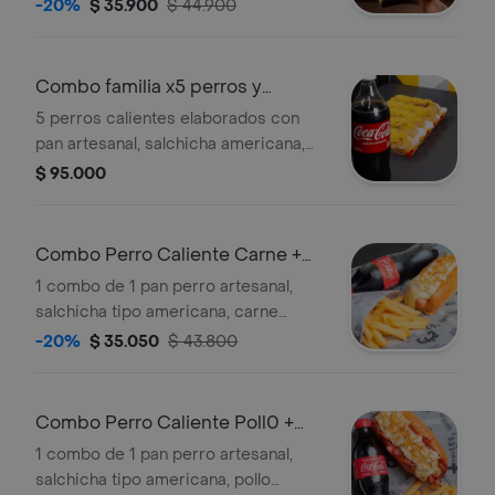
acompañado de papas fritas y
-20%
$ 35.900
$ 44.900
gaseosa.
Combo familia x5 perros y
gaseosa 1.5
5 perros calientes elaborados con
pan artesanal, salchicha americana,
queso rallado, tocineta picada
$ 95.000
tostada, papa cabello de angel, salsa
de ajo y salsa ketchup. acompañado
de gaseosa de 1.5lts
Combo Perro Caliente Carne +
Papas + Gas
1 combo de 1 pan perro artesanal,
salchicha tipo americana, carne
desmechada, , queso rallado, tocineta
-20%
$ 35.050
$ 43.800
crunch, papa rippio, salsa de ajo y
salsa rosada. acompañada de 1
porcion de 150gr de papas a la
Combo Perro Caliente Poll0 +
francesa y 1 gaseosa de 250ml
Papas + Gas
1 combo de 1 pan perro artesanal,
salchicha tipo americana, pollo