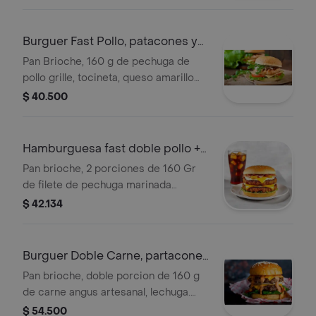
ajo y ketchup, tocineta tostada
picada. Acompanada De Gaseosa
Personal De 250ml
Burguer Fast Pollo, patacones y
Bebida
Pan Brioche, 160 g de pechuga de
pollo grille, tocineta, queso amarillo
americano, cebolla grille
$ 40.500
caramelizada, lechuga, tomate, salsa
de ajo y salsa ketchup, acompañada
de 4 patacones y gaseosa personal
Hamburguesa fast doble pollo +
de 250 ml.
bebida
Pan brioche, 2 porciones de 160 Gr
de filete de pechuga marinada
artesanal, tocineta picada tostada,
$ 42.134
queso americano, lechuga, tomate,
salsa de ajo y ketchup. acompañada
de gaseosa personal de 250ml
Burguer Doble Carne, partacones
y Bebida
Pan brioche, doble porcion de 160 g
de carne angus artesanal, lechuga.
tomate, queso americano, tocineta,
$ 54.500