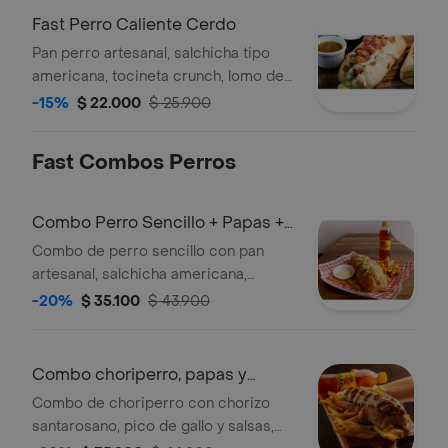
Fast Perro Caliente Cerdo
Pan perro artesanal, salchicha tipo
americana, tocineta crunch, lomo de
cerdo salteado en salsa de la casa,
-15%
$ 22.000
$ 25.900
queso rallado, papa rippio, salsa de
ajo y salsa ketchup.
Fast Combos Perros
Combo Perro Sencillo + Papas +
Gaseosa
Combo de perro sencillo con pan
artesanal, salchicha americana,
tocineta, papa ripio, queso rallado,
-20%
$ 35.100
$ 43.900
salsa de ajo y rosada. Incluye papas a
la francesa (150g) y gaseosa (250ml).
Combo choriperro, papas y
gaseosa
Combo de choriperro con chorizo
santarosano, pico de gallo y salsas,