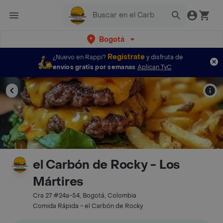
Bogotá
Regístrate
¿Nuevo en Rappi?
y disfruta de
envíos gratis por semanas
Aplican TyC
el Carbón de Rocky - Los
Mártires
Cra 27 #24a-54, Bogotá, Colombia
Comida Rápida - el Carbón de Rocky