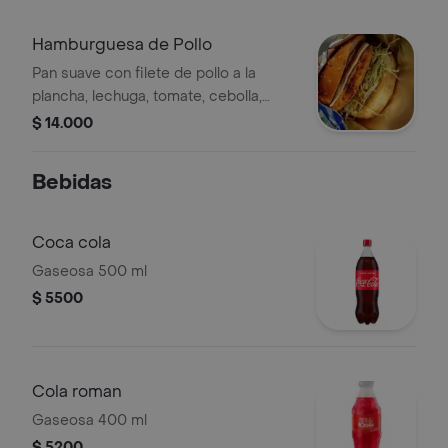
Hamburguesa de Pollo
Pan suave con filete de pollo a la
plancha, lechuga, tomate, cebolla,
papa ripio y una deliciosa mezcla de
$ 14.000
salsas que realzan su sabor.
Bebidas
Coca cola
Gaseosa 500 ml
$ 5500
Cola roman
Gaseosa 400 ml
$ 5200