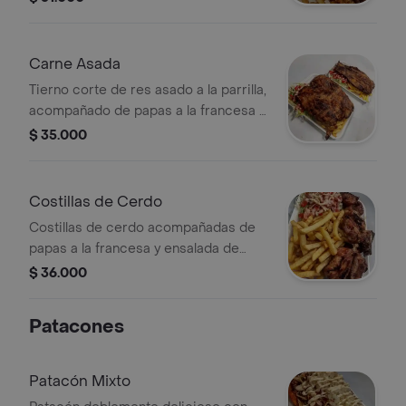
Carne Asada
Tierno corte de res asado a la parrilla,
acompañado de papas a la francesa y
ensalada fresca. ¡un clásico que
$ 35.000
nunca pasa de moda!
Costillas de Cerdo
Costillas de cerdo acompañadas de
papas a la francesa y ensalada de
lechuga y tomate.
$ 36.000
Patacones
Patacón Mixto