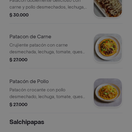
Patacón doblemente delicioso con
carne y pollo desmechados, lechuga,
tomate, queso, papa ripio y salsas
$ 30.000
caseras. ¡sabor completo en cada
bocado!
Patacon de Carne
Crujiente patacón con carne
desmechada, lechuga, tomate, queso
rallado, papa ripio y salsas al gusto.
$ 27.000
¡una combinación irresistible con
sabor colombiano!
Patacón de Pollo
Patacón crocante con pollo
desmechado, lechuga, tomate, queso
y papa ripio. Incluye salsas
$ 27.000
especiales.
Salchipapas