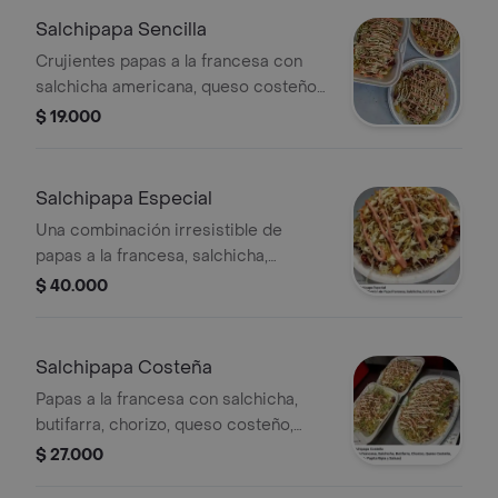
Salchipapa Sencilla
Crujientes papas a la francesa con
salchicha americana, queso costeño
rallado, lechuga fresca, papa ripio y
$ 19.000
salsas al gusto. ¡un clásico que nunca
falla!
Salchipapa Especial
Una combinación irresistible de
papas a la francesa, salchicha,
chorizo, butifarra, carne, pollo y
$ 40.000
tocineta, queso costeño, lechuga,
papa ripio y salsas únicas.
Salchipapa Costeña
Papas a la francesa con salchicha,
butifarra, chorizo, queso costeño,
lechuga, papa ripio y nuestras salsas
$ 27.000
especiales. ¡con el toque auténtico