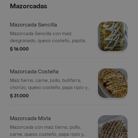
del sabor costeño!
Mazorcadas
Mazorcada Sencilla
Mazorcada Sencilla con maíz
desgranado, queso costeño, papita
ripia y salsa tártara.
$ 16.000
Mazorcada Costeña
Maíz tierno, carne, pollo, butifarra,
chorizo, queso costeño, papa ripio y
salsa tártara.
$ 31.000
Mazorcada Mixta
Mazorcada con maíz tierno, pollo,
carne, queso costeño, papa ripio y