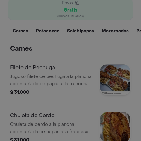
Envío
Gratis
(nuevos usuarios)
Carnes
Patacones
Salchipapas
Mazorcadas
Pe
Carnes
Filete de Pechuga
Jugoso filete de pechuga a la plancha,
acompañado de papas a la francesa y
ensalada fresca de lechuga y tomate.
$ 31.000
¡ligero, sabroso y nutritivo!
Chuleta de Cerdo
Chuleta de cerdo a la plancha,
acompañada de papas a la francesa y
ensalada de lechuga y tomate.
$ 31.000