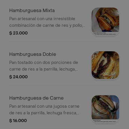
Hamburguesa Mixta
Pan artesanal con una irresistible
combinación de carne de res y pollo,
lechuga, tomate, cebolla, papa ripio y
$ 23.000
nuestras salsas caseras. sabor doble,
placer completo.
Hamburguesa Doble
Pan tostado con dos porciones de
carne de res a la parrilla, lechuga,
tomate, cebolla, papa ripio y salsas al
$ 24.000
gusto. ¡para los que disfrutan el doble!
Hamburguesa de Carne
Pan artesanal con una jugosa carne
de res a la parrilla, lechuga fresca,
tomate, cebolla, papa ripio y nuestras
$ 16.000
salsas especiales.