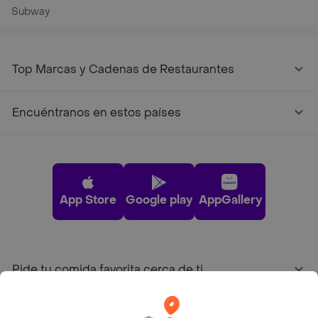
Subway
Top Marcas y Cadenas de Restaurantes
Encuéntranos en estos países
App Store
Google play
AppGallery
Pide tu comida favorita cerca de ti
Categorías