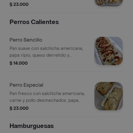
salsa tártara.
$ 23.000
Perros Calientes
Perro Sencillo
Pan suave con salchicha americana,
papa ripio, queso derretido y
nuestras salsas especiales. ¡clásico y
$ 14.000
delicioso en cada bocado!
Perro Especial
Pan fresco con salchicha americana,
carne y pollo desmechados, papa
ripio, queso fundido y una
$ 23.000
combinación de salsas irresistibles.
¡una explosión de sabor!
Hamburguesas