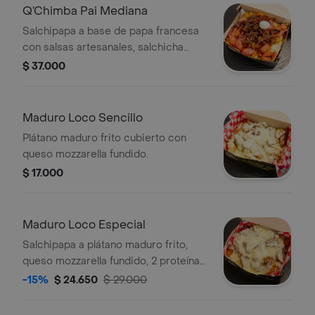
Q’Chimba Pai Mediana
Salchipapa a base de papa francesa
con salsas artesanales, salchicha
ranchera, maduro y tocineta
$ 37.000
Maduro Loco Sencillo
Plátano maduro frito cubierto con
queso mozzarella fundido.
$ 17.000
Maduro Loco Especial
Salchipapa a plátano maduro frito,
queso mozzarella fundido, 2 proteínas
a elección
-15%
$ 24.650
$ 29.000