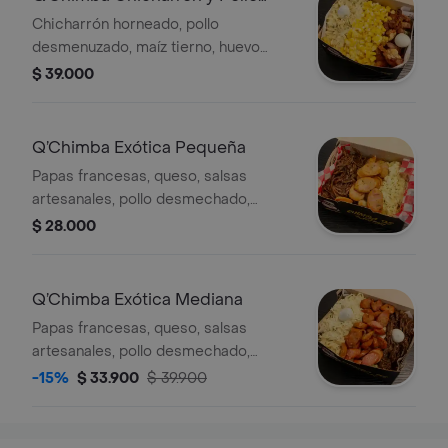
Mediana
Chicharrón horneado, pollo
desmenuzado, maíz tierno, huevo
cocido. Incluye salsas artesanales.
$ 39.000
Q’Chimba Exótica Pequeña
Papas francesas, queso, salsas
artesanales, pollo desmechado,
chorizo y carne desmechada
$ 28.000
Q’Chimba Exótica Mediana
Papas francesas, queso, salsas
artesanales, pollo desmechado,
chorizo y carne desmechada
-15%
$ 33.900
$ 39.900