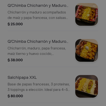
Q’Chimba Chicharrón y Maduro
Pequeña
Chicharrón y maduro acompañados
de maíz y papa francesa, con salsas
artesanales.
$ 25.000
Q’Chimba Chicharrón y Maduro
Mediana
Chicharrón, maduro, papa francesa,
maíz tierno y huevo cocido,
acompañados de salsas artesanales.
$ 38.000
Salchipapa XXL
Base de papas francesas, 3 proteínas,
3 toppings a elección. Ideal para 4–5
personas
$ 80.000