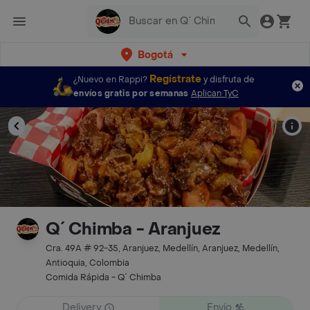
Bogotá
Regístrate
¿Nuevo en Rappi?
y disfruta de
envíos gratis por semanas
Aplican TyC
Q´ Chimba - Aranjuez
Cra. 49A # 92-35, Aranjuez, Medellín, Aranjuez, Medellín,
Antioquia, Colombia
Comida Rápida - Q´ Chimba
Delivery
Envío