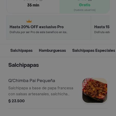
Gratis
35 min
(nuevos usuarios)
Hasta 20% OFF exclusivo Pro
Hasta 15% 
Disfruta por ser Pro de este beneficio en los
Disfruta este de
restaurantes y tiendas más top.
en minutos.
Salchipapas
Hamburguesas
Salchipapas Especiales
Salchipapas
Q’Chimba Pai Pequeña
Salchipapa a base de papa francesa
con salsas artesanales, salchicha
ranchera, maduro y tocineta
$ 23.500