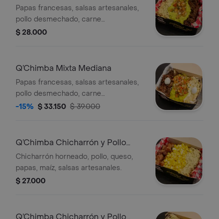
Papas francesas, salsas artesanales,
pollo desmechado, carne
desmechada, guacamole y pico de
$ 28.000
gallo
Q’Chimba Mixta Mediana
Papas francesas, salsas artesanales,
pollo desmechado, carne
desmechada, guacamole y pico de
-15%
$ 33.150
$ 39.000
gallo
Q’Chimba Chicharrón y Pollo
Pequeña
Chicharrón horneado, pollo, queso,
papas, maíz, salsas artesanales.
$ 27.000
Q’Chimba Chicharrón y Pollo