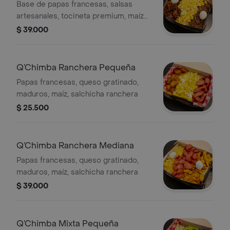
Base de papas francesas, salsas
artesanales, tocineta premium, maíz
salteado, carne desmechada
$ 39.000
Q’Chimba Ranchera Pequeña
Papas francesas, queso gratinado,
maduros, maíz, salchicha ranchera
$ 25.500
Q’Chimba Ranchera Mediana
Papas francesas, queso gratinado,
maduros, maíz, salchicha ranchera
$ 39.000
Q’Chimba Mixta Pequeña