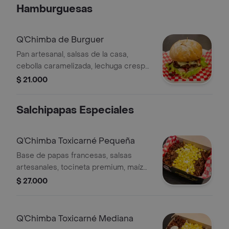
Hamburguesas
Q’Chimba de Burguer
Pan artesanal, salsas de la casa,
cebolla caramelizada, lechuga crespa,
tomate, carne artesanal de res, queso
$ 21.000
mozzarella y tocineta
Salchipapas Especiales
Q’Chimba Toxicarné Pequeña
Base de papas francesas, salsas
artesanales, tocineta premium, maíz
salteado, carne desmechada y salsas
$ 27.000
de la casa
Q’Chimba Toxicarné Mediana