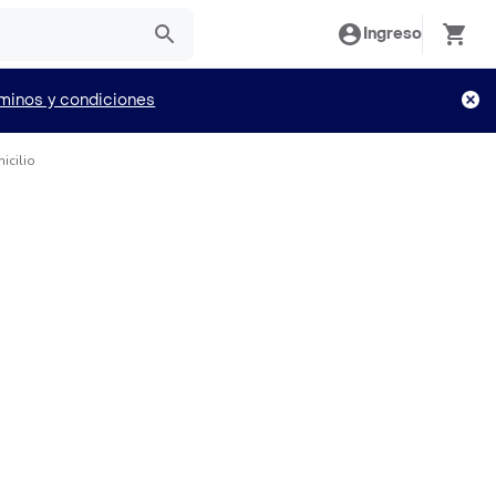
Ingreso
minos y condiciones
icilio