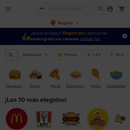
Bogotá
Regístrate
¿Nuevo en Rappi?
y disfruta de
envíos gratis por semanas
Aplican TyC
Relevancia
Promos
+ 4.5
35 mins
Hamburguesa
Sushi
Pizza
Salchipapas
Pollo
Saludable
¡Los 10 más elegidos!