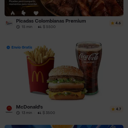
Picadas Colombianas Premium
4.6
15 min
·
$ 5500
Envío Gratis
McDonald's
4.7
13 min
·
$ 3500