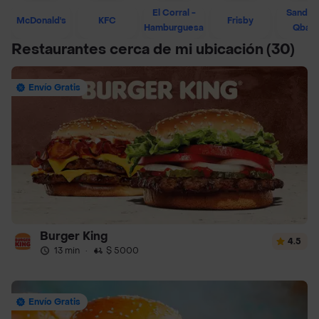
El Corral -
Sandwi
McDonald's
KFC
Frisby
Hamburguesa
Qban
Restaurantes cerca de mi ubicación
(30)
Envío Gratis
Burger King
4.5
13 min
·
$ 5000
Envío Gratis