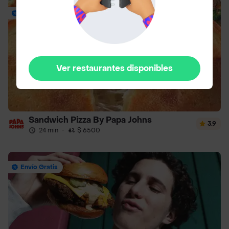
Envío Gratis
Ver restaurantes disponibles
Sandwich Pizza By Papa Johns
3.9
24 min
·
$ 6500
Envío Gratis