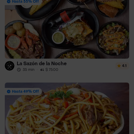
Hasta 55% Off
La Sazón de la Noche
4.1
35 min
·
$ 7500
Hasta 49% Off