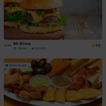
Mr Bross
4.8
24 min
·
$ 6500
Envío Gratis