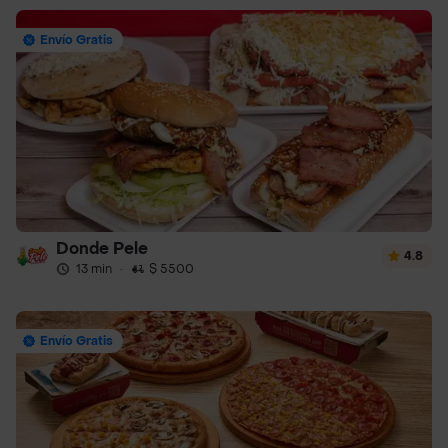
Envío Gratis
Donde Pele
4.8
13 min
·
$ 5500
Envío Gratis