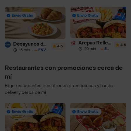
Envío Gratis
Envío Gratis
Arepas Rellenas Vip
Desayunos de la Abuela
4.5
4.5
20 min
·
ENVÍO GRATIS
15 min
·
ENVÍO GRATIS
Restaurantes con promociones cerca de
mí
Elige restaurantes que ofrecen promociones y hacen
delivery cerca de mí
Envío Gratis
Envío Gratis