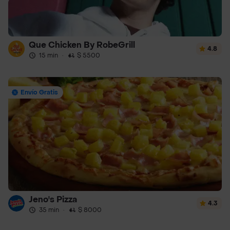
Que Chicken By RobeGrill
4.8
15 min
·
$ 5500
Envío Gratis
Jeno's Pizza
4.3
35 min
·
$ 8000