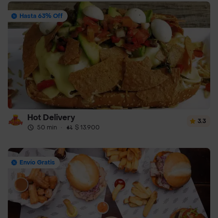
Hasta 63% Off
Hot Delivery
3.3
50 min
·
$ 13.900
Envío Gratis