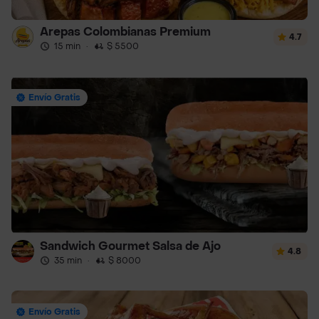
Arepas Colombianas Premium
4.7
15 min
·
$ 5500
Envío Gratis
Sandwich Gourmet Salsa de Ajo
4.8
35 min
·
$ 8000
Envío Gratis