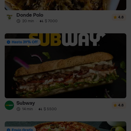
Donde Polo
4.8
20 min
·
$ 7000
Hasta 39% Off
Subway
4.8
14 min
·
$ 5500
Envío Gratis