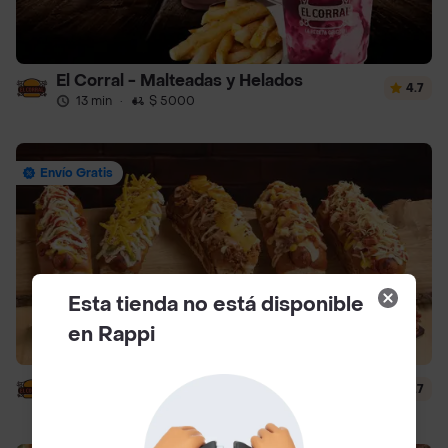
El Corral - Malteadas y Helados
4.7
13 min
·
$ 5000
Envío Gratis
Esta tienda no está disponible
en Rappi
El Corral - Vaqueros
4.7
13 min
·
$ 5000