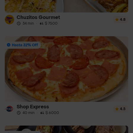
Chuzitos Gourmet
4.8
34 min
·
$ 7500
Hasta 32% Off
Shop Express
4.5
40 min
·
$ 6000