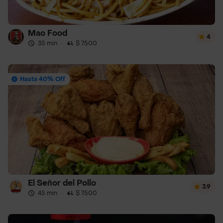
Mao Food
4
35 min
·
$ 7500
Hasta 40% Off
El Señor del Pollo
3.9
45 min
·
$ 7500