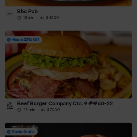
Bbc Pub
13 min
·
$ 4500
Hasta 33% Off
Beef Burger Company Cra. 9 ##60-22
25 min
·
$ 7000
Envío Gratis