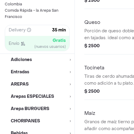
$ 2500
Colombia
Comida Rápida - la Arepa San
Francisco
Queso
Delivery
35 min
Porción de queso dobl
en tajadas. ideal como
Gratis
Envío
o adición. para la arepa
$ 2500
(nuevos usuarios)
Adiciones
Tocineta
Entradas
Tiras de cerdo ahumad
como adición a tu plato.
AREPAS
$ 2500
Arepas ESPECIALES
Arepa BURGUERS
Maíz
CHORIPANES
Granos de maíz tierno 
añadir como acompaña
Bebidas