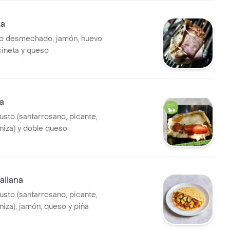
ta
lo desmechado, jamón, huevo
cineta y queso
a
usto (santarrosano, picante,
niza) y doble queso
aiiana
usto (santarrosano, picante,
niza), jamón, queso y piña