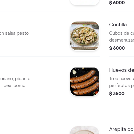
como adició
$ 6000
Costilla
n salsa pesto
Cubos de ca
desmenuzad
adición 60gr
$ 6000
Huevos de
rosano, picante,
Tres huevos
a. Ideal como
perfectos p
favoritos.
$ 3500
Arepita co