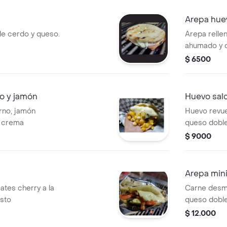
Arepa hue
e cerdo y queso.
Arepa relle
ahumado y 
$ 6500
o y jamón
Huevo sal
erno, jamón
Huevo revue
 crema
queso dobl
$ 9000
Arepa min
tes cherry a la
Carne desm
esto
queso dobl
$ 12.000