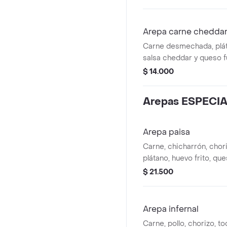
Arepa carne chedda
Carne desmechada, plá
salsa cheddar y queso 
$ 14.000
Arepas ESPECI
Arepa paisa
Carne, chicharrón, choriz
plátano, huevo frito, qu
criolla, salsa de la casa
$ 21.500
Arepa infernal
Carne, pollo, chorizo, to