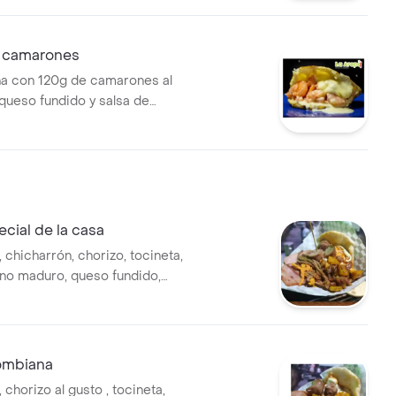
 camarones
na con 120g de camarones al
e queso fundido y salsa de
cial de la casa
, chicharrón, chorizo, tocineta,
ano maduro, queso fundido,
.
ombiana
, chorizo al gusto , tocineta,