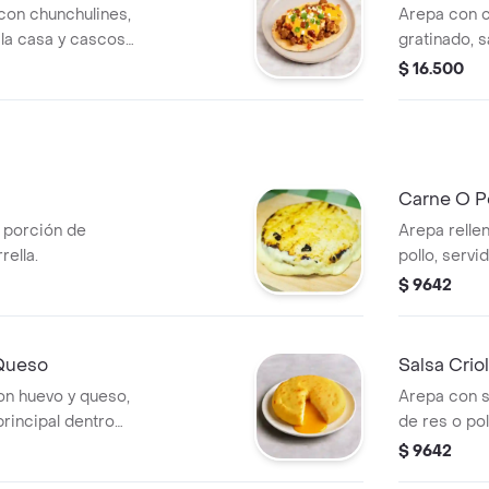
 con chunchulines,
Arepa con 
 la casa y cascos
gratinado, 
limón.
$ 16.500
Carne O P
 porción de
Arepa relle
rella.
pollo, servi
$ 9642
Queso
Salsa Crio
on huevo y queso,
Arepa con s
principal dentro
de res o po
.
$ 9642