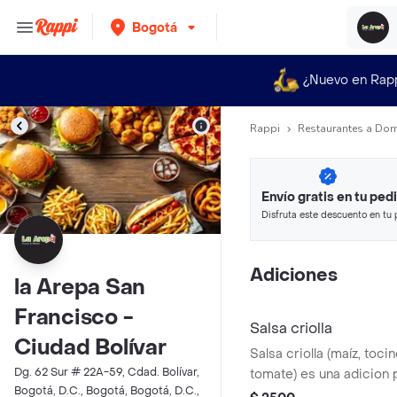
Bogotá
¿Nuevo en Rap
Rappi
Restaurantes a Dom
Envío gratis en tu ped
Disfruta este descuento en tu 
en minutos.
Adiciones
la Arepa San
Francisco -
Salsa criolla
Ciudad Bolívar
Salsa criolla (maíz, tocin
Dg. 62 Sur # 22A-59, Cdad. Bolívar,
tomate) es una adicion 
Bogotá, D.C., Bogotá, Bogotá, D.C.,