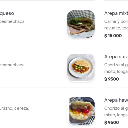
 queso
Arepa mix
 desmechada,
Carne y pol
.
revuelto, to
$ 15.000
Arepa suiz
 desmechada,
Chorizo al g
mixto, longa
$ 9500
Arepa haw
urazno, cereza,
Chorizo al g
mixto, longa
$ 9500