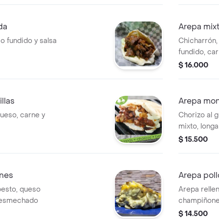
da
Arepa mix
o fundido y salsa
Chicharrón,
fundido, ca
$ 16.000
llas
Arepa mon
queso, carne y
Chorizo al g
mixto, longa
queso y toc
$ 15.500
nes
Arepa poll
esto, queso
Arepa relle
 desmechado
champiñones
fundido.
$ 14.500