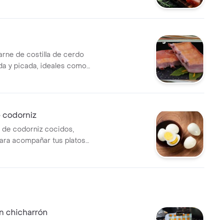
n a tu arepa 60gr
rne de costilla de cerdo
a y picada, ideales como
 con salsa criolla y bbq .
 codorniz
 de codorniz cocidos,
ara acompañar tus platos
n chicharrón