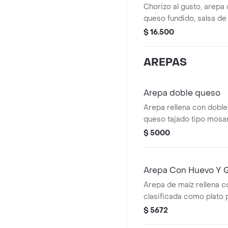
Chorizo al gusto, arepa
queso fundido, salsa de
de limón
$ 16.500
AREPAS
Arepa doble queso
Arepa rellena con doble
queso tajado tipo mosar
$ 5000
Arepa Con Huevo Y 
Arepa de maíz rellena c
clasificada como plato 
de la sección de Arepas
$ 5672