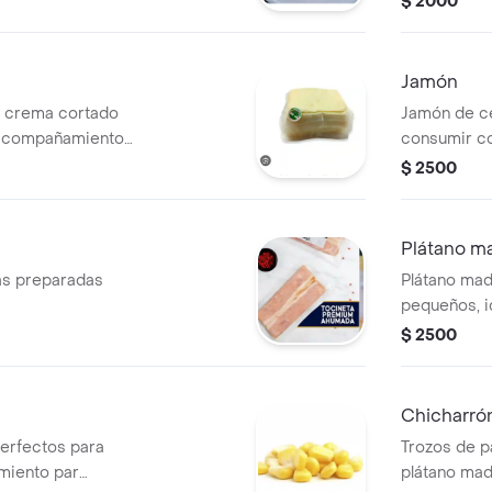
$ 2000
Jamón
e crema cortado
Jamón de ce
 acompañamiento
consumir co
$ 2500
Plátano m
as preparadas
Plátano mad
pequeños, 
Porción de 
$ 2500
Chicharró
perfectos para
Trozos de p
miento par
plátano mad