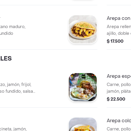
r
Arepa con
tano maduro,
Arepa relle
fundido
ajillo, dobl
cilantro.
$ 17.500
ALES
Arepa espe
o, jamón, frijol,
Carne, pollo
eso fundido, salsa
jamón, plát
salsa criolla
$ 22.500
Arepa col
cineta, jamón,
Carne, pollo