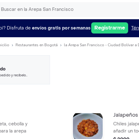
Registrarme
pi?
Disfruta de
envíos gratis por semanas
Tér
icilio
Restaurantes en Bogotá
la Arepa San Francisco - Ciudad Bolívar a 
ido
pedido y recíbelo
Jalapeños
eta, cebolla y
Chiles jalap
para la arepa
añadir un to