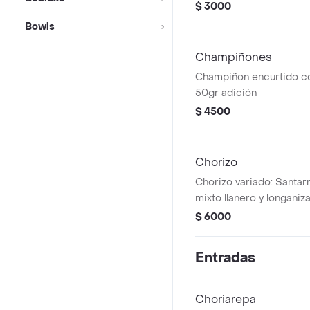
cuaquier arepa 50gr
$ 3000
Bowls
Champiñones
Champiñon encurtido co
50gr adición
$ 4500
Chorizo
Chorizo variado: Santar
mixto llanero y longaniz
adición.
$ 6000
Entradas
Choriarepa