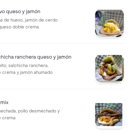
vo queso y jamón
na de huevo, jamón de cerdo
queso doble crema.
chicha ranchera queso y jamón
lto, salchicha ranchera,
e crema y jamón ahumado
imix
echada, pollo desmechado y
e crema