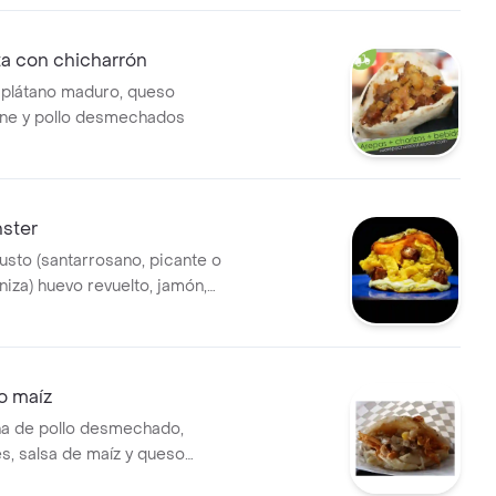
ta con chicharrón
 plátano maduro, queso
rne y pollo desmechados
ster
usto (santarrosano, picante o
niza) huevo revuelto, jamón,
ineta
o maíz
na de pollo desmechado,
, salsa de maíz y queso