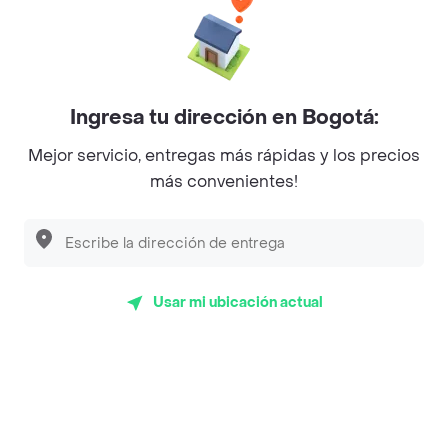
Baskin Robbins
La Cesta
Mercari - Postres
Ingresa tu dirección en Bogotá:
Myriam Camhi Co
Mejor servicio, entregas más rápidas y los precios
Magnifique
más convenientes!
Empanaditas de Pipian - Empanadas
Desayunadero de la 42
Luisa Postres
Usar mi ubicación actual
Sopitas y Frijoladas
Subway
Top Marcas y Cadenas de Restaurantes