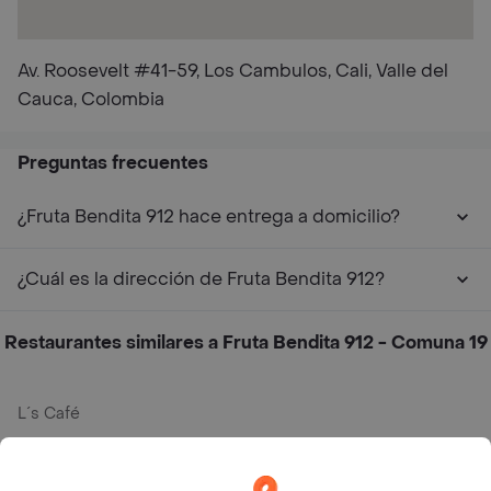
Av. Roosevelt #41-59, Los Cambulos, Cali, Valle del
Cauca, Colombia
Preguntas frecuentes
¿Fruta Bendita 912 hace entrega a domicilio?
¿Cuál es la dirección de Fruta Bendita 912?
Restaurantes similares a Fruta Bendita 912 - Comuna 19
L´s Café
Philippe