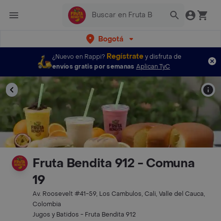
Bogotá
Regístrate
¿Nuevo en Rappi?
y disfruta de
envíos gratis por semanas
Aplican TyC
Fruta Bendita 912 - Comuna
19
Av. Roosevelt #41-59, Los Cambulos, Cali, Valle del Cauca,
Colombia
Jugos y Batidos - Fruta Bendita 912