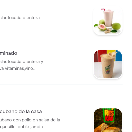
slactosada o entera
aminado
slactosada o entera y
eva vitaminas,vino
rito rojo y vitacelebrina.
cubano de la casa
bano con pollo en salsa de la
quesillo, doble jamón,