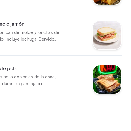
an artesanal y verduras.
solo jamón
n pan de molde y lonchas de
o. Incluye lechuga. Servido
lancha.
de pollo
 pollo con salsa de la casa,
erduras en pan tajado.