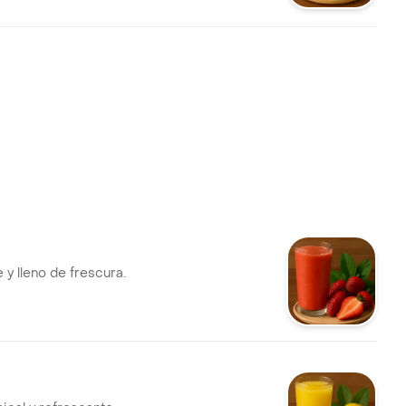
nergía natural que equilibra,
spierta tu cuerpo desde el
o. ¡tu dosis verde de
 y lleno de frescura.