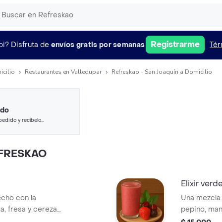
Registrarme
pi?
Disfruta de
envíos gratis por semanas
Tér
icilio
Restaurantes en Valledupar
Refreskao - San Joaquín a Domicilio
ido
pedido y recíbelo
EFRESKAO
Elixir verd
echo con la
Una mezcla p
, fresa y cereza.
pepino, man
 y refrescante
toque de jen