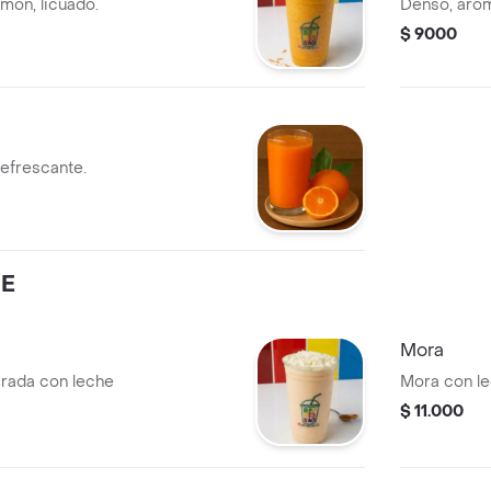
imón, licuado.
Denso, arom
$ 9000
refrescante.
HE
Mora
rada con leche
Mora con le
$ 11.000