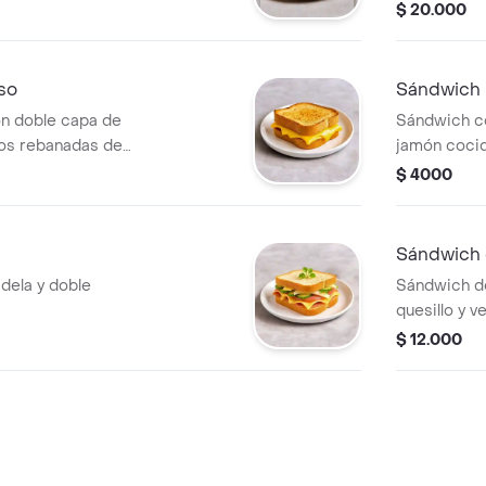
mortadela, p
$ 20.000
so
Sándwich 
n doble capa de
Sándwich co
dos rebanadas de
jamón cocid
frío o a la p
$ 4000
Sándwich 
dela y doble
Sándwich de
quesillo y v
$ 12.000