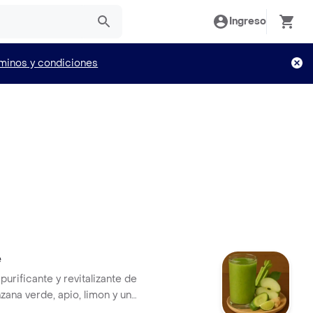
Ingreso
minos y condiciones
e
urificante y revitalizante de
zana verde, apio, limon y un
jibre. un batido fresco, ligero