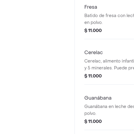
Fresa
Batido de fresa con le
en polvo.
$ 11.000
Cerelac
Cerelac, alimento infant
y 5 minerales. Puede p
leche en polvo
$ 11.000
Guanábana
Guanábana en leche de
polvo.
$ 11.000