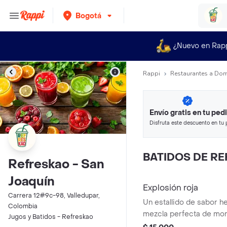
Bogotá
¿Nuevo en Rap
Rappi
Restaurantes a Dom
Envío gratis en tu ped
Disfruta este descuento en tu 
en minutos.
BATIDOS DE R
Refreskao - San
Joaquín
Explosión roja
Carrera 12#9c-98, Valledupar,
Un estallido de sabor h
Colombia
mezcla perfecta de mora
Jugos y Batidos - Refreskao
un batido intenso, dulce