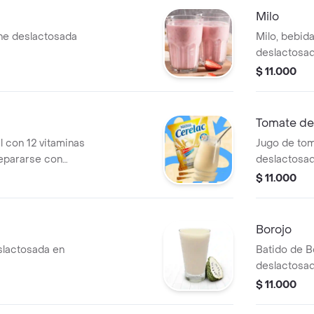
Milo
che deslactosada
Milo, bebid
deslactosad
$ 11.000
Tomate de
il con 12 vitaminas
Jugo de tom
repararse con
deslactosad
$ 11.000
Borojo
slactosada en
Batido de B
deslactosad
$ 11.000