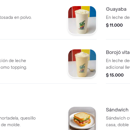
Guayaba
tosada en polvo.
En leche de
$ 11.000
Borojó vit
ción de leche
En leche de
como topping.
adicional ll
cerebral,tar
$ 15.000
Sándwich 
ortadela, quesillo
Sándwich cu
 de molde.
casa, doble 