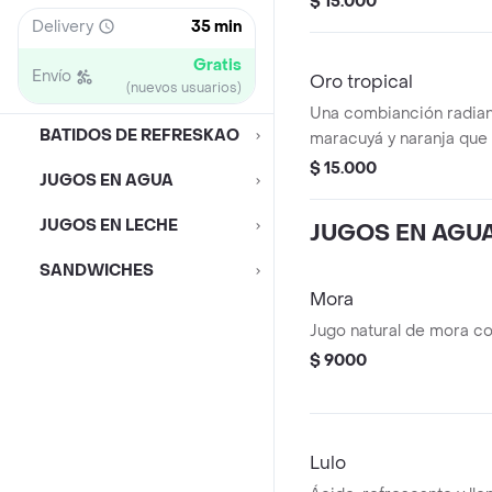
$ 15.000
que llena tus sentidos c
Delivery
35 min
vibrante de los frutos r
Gratis
en cada sorbo!
Envío
Oro tropical
(nuevos usuarios)
Una combianción radian
BATIDOS DE REFRESKAO
maracuyá y naranja que 
sorbo con frescura y dul
$ 15.000
JUGOS EN AGUA
batido vibrante, exótico
que sabe a sol, playa y v
JUGOS EN LECHE
JUGOS EN AGU
tesoro mas refrescante
SANDWICHES
Mora
Jugo natural de mora co
$ 9000
Lulo