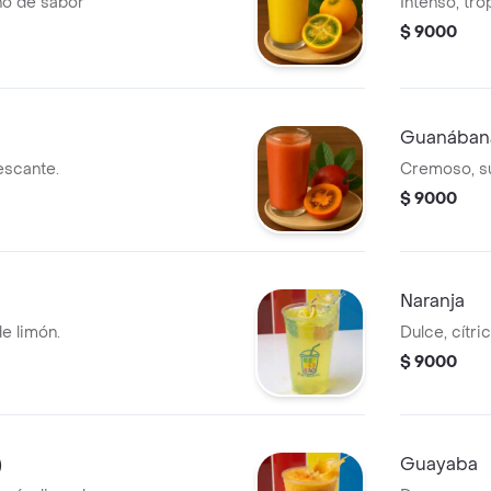
eno de sabor
Intenso, tro
$ 9000
Guanában
escante.
Cremoso, su
$ 9000
Naranja
e limón.
Dulce, cítric
$ 9000
)
Guayaba