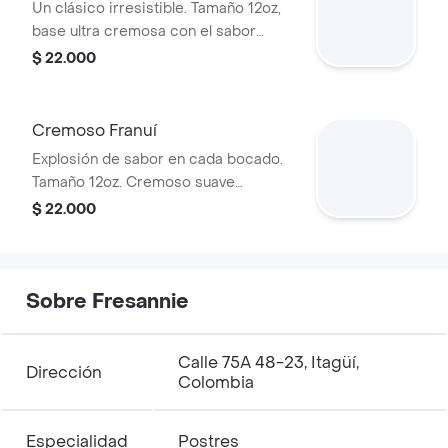
Un clásico irresistible. Tamaño 12oz,
base ultra cremosa con el sabor
intenso y dulce del arequipe, textura
$ 22.000
suave que se derrite en cada
cucharada, el queso que contrasta.
Perfecto para los amantes de lo
Cremoso Franuí
tradicional, pero bien hecho.
Explosión de sabor en cada bocado.
Tamaño 12oz. Cremoso suave
combinado con frutos rojos frescos y
$ 22.000
el toque especial de Franui
(frambuesas cubiertas de chocolate).
Dulce, ácido y crocante en el balance
perfecto.
Sobre Fresannie
Calle 75A 48-23, Itagüí,
Dirección
Colombia
Especialidad
Postres