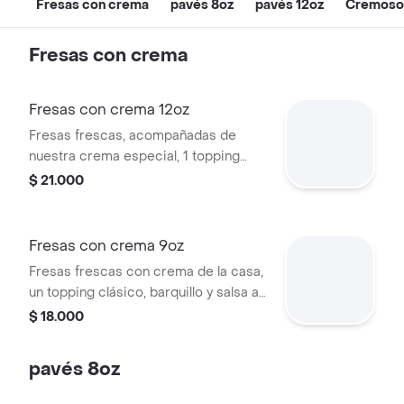
Fresas con crema
pavés 8oz
pavés 12oz
Cremoso
Fresas con crema
Fresas con crema 12oz
Fresas frescas, acompañadas de
nuestra crema especial, 1 topping
clásico, 1 topping premium y salsa a
$ 21.000
elección.
Fresas con crema 9oz
Fresas frescas con crema de la casa,
un topping clásico, barquillo y salsa a
elección. Presentación de 9oz.
$ 18.000
pavés 8oz