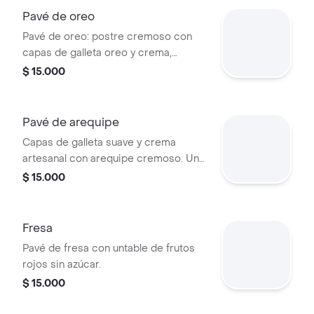
Pavé de oreo
Pavé de oreo: postre cremoso con
capas de galleta oreo y crema,
decorado con trozos de galleta. Ideal
$ 15.000
para los amantes del chocolate.
Pavé de arequipe
Capas de galleta suave y crema
artesanal con arequipe cremoso. Un
postre frío ideal para disfrutar.
$ 15.000
Fresa
Pavé de fresa con untable de frutos
rojos sin azúcar.
$ 15.000