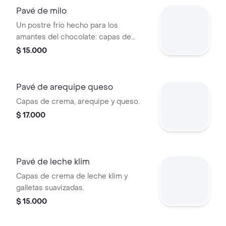
Pavé de milo
Un postre frío hecho para los
amantes del chocolate: capas de
crema a base de milo, galletas
$ 15.000
ducales suavizadas, textura súper
cremosa y un sabor que te deja con
ganas de más. perfecto para matar
Pavé de arequipe queso
antojos o consentirte sin culpa.
Capas de crema, arequipe y queso.
$ 17.000
Pavé de leche klim
Capas de crema de leche klim y
galletas suavizadas.
$ 15.000