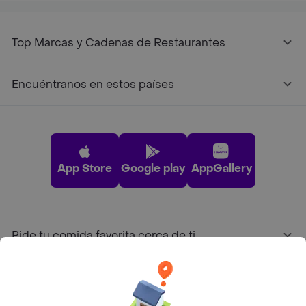
Top Marcas y Cadenas de Restaurantes
Encuéntranos en estos países
App Store
Google play
AppGallery
Pide tu comida favorita cerca de ti
Categorías