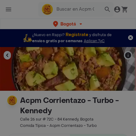
Bogotá
Regístrate
¿Nuevo en Rappi?
y disfruta de
envíos gratis por semanas
Aplican TyC
Acpm Corrientazo - Turbo -
Kennedy
Calle 26 sur # 72C - 84 Kennedy, Bogota
Comida Típica - Acpm Corrientazo - Turbo