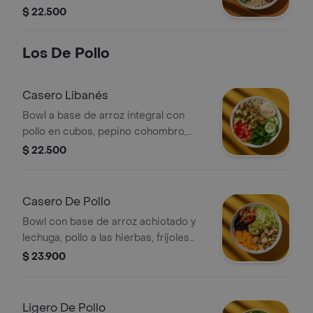
pepino, tomate, guacamole y cilantro.
$ 22.500
Los De Pollo
Casero Libanés
Bowl a base de arroz integral con
pollo en cubos, pepino cohombro,
tomate, hummus de garbanzos y un
$ 22.500
toque de perejil.
Casero De Pollo
Bowl con base de arroz achiotado y
lechuga, pollo a las hierbas, fríjoles
negros, pico de gallo y guacamole.
$ 23.900
Ligero De Pollo