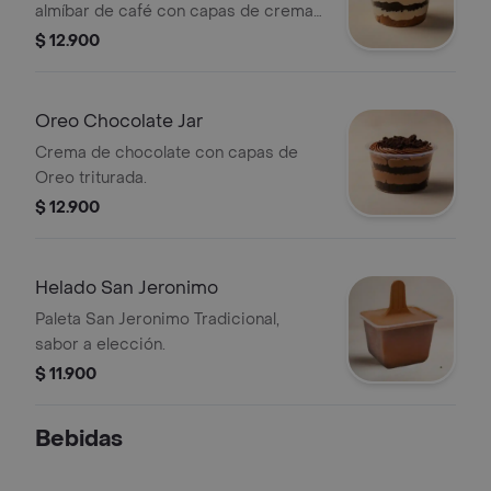
almíbar de café con capas de crema
de tiramisú y Oreo.
$ 12.900
Oreo Chocolate Jar
Crema de chocolate con capas de
Oreo triturada.
$ 12.900
Helado San Jeronimo
Paleta San Jeronimo Tradicional,
sabor a elección.
$ 11.900
Bebidas