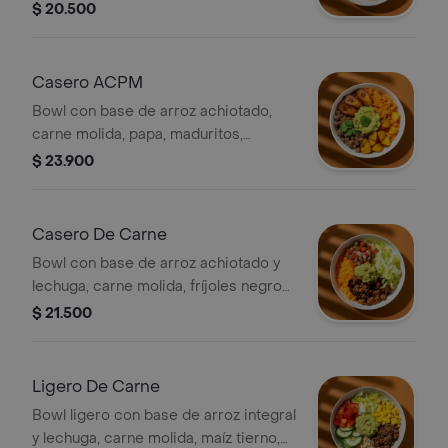
cilantro (todo viene revuelto).
$ 20.500
Casero ACPM
Bowl con base de arroz achiotado,
carne molida, papa, maduritos,
guacamole y cilantro.
$ 23.900
Casero De Carne
Bowl con base de arroz achiotado y
lechuga, carne molida, fríjoles negros,
pico de gallo y guacamole.
$ 21.500
Ligero De Carne
Bowl ligero con base de arroz integral
y lechuga, carne molida, maíz tierno,