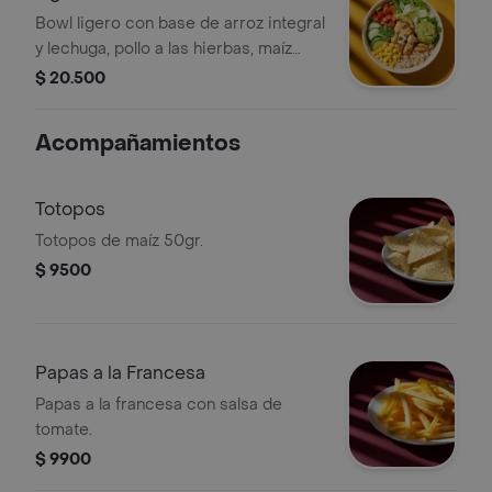
Bowl ligero con base de arroz integral
y lechuga, pollo a las hierbas, maíz
tierno, pepino, tomate, guacamole y
$ 20.500
cilantro.
Acompañamientos
Totopos
Totopos de maíz 50gr.
$ 9500
Papas a la Francesa
Papas a la francesa con salsa de
tomate.
$ 9900