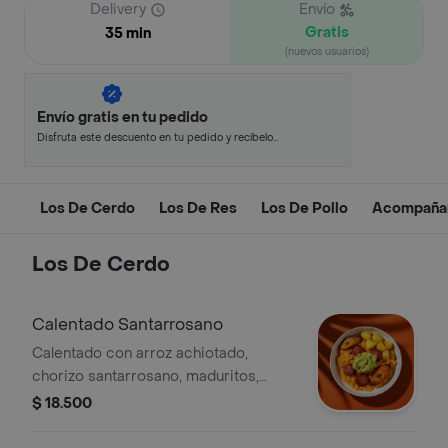
Delivery
Envío
Gratis
35 min
(nuevos usuarios)
Envío gratis en tu pedido
Disfruta este descuento en tu pedido y recíbelo
en minutos.
Los De Cerdo
Los De Res
Los De Pollo
Acompaña
Los De Cerdo
Calentado Santarrosano
Calentado con arroz achiotado,
chorizo santarrosano, maduritos,
papa, guacamole y cilantro (todo
$ 18.500
viene revuelto).