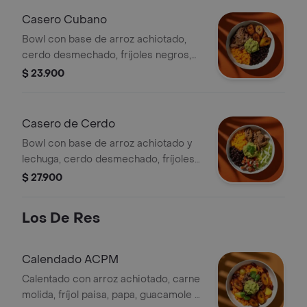
Casero Cubano
Bowl con base de arroz achiotado,
cerdo desmechado, fríjoles negros,
maduritos y guacamole.
$ 23.900
Casero de Cerdo
Bowl con base de arroz achiotado y
lechuga, cerdo desmechado, fríjoles
negros, pico de gallo y guacamole.
$ 27.900
Los De Res
Calendado ACPM
Calentado con arroz achiotado, carne
molida, fríjol paisa, papa, guacamole y