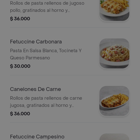
Rollos de pasta rellenos de jugoso
pollo, gratinados al horno y
acompañados de crujientes papas
$ 36.000
francesas.
Fetuccine Carbonara
Pasta En Salsa Blanca, Tocineta Y
Queso Parmesano
$ 30.000
Canelones De Carne
Rollos de pasta rellenos de carne
jugosa, gratinados al horno y
acompañados de crujientes papas
$ 36.000
francesas.
Fetuccine Campesino