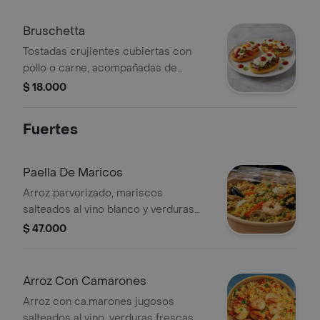
Bruschetta
Tostadas crujientes cubiertas con
pollo o carne, acompañadas de
vegetales frescos, queso mozzarella
$ 18.000
fundido y una rica salsa napolitana.
Fuertes
Paella De Maricos
Arroz parvorizado, mariscos
salteados al vino blanco y verduras
crujientes. Acompañado de chips de
$ 47.000
platano.
Arroz Con Camarones
Arroz con ca.marones jugosos
salteados al vino, verduras frescas.