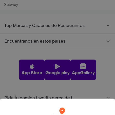
Subway
Top Marcas y Cadenas de Restaurantes
Encuéntranos en estos países
App Store
Google play
AppGallery
Pide tu comida favorita cerca de ti
Categorías