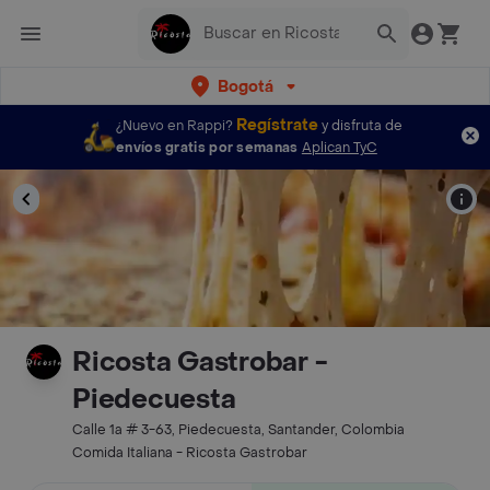
Bogotá
Regístrate
¿Nuevo en Rappi?
y disfruta de
envíos gratis por semanas
Aplican TyC
Ricosta Gastrobar -
Piedecuesta
Calle 1a # 3-63, Piedecuesta, Santander, Colombia
Comida Italiana - Ricosta Gastrobar