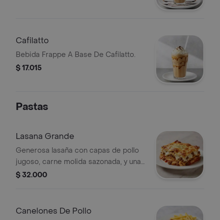
Cafilatto
Bebida Frappe A Base De Cafilatto.
$ 17.015
Pastas
Lasana Grande
Generosa lasaña con capas de pollo
jugoso, carne molida sazonada, y una
mezcla de quesos mozzarella y
$ 32.000
parmesano que se derriten en cada
bocado.
Canelones De Pollo