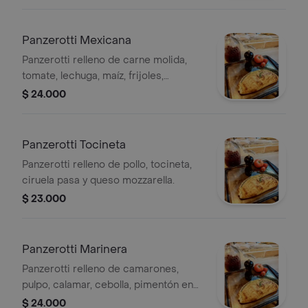
Panzerotti Mexicana
Panzerotti relleno de carne molida,
tomate, lechuga, maíz, frijoles,
jalapeño y queso.
$ 24.000
Panzerotti Tocineta
Panzerotti relleno de pollo, tocineta,
ciruela pasa y queso mozzarella.
$ 23.000
Panzerotti Marinera
Panzerotti relleno de camarones,
pulpo, calamar, cebolla, pimentón en
cuadritos y mozzarella.
$ 24.000