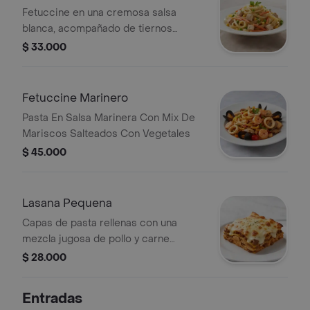
Fetuccine en una cremosa salsa
blanca, acompañado de tiernos
trozos de pollo, zanahorias, alverjas y
$ 33.000
maíz.
Fetuccine Marinero
Pasta En Salsa Marinera Con Mix De
Mariscos Salteados Con Vegetales
$ 45.000
Lasana Pequena
Capas de pasta rellenas con una
mezcla jugosa de pollo y carne
molida, cubiertas con queso
$ 28.000
mozzarella derretido y un toque de
parmesano.
Entradas