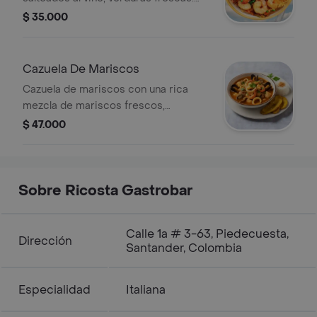
Acompañado de chips de plátano
$ 35.000
crujientes.
Cazuela De Mariscos
Cazuela de mariscos con una rica
mezcla de mariscos frescos,
acompañada de arroz con coco y
$ 47.000
crujientes patacones.
Sobre Ricosta Gastrobar
Calle 1a # 3-63, Piedecuesta,
Dirección
Santander, Colombia
Especialidad
Italiana