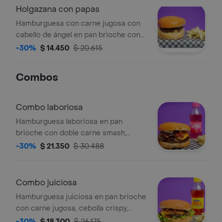
Holgazana con papas
Hamburguesa con carne jugosa con
cabello de ángel en pan brioche con
salsa de la casa, incluye papas
-30%
$ 14.450
$ 20.615
francesas artesanales
Combos
Combo laboriosa
Hamburguesa laboriosa en pan
brioche con doble carne smash,
cebolla roja, doble queso americano,
-30%
$ 21.350
$ 30.488
costilla bbq y salsa de la casa , bebida
según disponibilidad , papas
francesas
Combo juiciosa
Hamburguesa juiciosa en pan brioche
con carne jugosa, cebolla crispy,
queso americano, lechuga, tomate,
-30%
$ 18.300
$ 26.175