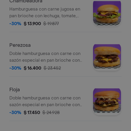
Chambeadora
Hamburguesa con carne jugosa en
pan brioche con lechuga, tomate,
cebolla roja, pepinillos y salsa de la
-30%
$ 13.900
$ 19.877
casa
Perezosa
Doble hamburguesa con carne con
sazón especial en pan brioche con
doble queso americano y salsa de la
-30%
$ 16.400
$ 23.452
casa
Floja
Doble hamburguesa con carne con
sazón especial en pan brioche con
doble queso americano, cebolla grille,
-30%
$ 17.450
$ 24.928
pepinillo y salsa de la casa