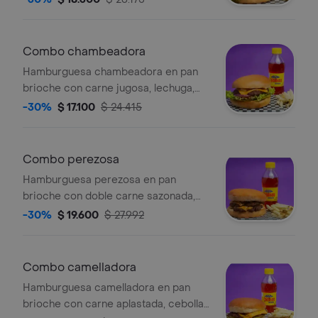
queso crema y salsa búfalo (picante
leve) , bebida según disponibilidad ,
papas francesas
Combo chambeadora
Hamburguesa chambeadora en pan
brioche con carne jugosa, lechuga,
tomate, cebolla roja, pepinillos y salsa
-30%
$ 17.100
$ 24.415
de la casa , bebida según
disponibilidad , papas francesas
Combo perezosa
Hamburguesa perezosa en pan
brioche con doble carne sazonada,
doble queso americano y salsa de la
-30%
$ 19.600
$ 27.992
casa , bebida según disponibilidad ,
papas francesas
Combo camelladora
Hamburguesa camelladora en pan
brioche con carne aplastada, cebolla