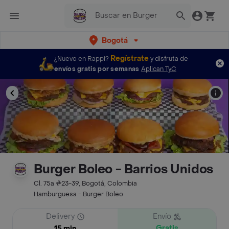
Bogotá
Regístrate
¿Nuevo en Rappi?
y disfruta de
envíos gratis por semanas
Aplican TyC
Burger Boleo - Barrios Unidos
Cl. 75a #23-39, Bogotá, Colombia
Hamburguesa - Burger Boleo
Delivery
Envío
Gratis
15 min