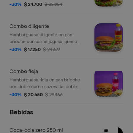
americano, lechuga, tomate, cebolla
-30%
$ 24.700
$ 35.254
grille, trozos de tocineta y salsa de la
casa , bebida según disponibilidad ,
papas francesas
Combo diligente
Hamburguesa diligente en pan
brioche con carne jugosa, queso
americano, lechuga, tomate, cebolla
-30%
$ 17.250
$ 24.677
morada y salsa de la casa , bebida
según disponibilidad , papas
francesas
Combo floja
Hamburguesa floja en pan brioche
con doble carne sazonada, doble
queso americano, pepinillo dulce,
-30%
$ 20.650
$ 29.466
cebolla grille y salsa de la casa ,
bebida según disponibilidad , papas
Bebidas
francesas
Coca-cola zero 250 ml