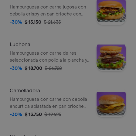
Hamburguesa con carne jugosa con
cebolla crispy en pan brioche con
queso americano, lechuga, tomate,
-30%
$ 15.150
$ 21.635
queso crema y salsa búfalo (picante
leve)
Luchona
Hamburguesa con carne de res
seleccionada con pollo a la plancha y
costilla ahumada en pan brioche,
-30%
$ 18.700
$ 26.722
huevo, lechuga, cebolla roja, tomate y
salsa de la casa
Camelladora
Hamburguesa con carne con cebolla
encurtida aplastada en pan brioche
con queso americano, pepinillo y
-30%
$ 13.750
$ 19.625
salsa de la casa