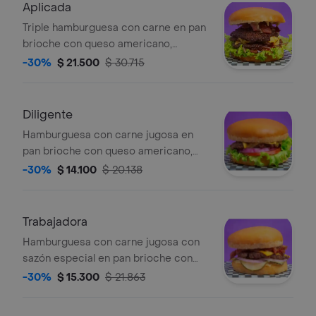
Aplicada
Triple hamburguesa con carne en pan
brioche con queso americano,
lechuga, tomate, cebolla grille, trozos
-30%
$ 21.500
$ 30.715
de tocineta y salsa de la casa
Diligente
Hamburguesa con carne jugosa en
pan brioche con queso americano,
lechuga, tomate, cebolla morada y
-30%
$ 14.100
$ 20.138
salsa de la casa
Trabajadora
Hamburguesa con carne jugosa con
sazón especial en pan brioche con
queso americano, mermelada de
-30%
$ 15.300
$ 21.863
tocino, pepinillo y cebolla roja