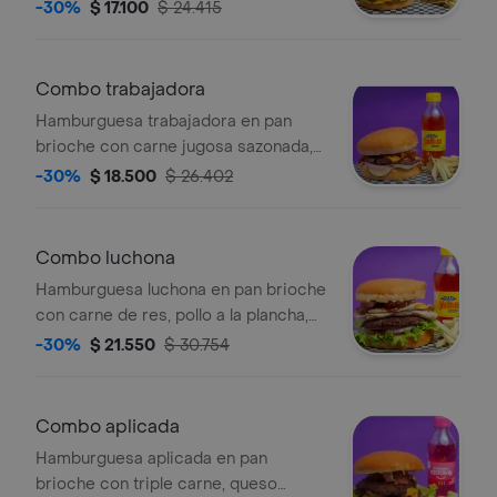
encurtida, queso americano, pepinillo
-30%
$ 17.100
$ 24.415
y salsa de la casa , bebida según
disponibilidad , papas francesas
Combo trabajadora
Hamburguesa trabajadora en pan
brioche con carne jugosa sazonada,
queso americano, mermelada de
-30%
$ 18.500
$ 26.402
tocino, pepinillo y cebolla roja , bebida
según disponibilidad , papas
francesas
Combo luchona
Hamburguesa luchona en pan brioche
con carne de res, pollo a la plancha,
costilla ahumada, huevo, lechuga,
-30%
$ 21.550
$ 30.754
cebolla roja, tomate y salsa de la casa
, bebida según disponibilidad , papas
francesas
Combo aplicada
Hamburguesa aplicada en pan
brioche con triple carne, queso