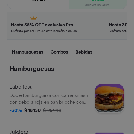
(nuevos usuarios)
Hasta 35% OFF exclusivo Pro
Hasta 30% 
Disfruta por ser Pro de este beneficio en los
Disfruta este de
restaurantes y tiendas más top.
en minutos.
Hamburguesas
Combos
Bebidas
Hamburguesas
Laboriosa
Doble hamburguesa con carne smash
con cebolla roja en pan brioche con
doble queso americano, costilla bbq y
-30%
$ 18.150
$ 25.948
salsa de la casa
Juiciosa