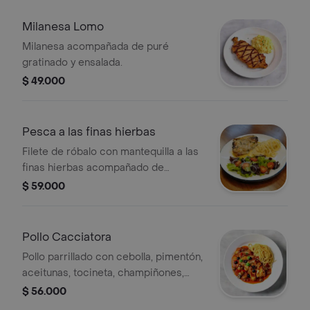
Milanesa Lomo
Milanesa acompañada de puré
gratinado y ensalada.
$ 49.000
Pesca a las finas hierbas
Filete de róbalo con mantequilla a las
finas hierbas acompañado de
spaghetti al limón y ensalada.
$ 59.000
Pollo Cacciatora
Pollo parrillado con cebolla, pimentón,
aceitunas, tocineta, champiñones,
peperoncino y salsa napolitana.
$ 56.000
acompañada de spaghetti al burro y