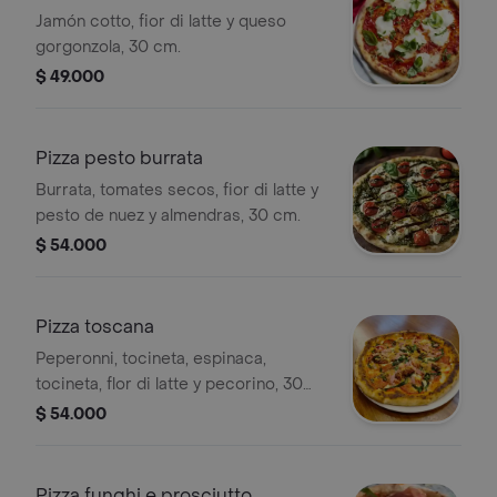
Jamón cotto, fior di latte y queso
gorgonzola, 30 cm.
$ 49.000
Pizza pesto burrata
Burrata, tomates secos, fior di latte y
pesto de nuez y almendras, 30 cm.
$ 54.000
Pizza toscana
Peperonni, tocineta, espinaca,
tocineta, flor di latte y pecorino, 30
cm.
$ 54.000
Pizza funghi e prosciutto