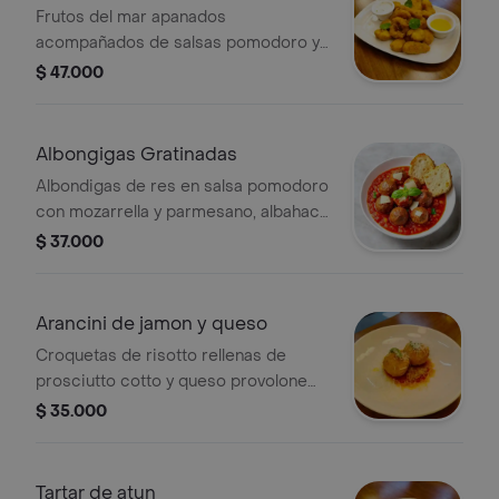
Frutos del mar apanados
acompañados de salsas pomodoro y
tártara.
$ 47.000
Albongigas Gratinadas
Albondigas de res en salsa pomodoro
con mozarrella y parmesano, albahaca
fresca y pan focaccia.
$ 37.000
Arancini de jamon y queso
Croquetas de risotto rellenas de
prosciutto cotto y queso provolone
con salsa napolitana.
$ 35.000
Tartar de atun