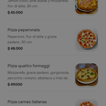
Jamón cotto, piña asada y mozzarella
fior di latte, 30 cm.
$ 45.000
Pizza peperonata
Peperonni, fior di latte y grana
padano, 30 cm.
$ 48.000
Pizza quattro formaggi
Mozzarella, grana padano, gorgonzola,
pecorino romano, albahaca y miel de
trufa, 30 cm.
$ 49.000
Pizza carnes italianas