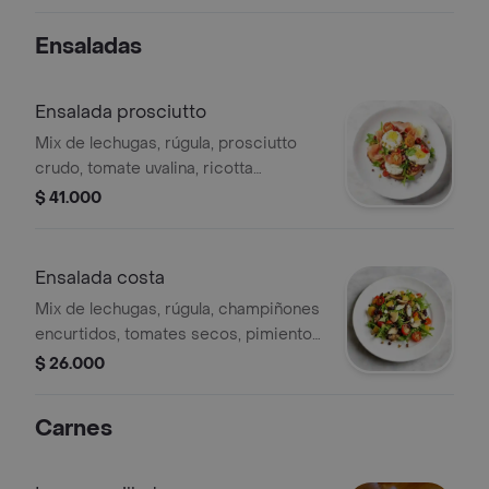
Ensaladas
Ensalada prosciutto
Mix de lechugas, rúgula, prosciutto
crudo, tomate uvalina, ricotta
aromatizada con miel de agave y
$ 41.000
pistachos.
Ensalada costa
Mix de lechugas, rúgula, champiñones
encurtidos, tomates secos, pimientos
asados, parmesano y crema de
$ 26.000
balsámico tartufada.
Carnes