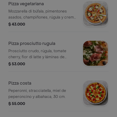
Pizza vegetariana
Mozzarella di búfala, pimentones
asados, champiñones, rúgula y crema
de balsámico trufada, 30 cm.
$ 43.000
Pizza prosciutto rugula
Prosciutto crudo, rúgula, tomate
cherry, fior di latte y láminas de
parmigiano, 30 cm.
$ 53.000
Pizza costa
Peperonni, stracciatella, miel de
peperoncino y albahaca, 30 cm.
$ 55.000