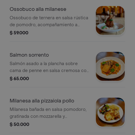
Ossobuco alla milanese
Ossobuco de ternera en salsa rústica
de pomodro, acompañamiento a
elegir.
$ 59.000
Salmon sorrento
Salmón asado a la plancha sobre
cama de penne en salsa cremosa con
espinaca, tomate cherry y parmesano.
$ 65.000
Milanesa alla pizzaiola pollo
Milanesa bañada en salsa pomodoro,
gratinada con mozzarella y
parmigiano, acompañada de
$ 50.000
spaghetti al burro y ensalada.