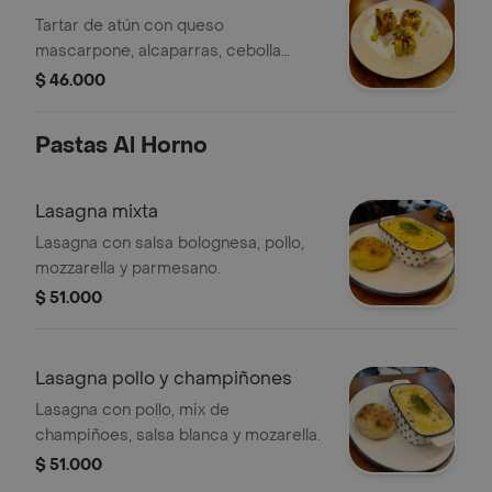
Tartar de atún con queso
mascarpone, alcaparras, cebolla
morada y emulsión de aguacate con
$ 46.000
ricotta y albahaca en pan de masa
madre.
Pastas Al Horno
Lasagna mixta
Lasagna con salsa bolognesa, pollo,
mozzarella y parmesano.
$ 51.000
Lasagna pollo y champiñones
Lasagna con pollo, mix de
champiñoes, salsa blanca y mozarella.
$ 51.000