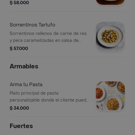
salsa rose con albahaca.
$ 58.000
Sorrentinos Tartufo
Sorrentinos rellenos de carne de res
y pera caramelizadas en salsa de
gorgonzola, mozzarella y grana
$ 57.000
padano con aceite de trufa.
Armables
Arma tu Pasta
Plato principal de pasta
personalizable donde el cliente puede
seleccionar el tipo de pasta y la salsa
$ 34.000
de su preferencia.
Fuertes