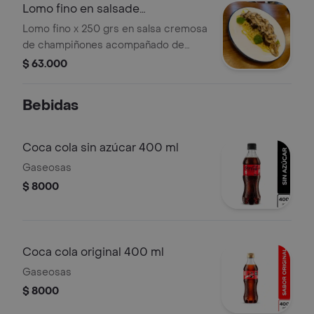
Lomo fino en salsade
champiñones
Lomo fino x 250 grs en salsa cremosa
de champiñones acompañado de
spaghetti al burro y ensalada.
$ 63.000
Bebidas
Coca cola sin azúcar 400 ml
Gaseosas
$ 8000
Coca cola original 400 ml
Gaseosas
$ 8000