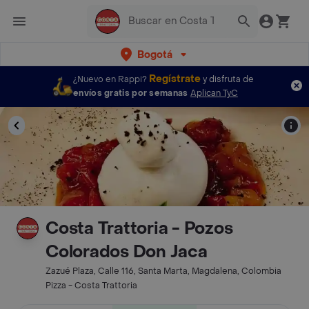
Bogotá
Regístrate
¿Nuevo en Rappi?
y disfruta de
envíos gratis por semanas
Aplican TyC
Costa Trattoria - Pozos
Colorados Don Jaca
Zazué Plaza, Calle 116, Santa Marta, Magdalena, Colombia
Pizza - Costa Trattoria