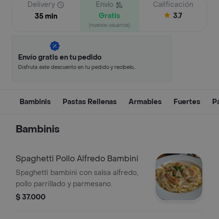
Delivery
Envío
Calificación
Gratis
3.7
35 min
(nuevos usuarios)
Envío gratis en tu pedido
Disfruta este descuento en tu pedido y recíbelo
en minutos.
Bambinis
Pastas Rellenas
Armables
Fuertes
P
Bambinis
Spaghetti Pollo Alfredo Bambini
Spaghetti bambini con salsa alfredo,
pollo parrillado y parmesano.
$ 37.000