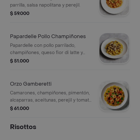
parrilla, salsa napolitana y perejil.
$ 59.000
Papardelle Pollo Champiñones
Papardelle con pollo parrilado,
champiñones, queso fior di latte y
parmesano.
$ 51.000
Orzo Gamberetti
Camarones, champiñones, pimentón,
alcaparras, aceitunas, perejil y tomate
en salsa napolitana.
$ 61.000
Risottos