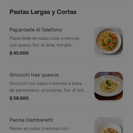
spaghetti al burro y ensalada.
Pastas Largas y Cortas
Papardelle Al Telefono
Papardelle en salsa rose cremosa
con queso fior di latte, tomate
concasé y albahaca fresca.
$ 45.000
Gnocchi tres quesos
Gnocchi con salsa cremosa a base
de parmesano, provolone, fior di latte
y gorgonzola.
$ 58.000
Penne Gamberetti
Penne en salsa cremosa con