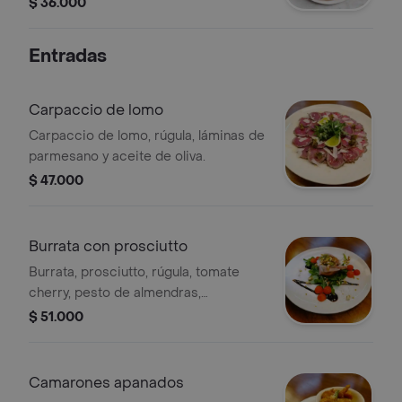
$ 36.000
Entradas
Carpaccio de lomo
Carpaccio de lomo, rúgula, láminas de
parmesano y aceite de oliva.
$ 47.000
Burrata con prosciutto
Burrata, prosciutto, rúgula, tomate
cherry, pesto de almendras,
reducción de balsámico y crocante
$ 51.000
de pistacho.
Camarones apanados