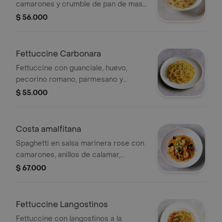
camarones y crumble de pan de masa
madre.
$ 56.000
Fettuccine Carbonara
Fettuccine con guanciale, huevo,
pecorino romano, parmesano y
pimienta.
$ 55.000
Costa amalfitana
Spaghetti en salsa marinera rose con
camarones, anillos de calamar,
mejillones, langostinos y peperoncino.
$ 67.000
Fettuccine Langostinos
Fettuccine con langostinos a la