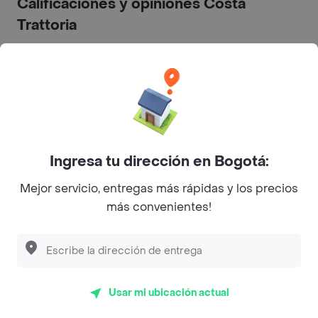
Calificaciones y opiniones Costa
Trattoria
5
3.7
4
3
(61)
2
Últimos 90 días
1
Ingresa tu dirección en Bogotá:
Pésima calidad
37%
Mejor servicio, entregas más rápidas y los precios
más convenientes!
Calidad de la comida
21%
Justo lo que pedí
16%
Faltaron algunos items
5%
Usar mi ubicación actual
Tal como lo pedí
5%