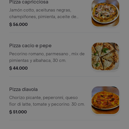
Pizza capricciosa
Jamón cotto, aceitunas negras,
champiñones, pimienta, aceite de
oliva, fior di latte y grana padano, 30
$ 56.000
cm.
Pizza cacio e pepe
Pecorino romano, parmesano , mix de
pimientas y albahaca, 30 cm.
$ 44.000
Pizza diavola
Chorizo picante, peperonni, queso
fior di latte, tomate y pecorino. 30 cm.
$ 51.000