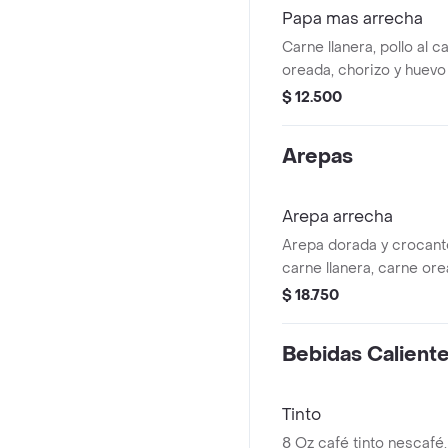
Papa mas arrecha
Carne llanera, pollo al 
oreada, chorizo y huevo 
en puré de papa artesan
$ 12.500
Arepas
Arepa arrecha
Arepa dorada y crocant
carne llanera, carne orea
carbón, chorizo artesan
$ 18.750
mozzarella fundido. una
intensa y abundante, he
Bebidas Calient
sin límites.
Tinto
8 Oz café tinto nescafé,