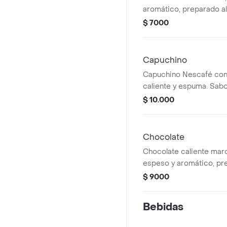
aromático, preparado al
resaltar el sabor puro d
$ 7000
medio, con notas tostada
equilibrado. ideal para 
acompañar cualquier m
Capuchino
Capuchino Nescafé con
caliente y espuma. Sabo
$ 10.000
Chocolate
Chocolate caliente marc
espeso y aromático, pr
instante con notas inte
$ 9000
toque tradicional de can
reconfortante y lleno d
Bebidas
ideal para disfrutar en 
momento.