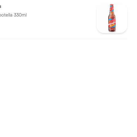
a
botella 330ml