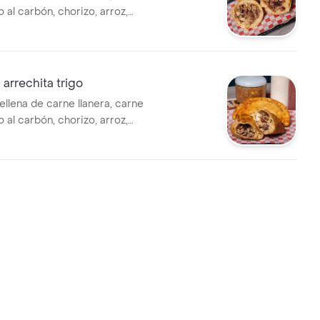
o al carbón, chorizo, arroz,
lo y queso chitagá
rrechita trigo
llena de carne llanera, carne
o al carbón, chorizo, arroz,
lo y queso chitagá