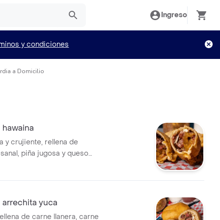
Ingreso
minos y condiciones
dia a Domicilio
 hawaina
y crujiente, rellena de
esanal, piña jugosa y queso
una combinación intensa, dulce
 se roba el antojo desde el
do. perfecta para darte un
to.
arrechita yuca
llena de carne llanera, carne