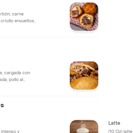
carbón, carne
criollo envueltos
al
e, cargada con
da, pollo al
al y queso
 bomba de sabor,
cha para antojos
es
Latte
 intenso y
(10 Oz) lat