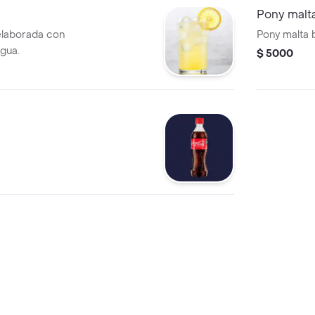
Pony malt
elaborada con
Pony malta 
agua.
$ 5000