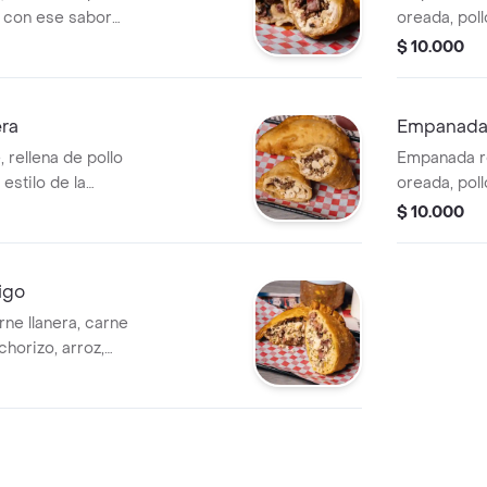
, con ese sabor
oreada, poll
a.
huevo criol
$ 10.000
era
Empanada a
 rellena de pollo
Empanada re
 estilo de la
oreada, poll
r intenso y
huevo criol
$ 10.000
igo
ne llanera, carne
chorizo, arroz,
hitagá