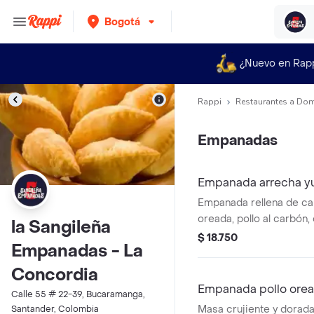
Bogotá
¿Nuevo en Rap
Rappi
Restaurantes a Dom
Empanadas
Empanada arrecha y
Empanada rellena de car
oreada, pollo al carbón, 
la Sangileña
huevo criollo y queso c
$ 18.750
Empanadas - La
Concordia
Empanada pollo ore
Calle 55 # 22-39, Bucaramanga,
Masa crujiente y dorada,
Santander, Colombia