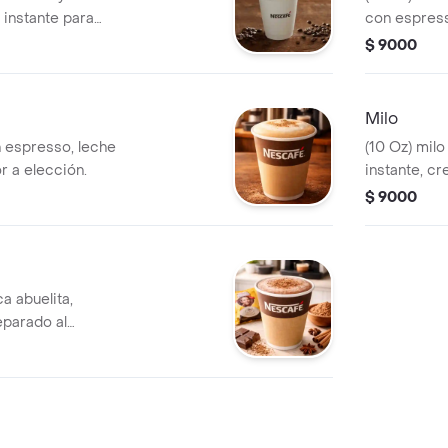
 instante para
con espress
el café. de cuerpo
espumosa y 
$ 9000
s y final
comenzar el día o
omento.
Milo
 espresso, leche
(10 Oz) milo
r a elección.
instante, c
inconfundib
$ 9000
energizante 
grandes y c
pausa dulce 
a abuelita,
eparado al
nsas de cacao y un
ela. dulce,
e sabor casero,
cualquier