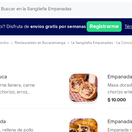
Registrarme
pi?
Disfruta de
envíos gratis por semanas
Tér
icilio
Restaurantes en Bucaramanga
la Sangileña Empanadas - La Concor
uca
Empanada
ne llanera, carne
Masa dorada 
chorizo, arroz,
chorizo art
hitagá
derretido. 
$ 10.000
y salada que
primer boca
gusto distin
ada
Empanada 
 rellena de pollo
Empanada re