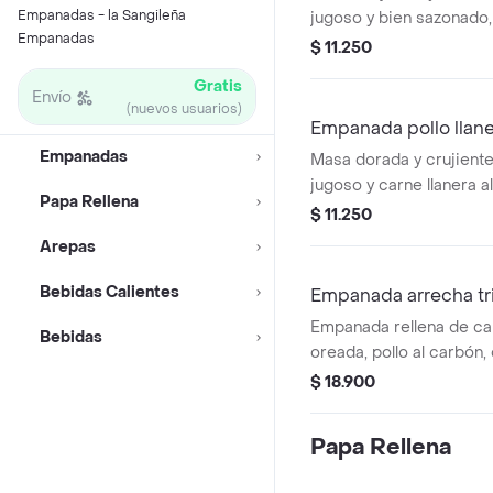
Empanadas - la Sangileña
jugoso y bien sazonado
Empanadas
único de la carne oread
$ 11.250
Gratis
Envío
(nuevos usuarios)
Empanada pollo llan
Empanadas
Masa dorada y crujiente,
jugoso y carne llanera al
Papa Rellena
sangileña, llena de sabo
$ 11.250
tradicional.
Arepas
Bebidas Calientes
Empanada arrecha tr
Empanada rellena de car
Bebidas
oreada, pollo al carbón, 
huevo criollo y queso c
$ 18.900
Papa Rellena