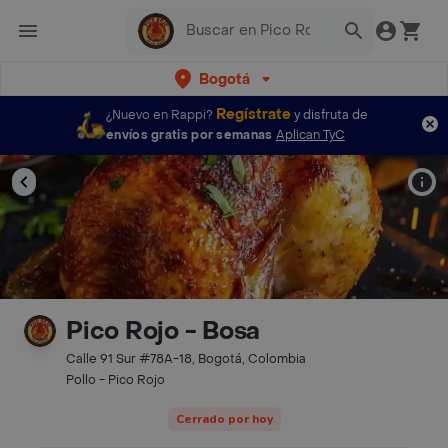
Bogotá
Regístrate
¿Nuevo en Rappi?
y disfruta de
envíos gratis por semanas
Aplican TyC
Pico Rojo - Bosa
Calle 91 Sur #78A-18, Bogotá, Colombia
Pollo - Pico Rojo
Cerrado por hoy