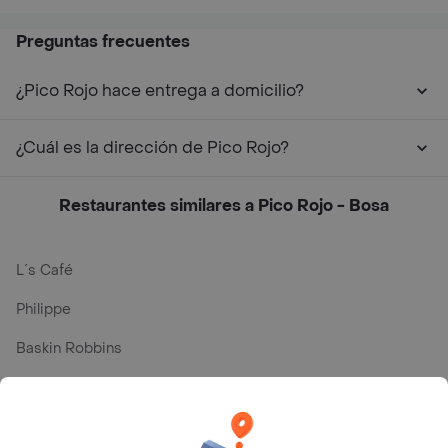
Preguntas frecuentes
¿Pico Rojo hace entrega a domicilio?
¿Cuál es la dirección de Pico Rojo?
Restaurantes similares a Pico Rojo - Bosa
L´s Café
Philippe
Baskin Robbins
La Cesta
Mercari - Postres