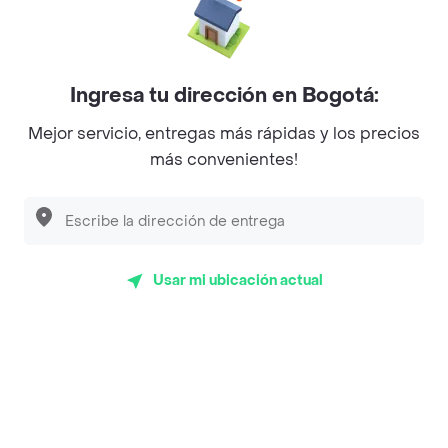
Myriam Camhi Co
Magnifique
Ingresa tu dirección en Bogotá:
Empanaditas de Pipian - Empanadas
Mejor servicio, entregas más rápidas y los precios
Desayunadero de la 42
más convenientes!
Luisa Postres
Sopitas y Frijoladas
Subway
Usar mi ubicación actual
Top Marcas y Cadenas de Restaurantes
Encuéntranos en estos países