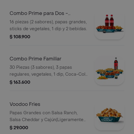
Combo Prime para Dos -
Clientes Prime
16 piezas (2 sabores), papas grandes,
sticks de vegetales, 1 dip y 2 bebidas.
$ 108.900
Combo Prime Familiar
30 Piezas (3 sabores), 3 papas
regulares, vegetales, 1 dip, Coca-Cola
Sin Azúcar 1.5 L.
$ 163.600
Voodoo Fries
Papas Grandes con Salsa Ranch,
Salsa Cheddar y Cajún(Ligeramente
Picante), más proteína a elección.
$ 29.000