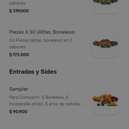
sabores.
$ 319.000
Piezas X 50 (Alitas, Boneless)
50 Piezas (alitas, boneless) en 5
sabores.
$ 172.000
Entradas y Sides
Sampler
Para Compartir: 5 Boneless, 5
mozzarella sticks, 5 aros de cebolla, 5
BBQ Rib balls, sticks de vegetales y 2
$ 90.900
Dips.