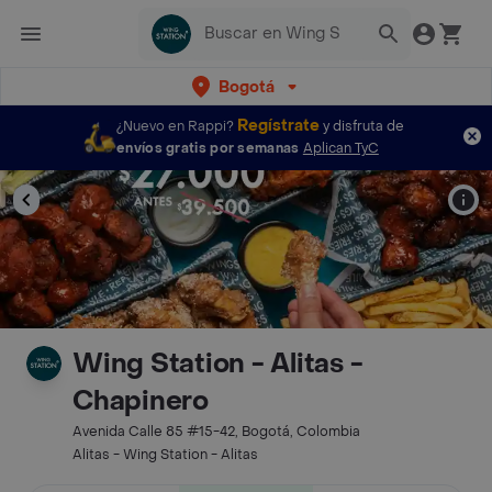
Bogotá
Regístrate
¿Nuevo en Rappi?
y disfruta de
envíos gratis por semanas
Aplican TyC
Wing Station - Alitas -
Chapinero
Avenida Calle 85 #15-42, Bogotá, Colombia
Alitas - Wing Station - Alitas