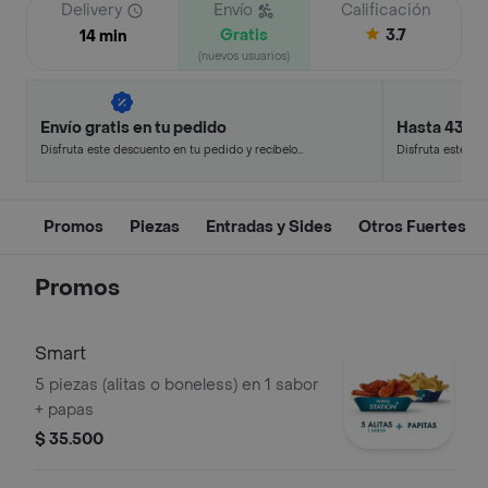
Delivery
Envío
Calificación
Gratis
3.7
14 min
(nuevos usuarios)
Envío gratis en tu pedido
Hasta 43% 
Disfruta este descuento en tu pedido y recíbelo
Disfruta este de
en minutos.
en minutos.
Promos
Piezas
Entradas y Sides
Otros Fuertes
Promos
Smart
5 piezas (alitas o boneless) en 1 sabor
+ papas
$ 35.500