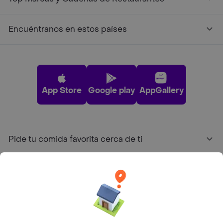
Encuéntranos en estos países
App Store
Google play
AppGallery
Pide tu comida favorita cerca de ti
Categorías
Únete a Rappi