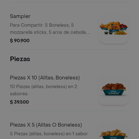
Sampler
Para Compartir: 5 Boneless, 5
mozzarella sticks, 5 aros de cebolla, 5
BBQ Rib balls, sticks de vegetales y 2
$ 90.900
Dips.
Piezas
Piezas X 10 (Alitas, Boneless)
10 Piezas (alitas, boneless) en 2
sabores.
$ 39.500
Piezas X 5 (Alitas O Boneless)
5 Piezas (alitas, boneless) en 1 sabor.