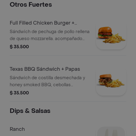
Otros Fuertes
Full Filled Chicken Burger +
Papas
Sándwich de pechuga de pollo rellena
de queso mozzarella. acompañado
con tu salsa favorita y papas Wing
$ 35.500
Station
Texas BBQ Sándwich + Papas
Sándwich de costilla desmechada y
honey smoked BBQ, cebollas
caramelizadas, mozarella, y papas
$ 35.500
Dips & Salsas
Ranch