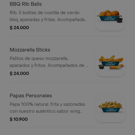
BBQ Rib Balls
Rib. 5 bolitas de costilla de cerdo
bbq, apanadas y fritas. Acompañadas
de 1 dip.
$ 24.000
Mozzarella Sticks
Palitos de queso mozzarella,
apanados y fritos. Acompañados de 1
dip o salsa a elección.
$ 24.000
Papas Personales
Papa 100% natural. frita y sazonadas
con nuestro auténtico sabor wing
station.
$ 10.900