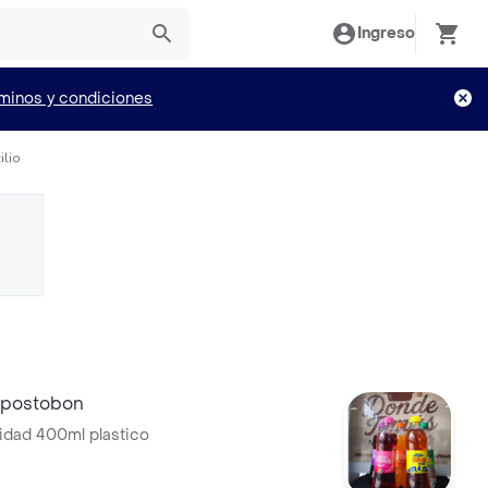
Ingreso
minos y condiciones
ilio
 postobon
idad 400ml plastico