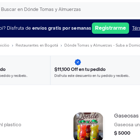
Registrarme
pi?
Disfruta de
envíos gratis por semanas
Tér
icilio
Restaurantes en Bogotá
Dónde Tomas y Almuerzas - Suba a Domic
ido
$11,100 Off en tu pedido
pedido y recíbelo
Disfruta este descuento en tu pedido y recíbelo
en minutos.
Gaseosas
l plastico
Gaseosa un
$ 5000