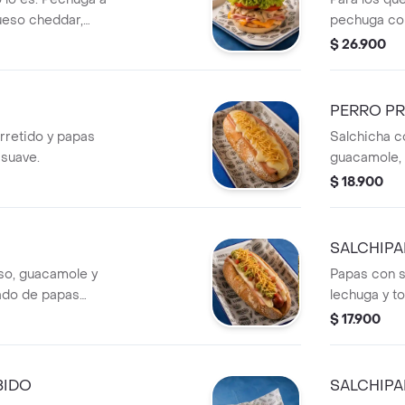
ueso cheddar,
pechuga con
echuga y tomate.
lechuga y t
$ 26.900
e por dentro.
sin limites.
PERRO P
rretido y papas
Salchicha c
 suave.
guacamole, 
chips.
$ 18.900
SALCHIPA
so, guacamole y
Papas con s
ado de papas
lechuga y t
$ 17.900
BIDO
SALCHIPA