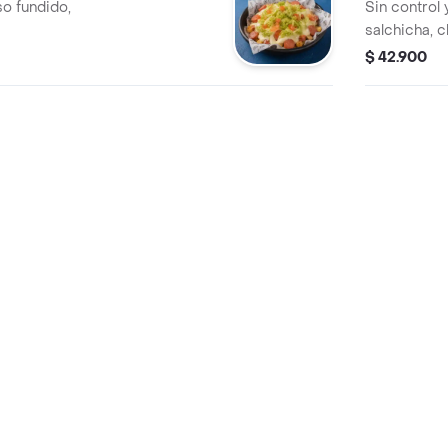
o fundido,
Sin control 
salchicha, c
queso fundid
$ 42.900
los que van