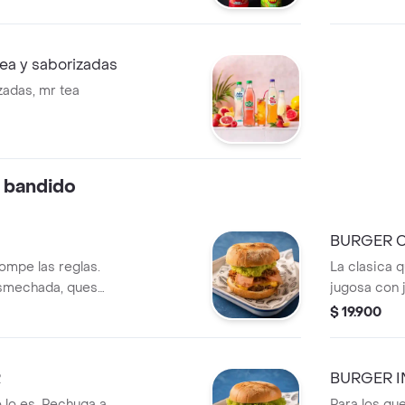
tea y saborizadas
zadas, mr tea
 bandido
BURGER 
rompe las reglas.
La clasica 
esmechada, queso
jugosa con 
neta crocante,
lechuga y to
$ 19.900
 Una combinacion
deliciosa.
R
BURGER I
 lo es. Pechuga a
Para los qu