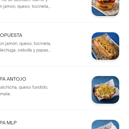
 jamon, queso, tocineta,
omate. Una mezcla completa
ROPUESTA
on jamón, queso, tocineta,
lechuga, cebolla y papas
PA ANTOJO
alchicha, queso fundido,
omate.
PA MLP