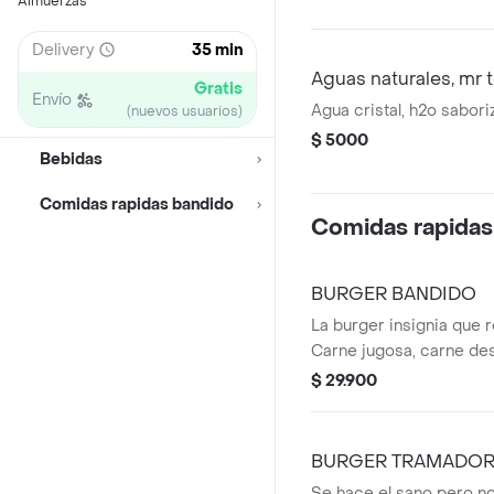
Almuerzas
Delivery
35 min
Aguas naturales, mr 
Gratis
Envío
Agua cristal, h2o sabori
(nuevos usuarios)
$ 5000
Bebidas
Comidas rapidas bandido
Comidas rapidas
BURGER BANDIDO
La burger insignia que 
Carne jugosa, carne d
cheddar derretido, toci
$ 29.900
guacamole y tostacos.
intensa y llena de sabor.
BURGER TRAMADO
Se hace el sano pero no