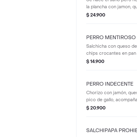
la plancha con jamon, q
champinones en salsa, l
$ 24.900
Suave por fuera, potent
PERRO MENTIROSO
Salchicha con queso de
chips crocantes en pan
$ 14.900
PERRO INDECENTE
Chorizo con jamón, que
pico de gallo, acompañ
chips.
$ 20.900
SALCHIPAPA PROHI