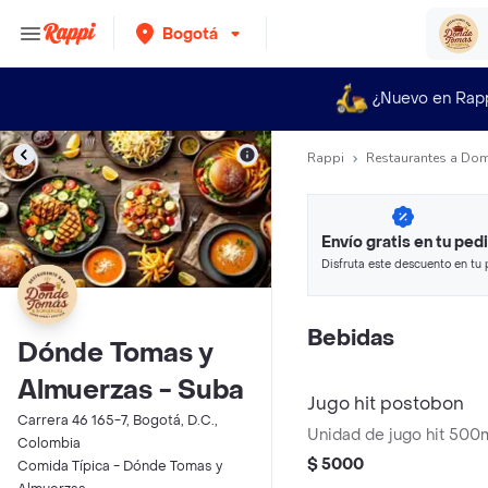
Bogotá
¿Nuevo en Rap
Rappi
Restaurantes a Dom
Envío gratis en tu ped
Disfruta este descuento en tu 
en minutos.
Bebidas
Dónde Tomas y
Almuerzas - Suba
Jugo hit postobon
Carrera 46 165-7, Bogotá, D.C.,
Unidad de jugo hit 500m
Colombia
$ 5000
Comida Típica - Dónde Tomas y