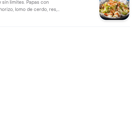
y sin limites. Papas con
horizo, lomo de cerdo, res,
o y lechuga. Full carga para
 con todo.