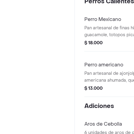
Perros Calientes
Perro Mexicano
Pan artesanal de finas h
guacamole, totopos pica
queso cheddar y jalape
$ 18.000
Perro americano
Pan artesanal de ajonjol
americana ahumada, que
salsa a elección
$ 13.000
Adiciones
Aros de Cebolla
6 unidades de aros de c