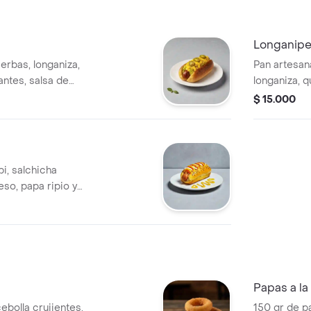
Longanipe
ierbas, longaniza,
Pan artesana
ntes, salsa de
longaniza, q
ños.
elección
$ 15.000
pi, salchicha
so, papa ripio y
Papas a la
ebolla crujientes.
150 gr de p