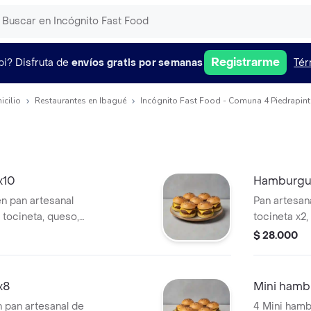
Registrarme
pi?
Disfruta de
envíos gratis por semanas
Tér
icilio
Restaurantes en Ibagué
Incógnito Fast Food - Comuna 4 Piedrapint
x10
Hamburgu
n pan artesanal
Pan artesana
, tocineta, queso,
tocineta x2,
s y salsa de la
pepinillos y
$ 28.000
x8
Mini hamb
 pan artesanal de
4 Mini hamb