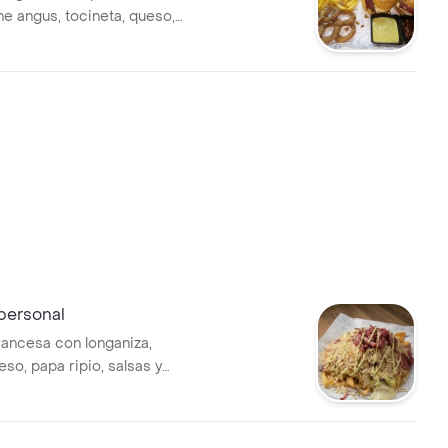
rne angus, tocineta, queso,
py, pepinillos y salsa de la
 para 2)
personal
rancesa con longaniza,
eso, papa ripio, salsas y