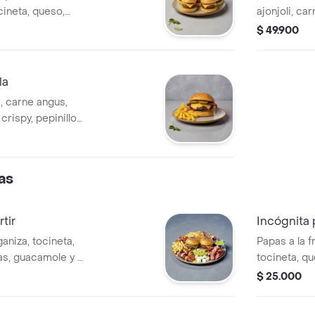
cineta, queso,
ajonjoli, ca
s y salsa de la
cebolla cris
$ 49.900
casa. (ideal
la
i, carne angus,
crispy, pepinillos
as
tir
Incógnita 
aniza, tocineta,
Papas a la f
sas, guacamole y 2
tocineta, qu
guacamole.
$ 25.000