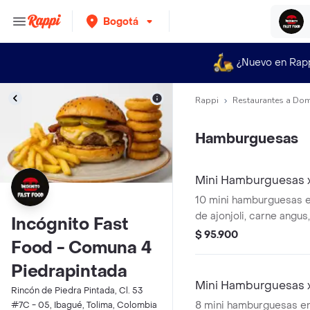
Bogotá
¿Nuevo en Rap
Rappi
Restaurantes a Dom
Hamburguesas
Mini Hamburguesas 
10 mini hamburguesas e
de ajonjoli, carne angus
Incógnito Fast
cebolla crispy, pepinillo
$ 95.900
Food - Comuna 4
casa. (ideal para 5)
Piedrapintada
Mini Hamburguesas 
Rincón de Piedra Pintada, Cl. 53
8 mini hamburguesas en
#7C - 05, Ibagué, Tolima, Colombia