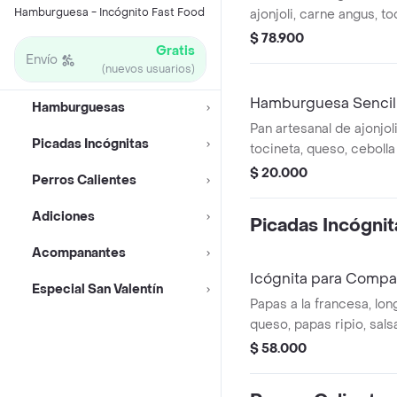
Hamburguesa - Incógnito Fast Food
ajonjoli, carne angus, to
cebolla crispy, pepinillo
$ 78.900
Gratis
casa. (ideal para 4)
Envío
(nuevos usuarios)
Hamburguesa Sencil
Hamburguesas
Pan artesanal de ajonjol
Picadas Incógnitas
tocineta, queso, cebolla 
y salsa de la casa.
$ 20.000
Perros Calientes
Adiciones
Picadas Incógnit
Acompanantes
Icógnita para Compar
Especial San Valentín
Papas a la francesa, long
queso, papas ripio, sal
mini hamburguesas.
$ 58.000