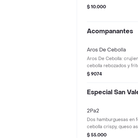
$ 10.000
Acompanantes
Aros De Cebolla
Aros De Cebolla: crujie
cebolla rebozados y fri
como acompañante o ap
$ 9074
Especial San Val
2Pa2
Dos hamburguesas en f
cebolla crispy, queso as
papas a la francesa y d
$ 55.000