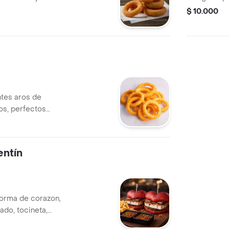
$ 10.000
ntes aros de
tos, perfectos
eritivo.
entín
orma de corazon,
ado, tocineta,
os salsas de miel