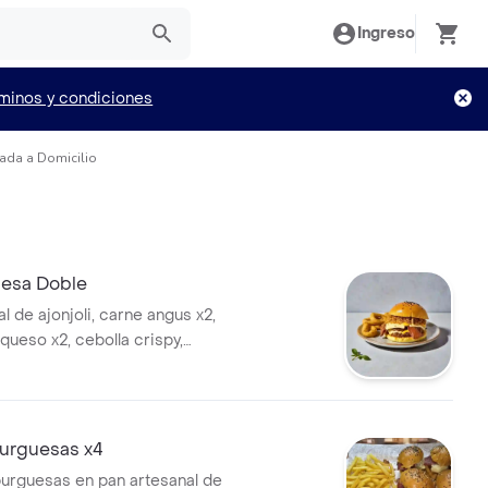
Ingreso
minos y condiciones
ada a Domicilio
esa Doble
l de ajonjoli, carne angus x2,
 queso x2, cebolla crispy,
 salsa de la casa.
urguesas x4
urguesas en pan artesanal de