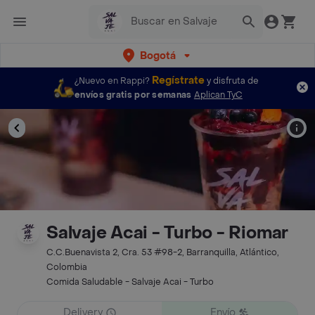
Bogotá
Regístrate
¿Nuevo en Rappi?
y disfruta de
envíos gratis por semanas
Aplican TyC
Salvaje Acai - Turbo - Riomar
C.C.Buenavista 2, Cra. 53 #98-2, Barranquilla, Atlántico,
Colombia
Comida Saludable - Salvaje Acai - Turbo
Delivery
Envío