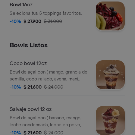
Bowl 16oz
Seleciona tus 5 toppings favoritos.
-10%
$ 27.900
$ 31.000
Bowls Listos
Coco bowl 12oz
Bowl de açai con ( mango, granola de
semilla, coco rallado, avena, maní
triturado )
-10%
$ 21.600
$ 24.000
Salvaje bowl 12 oz
Bowl de açai con ( banano, mango,
leche condensada, leche en polvo,
granola de chocolate )
-10%
$ 21.600
$ 24.000