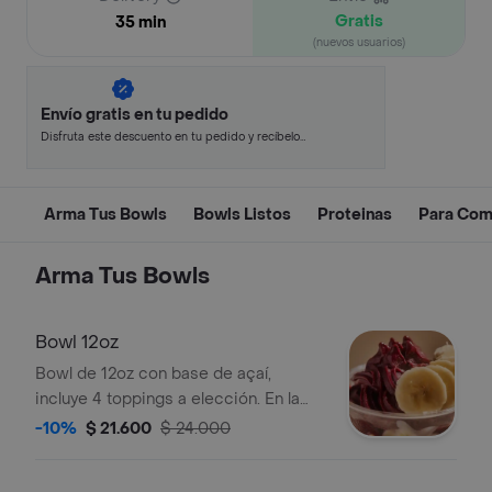
Gratis
35 min
(nuevos usuarios)
Envío gratis en tu pedido
Disfruta este descuento en tu pedido y recíbelo
en minutos.
Arma Tus Bowls
Bowls Listos
Proteinas
Para Com
Arma Tus Bowls
Bowl 12oz
Bowl de 12oz con base de açaí,
incluye 4 toppings a elección. En la
imagen se observan rodajas de
-10%
$ 21.600
$ 24.000
banano.