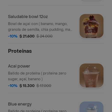
Saludable bowl 12oz
Bowl de açai con ( banano, mango,
granola de semilla, chia pudding, mani
triturado )
-10%
$ 21.600
$ 24.000
Proteinas
Acai power
Batido de proteína ( proteina zero
sugar, açaí, banano )
-10%
$ 15.300
$ 17.000
Blue energy
Batido de proteina ( proteina zero