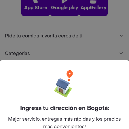
App Store
Google play
AppGallery
Pide tu comida favorita cerca de ti
Categorías
Únete a Rappi
Sobre Rappi
Facebook
Twitter
Instagram
Ingresa tu dirección en Bogotá:
Mejor servicio, entregas más rápidas y los precios
©
2026
Rappi Inc. All rights reserved.
más convenientes!