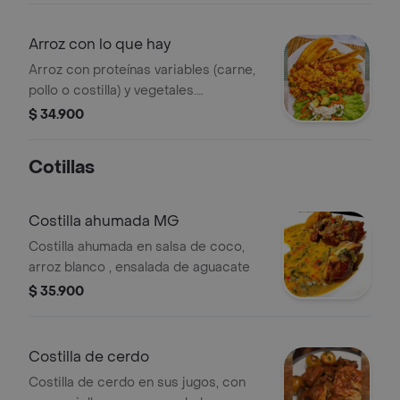
Arroz con lo que hay
Arroz con proteínas variables (carne,
pollo o costilla) y vegetales.
Acompañado de chips de plátano y
$ 34.900
ensalada.
Cotillas
Costilla ahumada MG
Costilla ahumada en salsa de coco,
arroz blanco , ensalada de aguacate
$ 35.900
Costilla de cerdo
Costilla de cerdo en sus jugos, con