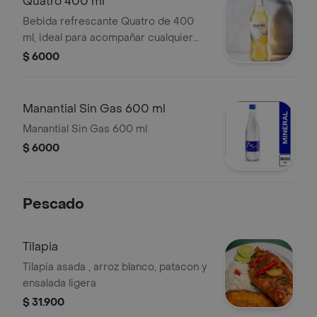
Quatro 400 ml
Bebida refrescante Quatro de 400
ml, ideal para acompañar cualquier
comida.
$ 6000
Manantial Sin Gas 600 ml
Manantial Sin Gas 600 ml
$ 6000
Pescado
Tilapia
Tilapia asada , arroz blanco, patacon y
ensalada ligera
$ 31.900