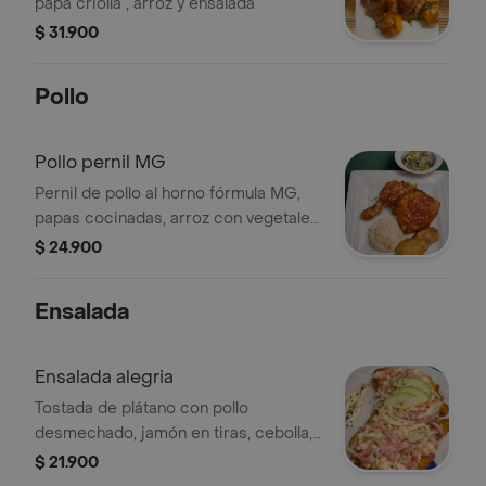
papa criolla , arroz y ensalada
$ 31.900
Pollo
Pollo pernil MG
Pernil de pollo al horno fórmula MG,
papas cocinadas, arroz con vegetales
, ensalada ligera.
$ 24.900
Ensalada
Ensalada alegria
Tostada de plátano con pollo
desmechado, jamón en tiras, cebolla,
zanahoria, apio y salsa. Decorada con
$ 21.900
rodajas de manzana.