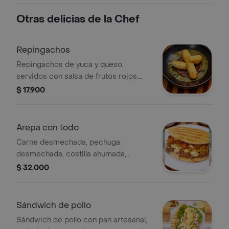
Otras delicias de la Chef
Repingachos
Repingachos de yuca y queso,
servidos con salsa de frutos rojos.
Incluye 4 unidades.
$ 17.900
Arepa con todo
Carne desmechada, pechuga
desmechada, costilla ahumada,
chicharrón crujiente, queso y salsa de
$ 32.000
la casa MG
Sándwich de pollo
Sándwich de pollo con pan artesanal,