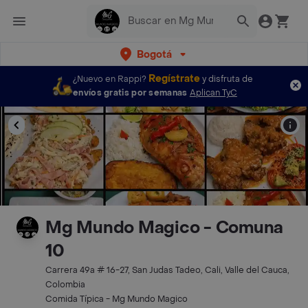
Bogotá
Regístrate
¿Nuevo en Rappi?
y disfruta de
envíos gratis por semanas
Aplican TyC
Mg Mundo Magico - Comuna
10
Carrera 49a # 16-27, San Judas Tadeo, Cali, Valle del Cauca,
Colombia
Comida Típica - Mg Mundo Magico