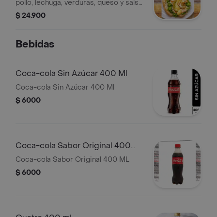
pollo, lechuga, verduras, queso y salsa
de la casa.
$ 24.900
Bebidas
Coca-cola Sin Azúcar 400 Ml
Coca-cola Sin Azúcar 400 Ml
$ 6000
Coca-cola Sabor Original 400
ML
Coca-cola Sabor Original 400 ML
$ 6000