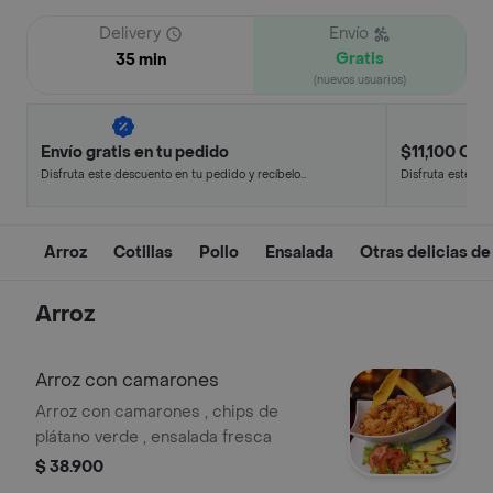
Delivery
Envío
Gratis
35 min
(nuevos usuarios)
Envío gratis en tu pedido
$11,100 Off 
Disfruta este descuento en tu pedido y recíbelo
Disfruta este de
en minutos.
en minutos.
Arroz
Cotillas
Pollo
Ensalada
Otras delicias de
Arroz
Arroz con camarones
Arroz con camarones , chips de
plátano verde , ensalada fresca
$ 38.900