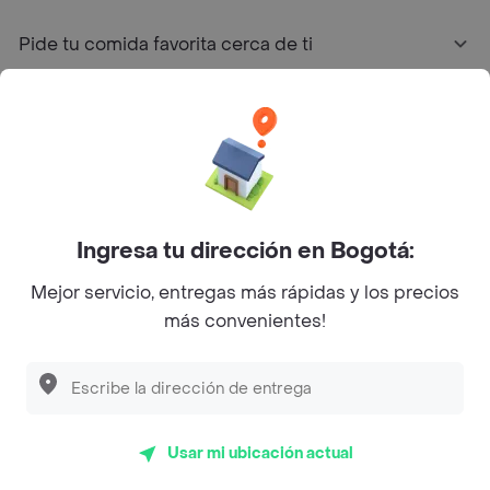
Pide tu comida favorita cerca de ti
Categorías
Únete a Rappi
Sobre Rappi
Ingresa tu dirección en Bogotá:
Mejor servicio, entregas más rápidas y los precios
Facebook
Twitter
Instagram
más convenientes!
©
2026
Rappi Inc. All rights reserved.
Usar mi ubicación actual
Rappi S.A.S. --- NIT 900.843.898-9 --- Calle 63 # 16A-02