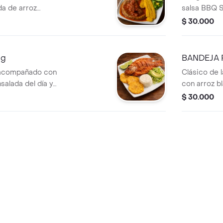
a de arroz
salsa BBQ 
acate. Un plato
fritas en sa
$ 30.000
ición y sabor
del día y arr
0g
BANDEJA 
, acompañado con
Clásico de 
salada del día y
con arroz bla
molido, chic
$ 30.000
chorizo san
plátano mad