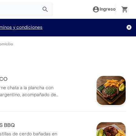
Ingreso
minos y condiciones
omicilio
SCO
ne chata a la plancha con
 argentino, acompañado de
 en sal paprika, aguacate,
 día y arroz.
S BBQ
tillas de cerdo bañadas en