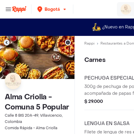
Bogotá
¿Nuevo en Rap
Rappi
Restaurantes a Dom
Carnes
PECHUGA ESPECIA
300g de pechuga de poll
acompañada de papas fr
Alma Criolla -
paprika, aguacate, ensal
$ 29.000
Comuna 5 Popular
arroz.
Calle 8 BIS 20A-49, Villavicencio,
Colombia
LENGUA EN SALSA
Comida Rápida - Alma Criolla
Filete de lengua de res e