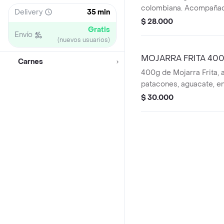
colombiana. Acompañad
Delivery
35 min
blanco, patacones y agu
$ 28.000
Gratis
auténtico, lleno de trad
Envío
(nuevos usuarios)
casero.
MOJARRA FRITA 40
Carnes
400g de Mojarra Frita
patacones, aguacate, en
arroz.
$ 30.000