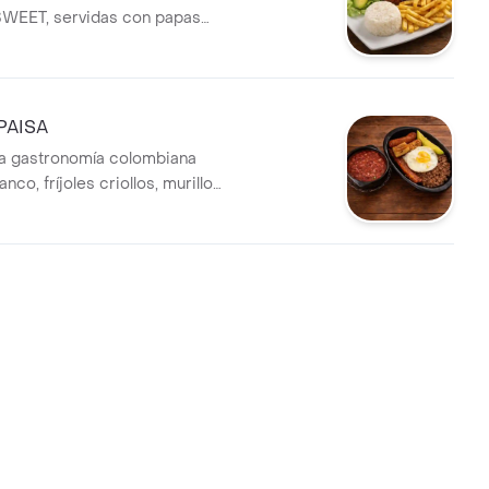
SWEET, servidas con papas
l paprika, aguacate, ensalada
oz.
PAISA
la gastronomía colombiana
nco, fríjoles criollos, murillo
harrón crocante, huevo frito,
tarosano premium, tajada de
uro, y aguacate.