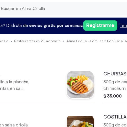
Registrarme
pi?
Disfruta de
envíos gratis por semanas
Tér
icilio
Restaurantes en Villavicencio
Alma Criolla - Comuna 5 Popular a D
L
CHURRA
o a la plancha,
300g de car
itas en sal
chimichurri
ada del día y
papas fritas
$ 35.000
ensalada del
COSTILLA
n salsa criolla
300g de cos