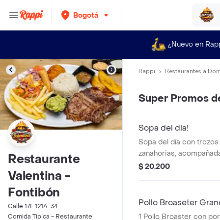
Bogotá
¿Nuevo en Rap
Rappi
Restaurantes a Dom
Super Promos d
Sopa del dia!
Sopa del día con trozos
zanahorias, acompañada
Restaurante
de arroz.
$ 20.200
Valentina -
Fontibón
Pollo Broaseter Gran
Calle 17F 121A-34
1 Pollo Broaster con po
Comida Típica - Restaurante