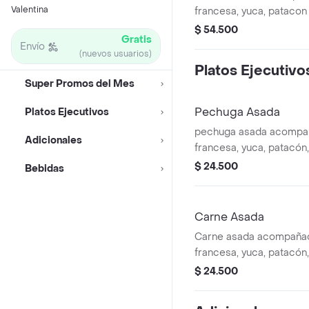
Valentina
francesa, yuca, patacon 
$ 54.500
Gratis
Envío
(nuevos usuarios)
Platos Ejecutivo
Super Promos del Mes
Pechuga Asada
Platos Ejecutivos
pechuga asada acompañ
Adicionales
francesa, yuca, patacón,
de la casa.
$ 24.500
Bebidas
Carne Asada
Carne asada acompañad
francesa, yuca, patacón,
de la casa.
$ 24.500