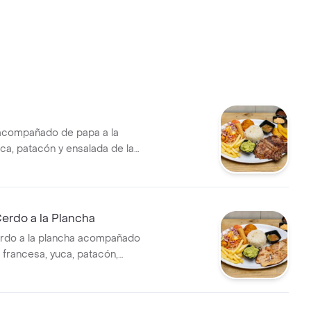
acompañado de papa a la
ca, patacón y ensalada de la
erdo a la Plancha
rdo a la plancha acompañado
 francesa, yuca, patacón,
lada de la casa.