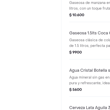
Gaseosa de manzana en
litros, con un toque frut
$ 10.600
Gaseosa 1.5lts Coca 
Gaseosa clásica de col
de 1.5 litros, perfecta p
$ 9900
Agua Cristal Botella
Agua mineral sin gas en
pura y refrescante, ide
hidratado durante el día.
$ 5600
Cerveza Lata Aguila