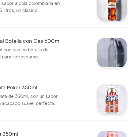
sabor a cola colombiana en
5 litros, un clásico
.
al Botella con Gas 600ml
l con gas en botella de
l para refrescarse.
ata Poker 350ml
lata de 350ml, con un sabor
n acabado suave, perfecta
tar en buena compañía.
la 350ml