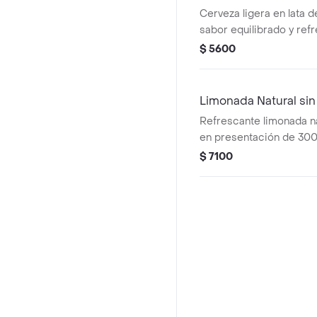
Cerveza ligera en lata 
sabor equilibrado y refr
para acompañar tus mom
$ 5600
Limonada Natural si
Refrescante limonada na
en presentación de 300m
disfrutar en cualquier 
$ 7100