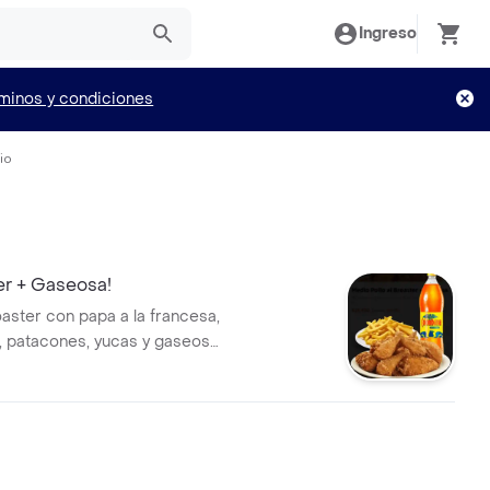
Ingreso
minos y condiciones
io
er + Gaseosa!
oaster con papa a la francesa,
, patacones, yucas y gaseosa
ón, el sabor lo eliges tu!