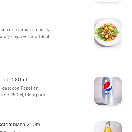
esca con tomates cherry,
lla y hojas verdes. Ideal
pañamiento.
epsi 250ml
e gaseosa Pepsi en
n de 250ml, ideal para
tus comidas.
Colombiana 250ml