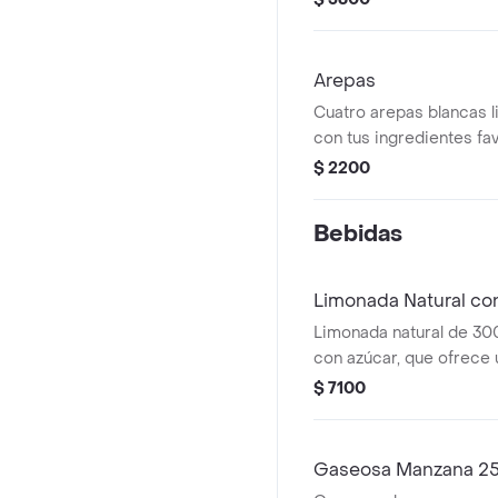
Arepas
Cuatro arepas blancas li
con tus ingredientes fav
$ 2200
Bebidas
Limonada Natural co
Limonada natural de 300
con azúcar, que ofrece u
perfecto entre acidez y 
$ 7100
Gaseosa Manzana 2