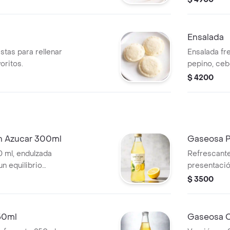
Ensalada
stas para rellenar
Ensalada fr
oritos.
pepino, cebo
como acom
$ 4200
n Azucar 300ml
Gaseosa P
 ml, endulzada
Refrescant
n equilibrio
presentació
dulzura.
acompañar 
$ 3500
50ml
Gaseosa 