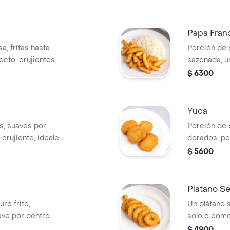
Papa Fran
a, fritas hasta
Porción de p
ecto, crujientes
sazonada, u
dentro.
cualquier c
$ 6300
Yuca
as, suaves por
Porción de 
 crujiente, ideales
dorados, p
cualquier pl
$ 5600
Platano Se
ro frito,
Un plátano s
ave por dentro.
solo o com
platos.
$ 4900