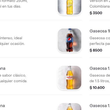
 formato 250ml,
Versión en 
l en tus días.
Colombiana,
rápido.
$ 3500
Gaseosa 1
ntenso, ideal
Gaseosa con
lquier ocasión.
perfecta par
momento.
$ 8500
ana
Gaseosa 1.
 sabor clásico,
Gaseosa de 
ualquier comida.
de 1.5 litro
$ 10.600
ana
Gaseosa 1