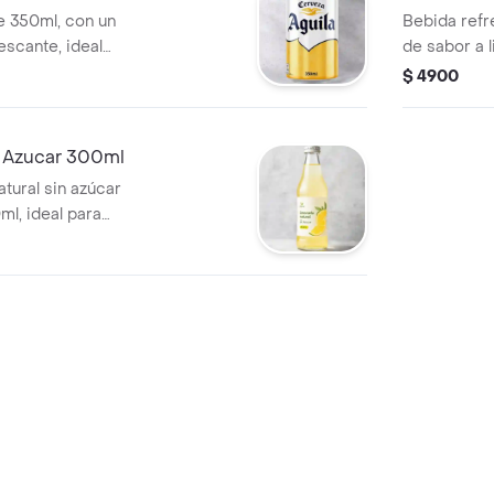
de 350ml, con un
Bebida refr
escante, ideal
de sabor a 
entos de relax.
350ml, perf
$ 4900
n Azucar 300ml
tural sin azúcar
l, ideal para
momento.