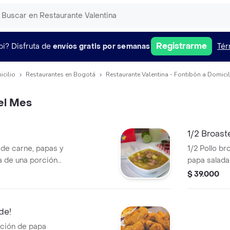
Registrarme
pi?
Disfruta de
envíos gratis por semanas
Tér
icilio
Restaurantes en Bogotá
Restaurante Valentina - Fontibón a Domicil
el Mes
1/2 Broast
 de carne, papas y
1/2 Pollo br
 de una porción
papa salada
litro Postob
$ 39.000
de!
rción de papa