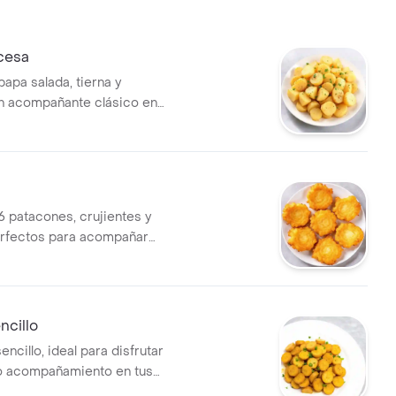
cesa
apa salada, tierna y
n acompañante clásico en
omida.
6 patacones, crujientes y
erfectos para acompañar
ato.
ncillo
encillo, ideal para disfrutar
o acompañamiento en tus