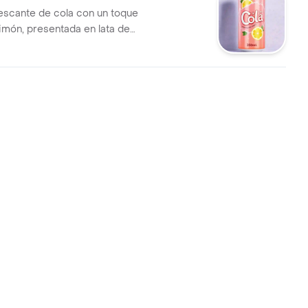
escante de cola con un toque
limón, presentada en lata de
ecta para compartir.