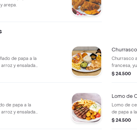
y arepa.
s
Churrasco
ado de papa a la
Churrasco 
 arroz y ensalada
francesa, yu
casa.
$ 24.500
Lomo de C
o de papa a la
Lomo de ce
 arroz y ensalada
de papa a la
arroz y ensa
$ 24.500