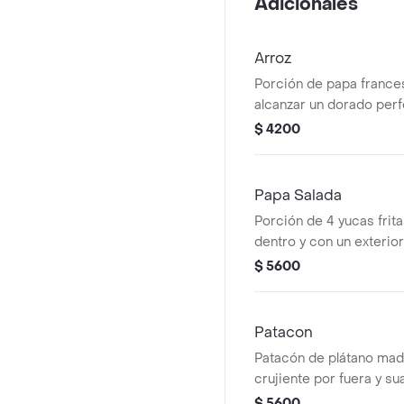
Adicionales
Arroz
Porción de papa frances
alcanzar un dorado perf
por fuera y suaves por 
$ 4200
Papa Salada
Porción de 4 yucas frit
dentro y con un exterior
para picar.
$ 5600
Patacon
Patacón de plátano madu
crujiente por fuera y su
Ideal como snack.
$ 5600