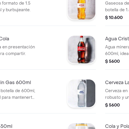
 formato de 1.5
Gaseosa de 
al y burbujeante.
botella de 1.
refrescante
$ 10.600
Cola
Agua Crist
a en presentación
Agua minera
ara compartir.
600ml, idea
$ 5600
 sin Gas 600ml
Cerveza L
 botella de 600ml,
Cerveza en 
al para mantenerte
robusto y u
para disfru
$ 5600
 350ml
Cola y Po