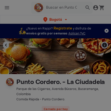
Bogotá
Regístrate
¿Nuevo en Rappi?
y disfruta de
envíos gratis por semanas
Aplican TyC
Punto Cordero. - La Ciudadela
Parque de las Cigarras, Avenida Búcaros, Bucaramanga,
Colombia
Comida Rápida - Punto Cordero.
Cerrado por hoy