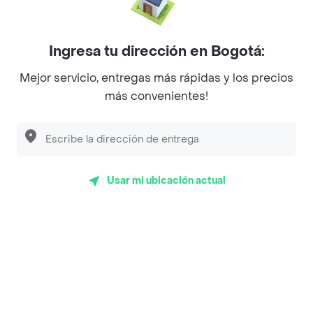
Mercari - Postres
Myriam Camhi Co
Ingresa tu dirección en Bogotá:
Magnifique
Mejor servicio, entregas más rápidas y los precios
más convenientes!
Empanaditas de Pipian - Empanadas
Desayunadero de la 42
Luisa Postres
Usar mi ubicación actual
Sopitas y Frijoladas
Subway
Top Marcas y Cadenas de Restaurantes
Encuéntranos en estos países