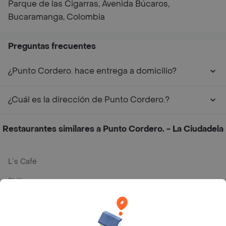
Parque de las Cigarras, Avenida Búcaros,
Bucaramanga, Colombia
Preguntas frecuentes
¿Punto Cordero. hace entrega a domicilio?
¿Cuál es la dirección de Punto Cordero.?
Restaurantes similares a Punto Cordero. - La Ciudadela
L´s Café
Philippe
Baskin Robbins
La Cesta