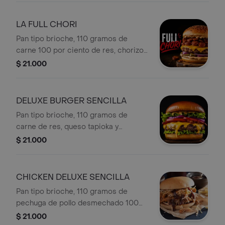
casa
LA FULL CHORI
Pan tipo brioche, 110 gramos de
carne 100 por ciento de res, chorizo
artesanal, queso mozzarella, lechuga,
$ 21.000
tomate, cebolla caramelizada , salsa
de la casa.
DELUXE BURGER SENCILLA
Pan tipo brioche, 110 gramos de
carne de res, queso tapioka y
mozzarella, lechuga, tomate, cebolla
$ 21.000
caramelizada , piña y salsa de la casa.
CHICKEN DELUXE SENCILLA
Pan tipo brioche, 110 gramos de
pechuga de pollo desmechado 100
por ciento magra , queso tapioka y
$ 21.000