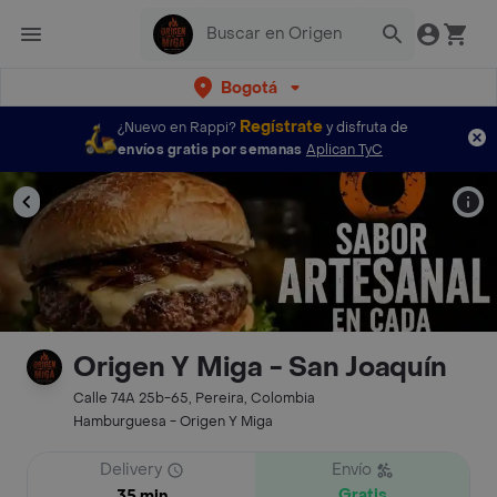
Bogotá
Regístrate
¿Nuevo en Rappi?
y disfruta de
envíos gratis por semanas
Aplican TyC
Origen Y Miga - San Joaquín
Calle 74A 25b-65, Pereira, Colombia
Hamburguesa - Origen Y Miga
Delivery
Envío
Gratis
35 min