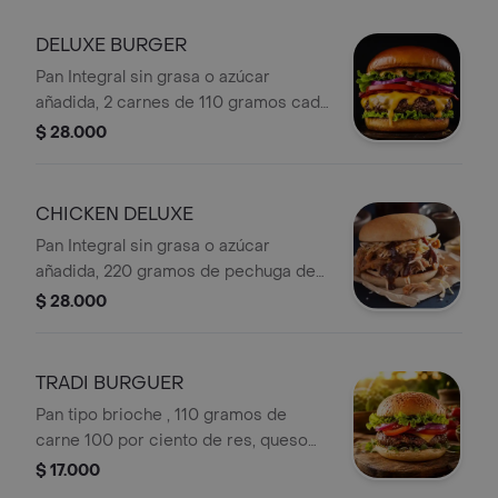
DELUXE BURGER
Pan Integral sin grasa o azúcar
añadida, 2 carnes de 110 gramos cada
una 100 por ciento de res, tocineta,
$ 28.000
queso tapioka, parmesano y
mozzarella, lechuga, tomate, cebolla
caramelizada , piña, pepinillos
CHICKEN DELUXE
agridulces, salsa de la casa.
Pan Integral sin grasa o azúcar
añadida, 220 gramos de pechuga de
pollo desmechado 100 por ciento
$ 28.000
magra, tocineta, queso tapioka,
parmesano y mozzarella, lechuga,
tomate, cebolla caramelizada , piña,
TRADI BURGUER
pepinillos, agridulces, salsa de la
Pan tipo brioche , 110 gramos de
casa.
carne 100 por ciento de res, queso
mozzarella, lechuga, tomate, piña,
$ 17.000
cebolla caramelizada . salsa de la