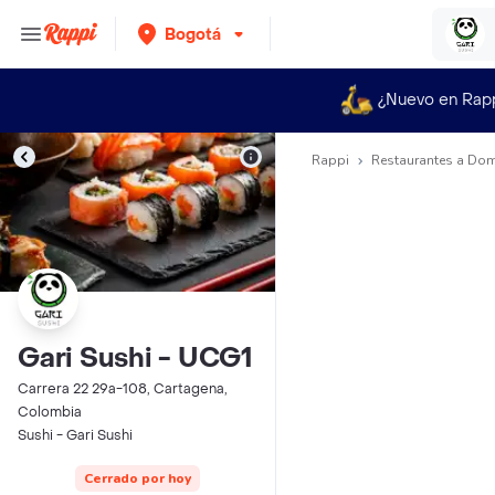
Bogotá
¿Nuevo en Rap
Rappi
Restaurantes a Dom
Gari Sushi - UCG1
Carrera 22 29a-108, Cartagena,
Colombia
Sushi - Gari Sushi
Cerrado por hoy