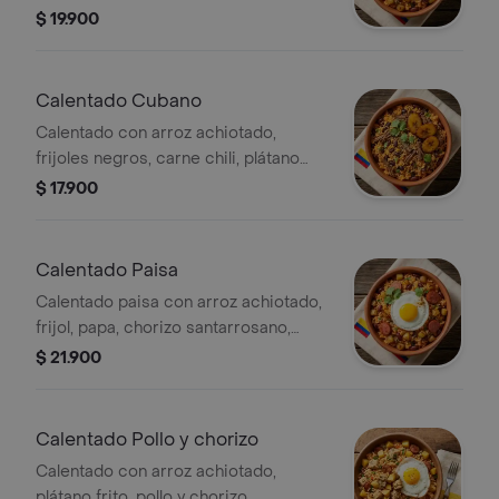
cilantro fresco.
$ 19.900
Calentado Cubano
Calentado con arroz achiotado,
frijoles negros, carne chili, plátano
frito y cilantro fresco.
$ 17.900
Calentado Paisa
Calentado paisa con arroz achiotado,
frijol, papa, chorizo santarrosano,
huevo y plátano frito, acompañado de
$ 21.900
salsa criolla.
Calentado Pollo y chorizo
Calentado con arroz achiotado,
plátano frito, pollo y chorizo,