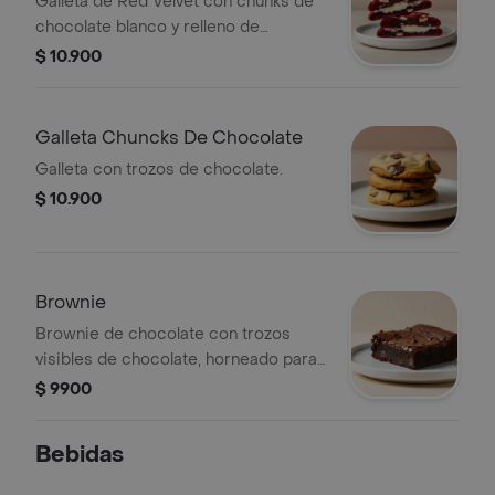
Galleta de Red Velvet con chunks de
chocolate blanco y relleno de
Cheesecake.
$ 10.900
Galleta Chuncks De Chocolate
Galleta con trozos de chocolate.
$ 10.900
Brownie
Brownie de chocolate con trozos
visibles de chocolate, horneado para
una textura suave y húmeda.
$ 9900
Bebidas