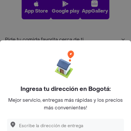
App Store
Google play
AppGallery
Pide tu comida favorita cerca de ti
Categorías
Únete a Rappi
Ingresa tu dirección en Bogotá:
Sobre Rappi
Mejor servicio, entregas más rápidas y los precios
más convenientes!
Facebook
Twitter
Instagram
©
2026
Rappi Inc. All rights reserved.