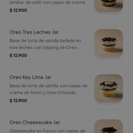
almíbar de café con capas de crema
de tiramisú y Oreo.
$ 12.900
Oreo Tres Leches Jar
Base de torta de vainilla bañada en
tres leches con topping de Oreo
triturada.
$ 12.900
Oreo Key Lime Jar
Base de torta de vainilla con capas de
crema de limón y Oreo triturada.
$ 12.900
Oreo Cheesecake Jar
Cheesecake en frasco con capas de