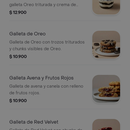
galleta Oreo triturada y crema de
queso. Presentado en un envase
$ 12.900
transparente.
Galleta de Oreo
Galleta de Oreo con trozos triturados
y chunks visibles de Oreo.
$ 10.900
Galleta Avena y Frutos Rojos
Galleta de avena y canela con relleno
de frutos rojos.
$ 10.900
Galleta de Red Velvet