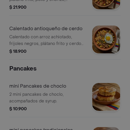
acompañado de huevo frito.
$ 21.900
Calentado antioqueño de cerdo
Calentado con arroz achiotado,
frijoles negros, plátano frito y cerdo
desmechado en salsa BBQ,
$ 18.900
acompañado de huevo.
Pancakes
mini Pancakes de choclo
2 mini pancakes de choclo,
acompañados de syrup.
$ 10.900