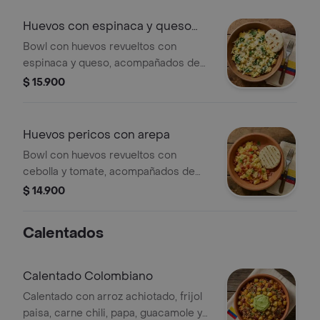
Huevos con espinaca y queso
con arepa
Bowl con huevos revueltos con
espinaca y queso, acompañados de
arepita paisa.
$ 15.900
Huevos pericos con arepa
Bowl con huevos revueltos con
cebolla y tomate, acompañados de
arepita paisa.
$ 14.900
Calentados
Calentado Colombiano
Calentado con arroz achiotado, frijol
paisa, carne chili, papa, guacamole y