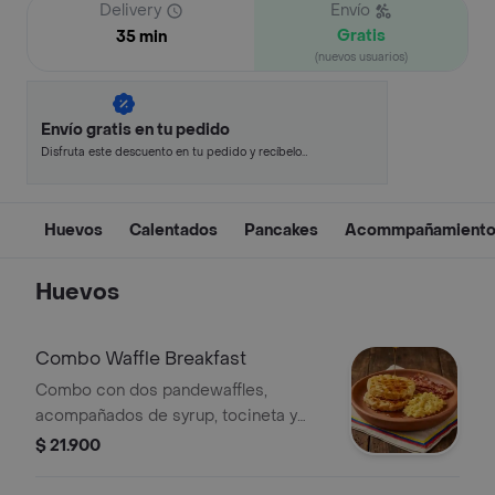
Delivery
Envío
Gratis
35 min
(nuevos usuarios)
Envío gratis en tu pedido
Disfruta este descuento en tu pedido y recíbelo
en minutos.
Huevos
Calentados
Pancakes
Acommpañamiento
Huevos
Combo Waffle Breakfast
Combo con dos pandewaffles,
acompañados de syrup, tocineta y
huevos revueltos.
$ 21.900