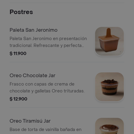
Postres
Paleta San Jeronimo
Paleta San Jeronimo en presentación
tradicional. Refrescante y perfecta
para cualquier momento.
$ 11.900
Oreo Chocolate Jar
Frasco con capas de crema de
chocolate y galletas Oreo trituradas.
$ 12.900
Oreo Tiramisú Jar
Base de torta de vainilla bañada en