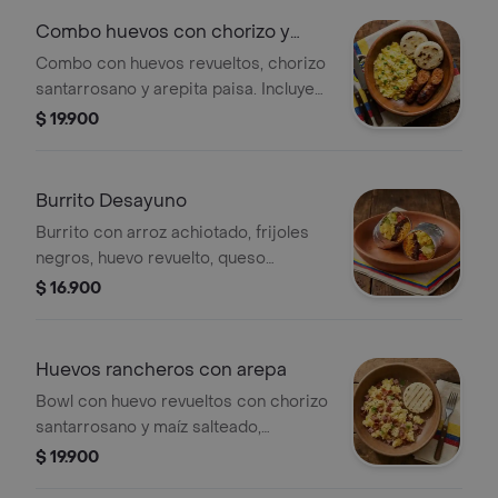
Combo huevos con chorizo y
arepa
Combo con huevos revueltos, chorizo
santarrosano y arepita paisa. Incluye
cebolla y pimientos verdes.
$ 19.900
Burrito Desayuno
Burrito con arroz achiotado, frijoles
negros, huevo revuelto, queso
mozzarella, guacamole, pico de gallo,
$ 16.900
lechuga y salsa verde.
Huevos rancheros con arepa
Bowl con huevo revueltos con chorizo
santarrosano y maíz salteado,
acompañados de arepita paisa.
$ 19.900