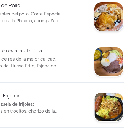
 de Pollo
ntes del pollo: Corte Especial
sado a la Plancha, acompañado
Gajo, Arroz Blanco ó Arroz
nsalada del día.
de res a la plancha
 de res de la mejor calidad,
de: Huevo Frito, Tajada de
tacones, Ensalada, Arroz y
 lo desea, podemos cambiar el
, por el Arroz Especial del día
. Incluye Sopita y Jugo del
 Frijoles
zuela de frijoles:
 en trocitos, chorizo de la
ad, carne en polvo ó carne
 cubitos de plátano maduro,
icitos, ripio de papa. Incluye