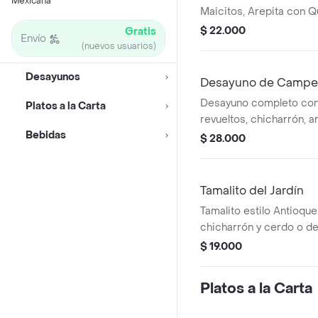
Mexicana
Maicitos, Arepita con Q
respectiva bebida (Los
$ 22.000
Gratis
Envío
llevar aliño y si no lo de
(nuevos usuarios)
agrega)
Desayunos
Desayuno de Campe
Desayuno completo con
Platos a la Carta
revueltos, chicharrón, 
Bebidas
galleta y bebida a elecc
$ 28.000
chocolate.
Tamalito del Jardín
Tamalito estilo Antioqu
chicharrón y cerdo o de 
Acompañado de arepa y
$ 19.000
Platos a la Carta