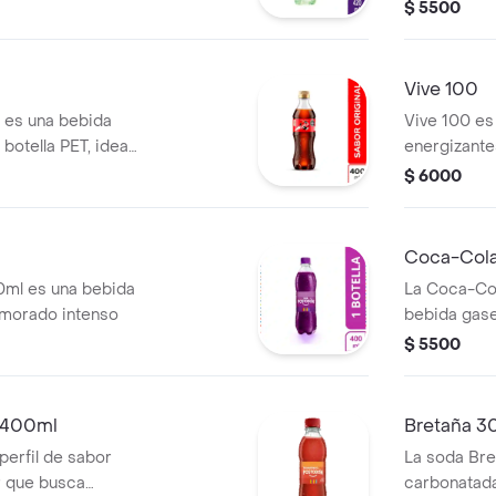
stal de sábila
$ 5500
Vive 100
 es una bebida
Vive 100 es
botella PET, ideal
energizant
y movilidad
$ 6000
l
Coca-Cola
0ml es una bebida
La Coca-Co
 morado intenso
bebida gase
PET, ideal 
$ 5500
movilidad
 400ml
Bretaña 3
erfil de sabor
La soda Bre
r que busca
carbonatad