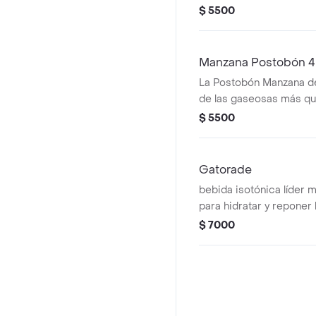
evocar las bebidas trad
$ 5500
con pulpa de tamarindo
Manzana Postobón 
La Postobón Manzana d
de las gaseosas más qu
Colombia
$ 5500
Gatorade
bebida isotónica líder 
para hidratar y reponer 
electrolitos
$ 7000