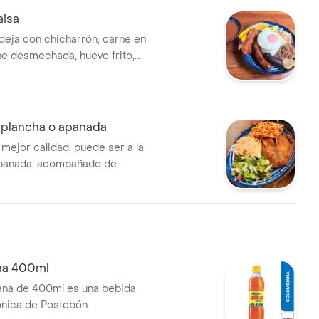
rroz, Ensalada y Jugo del Día.
aisa
deja con chicharrón, carne en
ne desmechada, huevo frito,
illa, frijolitos, arroz,
tajada de maduro. Incluye
gua del día.
la plancha o apanada
a mejor calidad, puede ser a la
apanada, acompañado de:
aduro ó Patacones, Ensalada,
pita. Si lo desea, podemos
rroz blanco, por el Arroz
 día ó Papas Gajo.
na 400ml
ana de 400ml es una bebida
ónica de Postobón