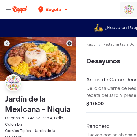
Bogotá
¿Nuevo en Rap
Rappi
Restaurantes a Dom
Desayunos
Arepa de Carne De
Deliciosa Carne de Res,
receta del Jardín, pres
Jardín de la
Arepa de Masa Amarilla
$ 17.500
Mexicana - Niquia
Puede solicitar solita o
Diagonal 51 #43-23 Piso 4, Bello,
Colombia
Ranchero
Comida Típica - Jardín de la
Huevos con salchicha o 