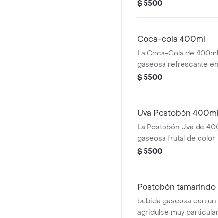
con trozos reales de cri
$ 5500
(Aloe Vera)
Coca-cola 400ml
La Coca-Cola de 400ml
gaseosa refrescante en 
para consumo personal 
$ 5500
Uva Postobón 400m
La Postobón Uva de 40
gaseosa frutal de color
$ 5500
Postobón tamarindo
bebida gaseosa con un p
agridulce muy particula