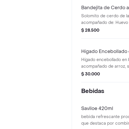
Bandejita de Cerdo a
Solomito de cerdo de la
acompañado de: Huevo F
Maduro ó Patacones, Ens
$ 28.500
Arepita. Si lo desea, p
arroz blanco, por el Arr
ó Papas Gajo. Incluye So
Hígado Encebollado 
Hígado encebollado en 
acompañado de arroz, so
ensalada, huevo frito y 
$ 30.000
Bebidas
Saviloe 420ml
bebida refrescante pro
que destaca por combin