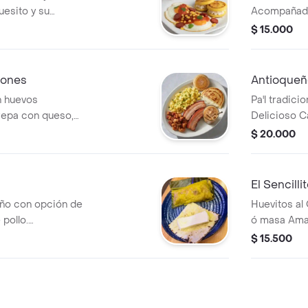
uesito y su
Acompañada 
 huevos pueden
desea, Miel
$ 15.000
sea no se le
ones
Antioqueñ
 huevos
Pa'l tradici
arepa con queso,
Delicioso C
ión: café o
Cuajada, Ga
$ 20.000
Americano ó
Negro o en L
El Sencilli
eño con opción de
Huevitos al
pollo.
ó masa Amar
 queso.
Cuajada. In
$ 15.500
Bebida Fría.