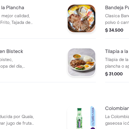
porción de A
 la Plancha
Bandeja P
 mejor calidad,
Clasica Ban
rito, Tajada de
polvo ó car
alada, Arroz y
chorizo, morc
$ 34.500
odemos cambiar el
aguacate y 
oz Especial del día
Juguito en A
pa y Jugo del día.
en Bisteck
Tilapia a 
bistec,
Tilapia de l
pa del día,
plancha o 
tajadita de maduro.
Tajada de M
$ 31.000
Arroz y Are
cambiar el a
Especial del
Colombia
ducida por Quala,
La Colombi
ar jugo de frutas
gaseosa ic