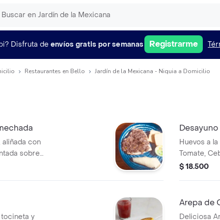
Registrarme
pi?
Disfruta de
envíos gratis por semanas
Tér
icilio
Restaurantes en Bello
Jardín de la Mexicana - Niquia a Domicilio
smechada
Desayuno
 aliñada con
Huevos a la
entada sobre
Tomate, Cebo
 o Masa Blanca.
el nivel de 
$ 18.500
 en combo.
Acompañado 
de Harina, F
Arepa de 
tocineta y
Deliciosa A