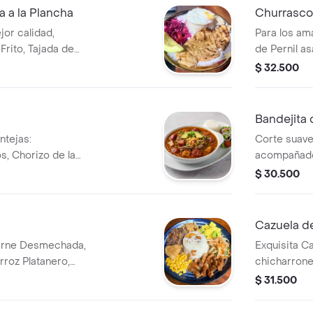
 a la Plancha
Churrasco
or calidad,
Para los ama
rito, Tajada de
de Pernil a
alada, Arroz y
de Papitas 
$ 32.500
odemos cambiar el
Especial y E
oz Especial ó
 y Jugo del día.
Bandejita 
ntejas:
Corte suave
s, Chorizo de la
acompañado 
 Polvo o carne
Maduro ó Pa
$ 30.500
e Plátano Maduro,
Arepita. Si
o de Papa. Incluye
arroz blanco
lada.
ó Papas Gajo
Cazuela de
día.
 Carne Desmechada,
Exquisita Ca
rroz Platanero,
chicharrones
citos, Papas
mejor calid
$ 31.500
jugo del día.
desmechada,
 en el momento.
aguacate, ma