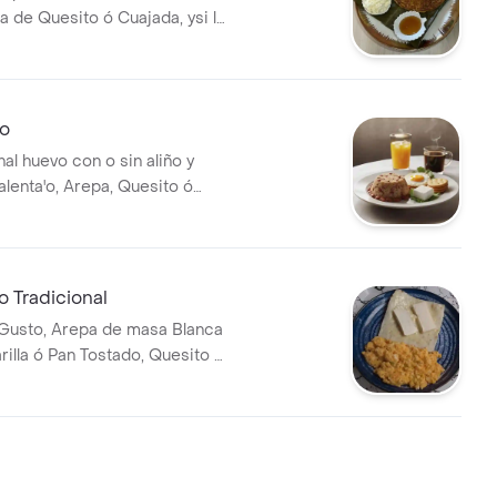
de Quesito ó Cuajada, ysi lo
 Natural de Abeja.
o
onal huevo con o sin aliño y
alenta'o, Arepa, Quesito ó
lletas ó Pan Tostado. Café
 café con leche, Chocolate
eche, Milo Frío ó Caliente.
to Tradicional
 Gusto, Arepa de masa Blanca
illa ó Pan Tostado, Quesito ó
cluye Bebida Caliente ó