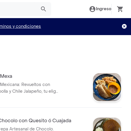
Ingreso
minos y condiciones
 Mexa
 Mexicana: Revueltos con
lla y Chile Jalapeño, tu elige
picante, suave o muy picante.
de Dos tortillas de Maíz ó
rijoles y Quesito.
Chocolo con Quesito ó Cuajada
repa Artesanal de Chocolo.