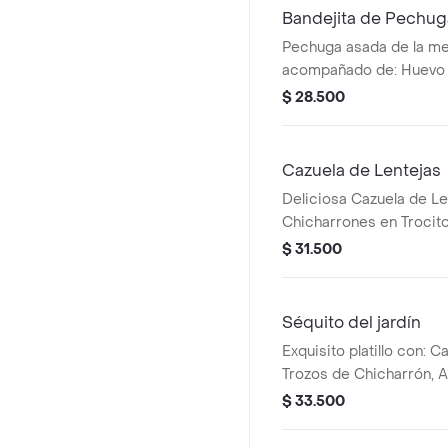
Bandejita de Pechuga
Pechuga asada de la mej
acompañado de: Huevo F
Maduro ó Patacones, Ens
$ 28.500
Arepita. Si lo desea, p
arroz blanco, por el Arr
Papas Gajo. Incluye Sopa
Cazuela de Lentejas
Deliciosa Cazuela de Le
Chicharrones en Trocito
mejor calidad, Carne en
$ 31.500
Desmechada, Cubitos d
Aguacate, Malditos, Ripi
porción de Arroz y Ensa
Séquito del jardín
Exquisito platillo con:
Trozos de Chicharrón, A
Ensalada, Aguacate, Mai
$ 33.500
Fritas y Arepita. Incluye 
Fresco, preparado todo