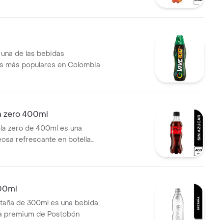
 una de las bebidas
es más populares en Colombia
 zero 400ml
la zero de 400ml es una
osa refrescante en botella
para consumo personal y
00ml
taña de 300ml es una bebida
a premium de Postobón