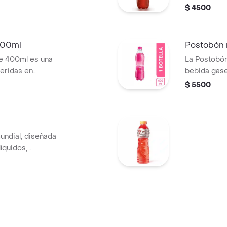
icionales hechas
$ 4500
400ml
Postobón 
e 400ml es una
La Postobón
eridas en
bebida gase
vibrante
$ 5500
mundial, diseñada
líquidos,