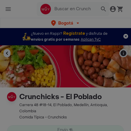
Bogotá
Regístrate
¿Nuevo en Rappi?
y disfruta de
envíos gratis por semanas
Aplican TyC
Crunchicks - El Poblado
Carrera 48 #18-14, El Poblado, Medellín, Antioquia,
Colombia
Comida Típica - Crunchicks
Envío