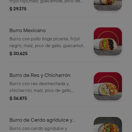
frijol rojo,maíz, guacamole, pico de
gallo y arroz blanco en tortilla de
$ 29.375
harina de trigo * Acompañado de la
salsa que elijas. La bebida tiene un
costo adicional.
Burro Mexicano
Burro con pollo tinga picante, frijol
negro, maíz, pico de gallo, guacamole
y arroz blanco en tortilla de harina de
$ 30.625
trigo.
Burro de Res y Chicharrón
Burro con res desmechada y
chicharrón, maíz, pico de gallo,
guacamole y arroz blanco en tortilla
$ 36.875
de harina de trigo *La bebida tiene un
costo adicional.
Burro de Cerdo agridulce y
Chicharrón
Burro con cerdo agridulce y