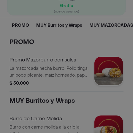
Gratis
(nuevos usuarios)
PROMO
MUY Burritos y Wraps
MUY MAZORCADA
PROMO
Promo Mazorburro con salsa
La mazorcada hecha burro. Pollo tinga
un poco picante, maíz horneado, papa
fosforito, queso mozzarella y salsa
$ 50.000
MUY en tortilla de harina de trigo.
Acompañado de salsa a elección.
MUY Burritos y Wraps
Burro de Carne Molida
Burro con carne molida a la criolla,