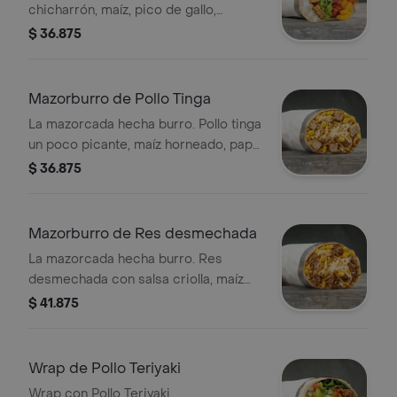
chicharrón, maíz, pico de gallo,
guacamole y arroz blanco en tortilla
$ 36.875
de harina de trigo * Acompañado de
la salsa que elijas.
Mazorburro de Pollo Tinga
La mazorcada hecha burro. Pollo tinga
un poco picante, maíz horneado, papa
fosforito, queso mozzarella y salsa
$ 36.875
MUY en tortilla de harina de trigo. *
Acompañado de la salsa que elijas.
Mazorburro de Res desmechada
La mazorcada hecha burro. Res
desmechada con salsa criolla, maíz
horneado, papa fosforito, queso
$ 41.875
mozzarella y salsa MUY en tortilla de
harina de trigo. * Acompañado de la
salsa que elijas.
Wrap de Pollo Teriyaki
Wrap con Pollo Teriyaki,