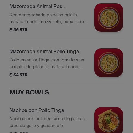
Mazorcada Animal Res
Desmechada
Res desmechada en salsa criolla,
maíz salteado, mozzarella, papa ripio y
salsa MUY.
$ 36.875
Mazorcada Animal Pollo Tinga
Pollo en salsa Tinga: con tomate y un
poquito de picante, maíz salteado,
mozzarella, papa ripio y salsa MUY.
$ 34.375
MUY BOWLS
Nachos con Pollo Tinga
Nachos con pollo en salsa tinga, maíz,
pico de gallo y guacamole.