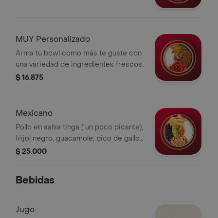
MUY Personalizado
Arma tu bowl como más te guste con
una variedad de ingredientes frescos.
$ 16.875
Mexicano
Pollo en salsa tinga ( un poco picante),
frijol negro, guacamole, pico de gallo,
nachos y arroz blanco. *La bebida
$ 25.000
tiene un costo adicional.
Bebidas
Jugo