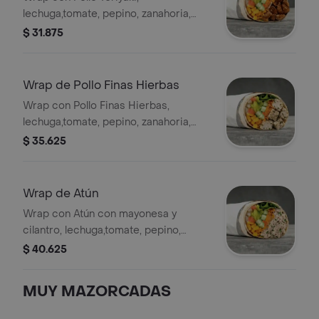
lechuga,tomate, pepino, zanahoria,
pico de gallo, maíz y guacamole en
$ 31.875
tortilla de harina de trigo. *
Acompañado de la salsa que elijas.
Wrap de Pollo Finas Hierbas
Wrap con Pollo Finas Hierbas,
lechuga,tomate, pepino, zanahoria,
pico de gallo, maíz y guacamole en
$ 35.625
tortilla de harina de trigo. *
Acompañado de la salsa que elijas.
Wrap de Atún
Wrap con Atún con mayonesa y
cilantro, lechuga,tomate, pepino,
zanahoria, pico de gallo, maíz y
$ 40.625
guacamole en tortilla de harina de
trigo. * Acompañado de la salsa que
MUY MAZORCADAS
elijas.