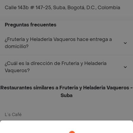
Calle 143b # 147-25, Suba, Bogotá, D.C., Colombia
Preguntas frecuentes
¿Fruteria y Heladeria Vaqueros hace entrega a
domicilio?
¿Cuál es la dirección de Fruteria y Heladeria
Vaqueros?
Restaurantes similares a Fruteria y Heladeria Vaqueros -
Suba
L´s Café
Philippe