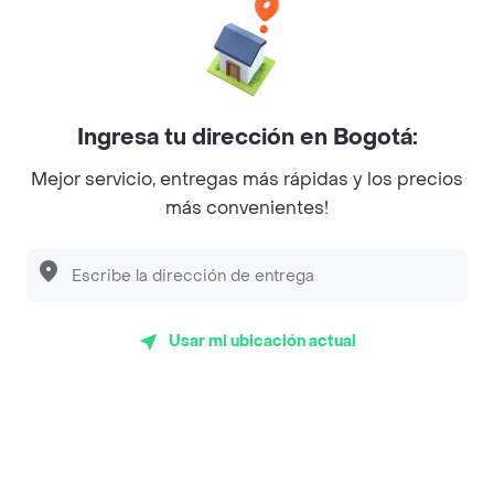
Baskin Robbins
La Cesta
Mercari - Postres
Ingresa tu dirección en Bogotá:
Myriam Camhi Co
Mejor servicio, entregas más rápidas y los precios
Magnifique
más convenientes!
Empanaditas de Pipian - Empanadas
Desayunadero de la 42
Luisa Postres
Usar mi ubicación actual
Sopitas y Frijoladas
Subway