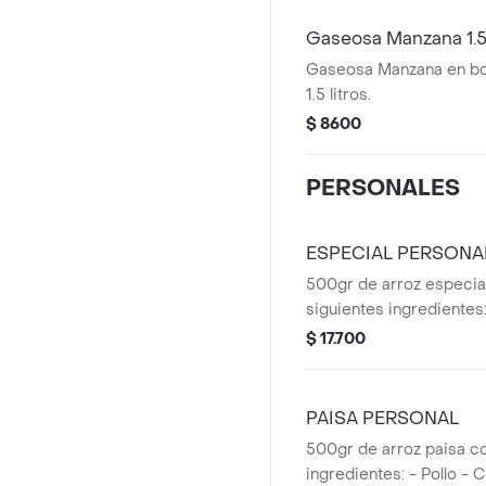
Gaseosa Manzana 1.5
Gaseosa Manzana en bot
1.5 litros.
$ 8600
PERSONALES
ESPECIAL PERSONA
500gr de arroz especial
siguientes ingredientes:
Camarón - Maíz - Raíz ch
$ 17.700
Pimentón - Zanahoria - 
PAISA PERSONAL
500gr de arroz paisa co
ingredientes: - Pollo - 