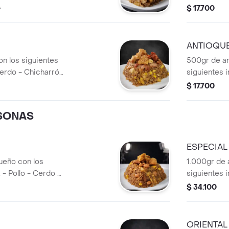
rrón
Maíz - Chori
0
$ 17.700
ANTIOQU
n los siguientes
500gr de ar
Cerdo - Chicharrón
siguientes i
o - Costilla
Chicharrón -
$ 17.700
antioqueño.
SONAS
ESPECIAL
ueño con los
1.000gr de 
 - Pollo - Cerdo -
siguientes i
íz - Frijol
Camarón - Ma
$ 34.100
Pimentón - 
ORIENTAL