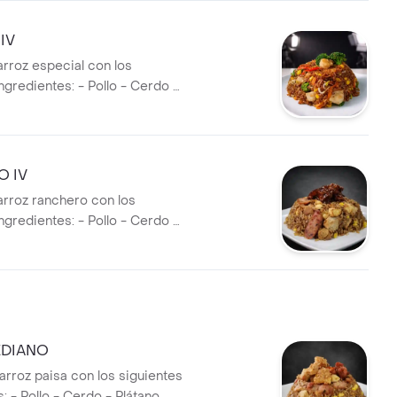
IV
arroz especial con los
ngredientes: - Pollo - Cerdo -
íz - Raíz china - Brócoli -
Zanahoria - Apio.
 IV
arroz ranchero con los
ngredientes: - Pollo - Cerdo -
zo - Costilla.
EDIANO
arroz paisa con los siguientes
: - Pollo - Cerdo - Plátano