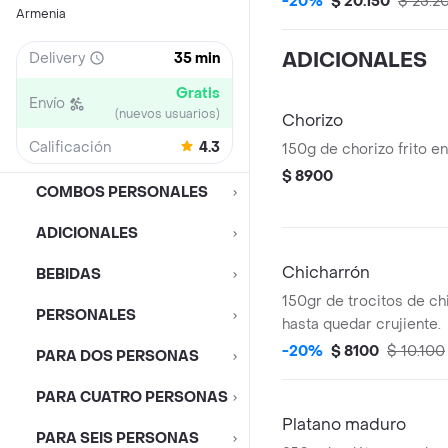
-20%
$ 20.150
$ 25.2
Armenia
ADICIONALES
Delivery
35 min
Gratis
Envío
(nuevos usuarios)
Chorizo
Calificación
4.3
150g de chorizo frito en
$ 8900
COMBOS PERSONALES
ADICIONALES
Chicharrón
BEBIDAS
150gr de trocitos de chi
PERSONALES
hasta quedar crujiente.
-20%
$ 8100
$ 10.100
PARA DOS PERSONAS
PARA CUATRO PERSONAS
Platano maduro
PARA SEIS PERSONAS