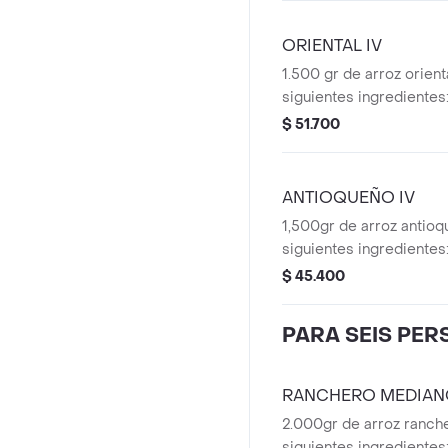
ORIENTAL IV
1.500 gr de arroz orient
siguientes ingredientes:
Chicharrón - Plátano - M
$ 51.700
Camarón.
ANTIOQUEÑO IV
1,500gr de arroz antioq
siguientes ingredientes:
Chicharrón - Plátano - Ma
$ 45.400
antioqueño.
PARA SEIS PE
RANCHERO MEDIAN
2.000gr de arroz ranch
siguientes ingredientes: