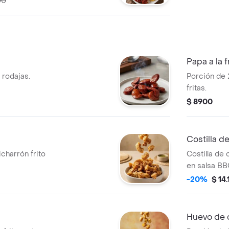
00
Papa a la 
 rodajas.
Porción de 
fritas.
$ 8900
Costilla d
charrón frito
Costilla de
en salsa BB
-20%
$ 14
Huevo de 