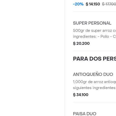
maduro - Maíz - Chicha
-20%
$ 14.150
$ 17.70
SUPER PERSONAL
500gr de super arroz co
ingredientes: - Pollo - 
- Plátano - Maíz - Choriz
$ 20.200
PARA DOS PER
ANTIOQUEÑO DUO
1,000gr de arroz antioq
siguientes ingredientes:
Chicharrón - Plátano - Ma
$ 34.100
antioqueño.
PAISA DUO