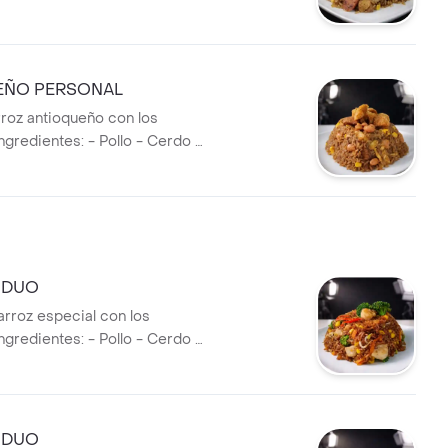
zo - Costilla.
EÑO PERSONAL
roz antioqueño con los
ngredientes: - Pollo - Cerdo -
 Plátano - Maíz - Frijol
 DUO
arroz especial con los
ngredientes: - Pollo - Cerdo -
íz - Raíz china - Brócoli -
Zanahoria - Apio.
 DUO