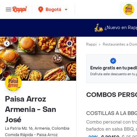
Bogotá
¿Nuevo en Rap
Rappi
Restaurantes a Dom
Envío gratis en tu ped
Disfruta este descuento en tu 
en minutos.
COMBOS PERS
Paisa Arroz
Armenia - San
COSTILLAS A LA B
José
Combo personal con troc
La Patria Mz. 16, Armenia, Colombia
bañados en salsa BBQ,
Comida Rápida - Paisa Arroz
papas a la francesa y ar