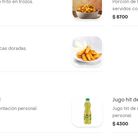
frito en trozos.
Porción de 
servidos co
hierbas fre
$ 8700
cas doradas.
l
Jugo hit 
entación personal.
Jugo hit de
personal.
$ 4300