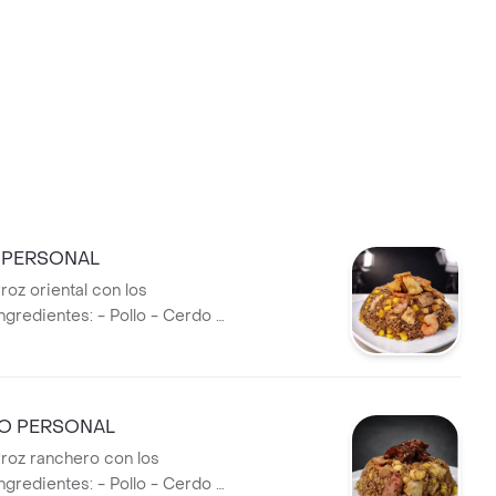
 PERSONAL
roz oriental con los
ngredientes: - Pollo - Cerdo -
 Plátano - Maíz - Raíz china -
O PERSONAL
roz ranchero con los
ngredientes: - Pollo - Cerdo -