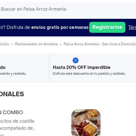
Registrarme
pi?
Disfruta de
envíos gratis por semanas
Tér
icilio
Restaurantes en Armenia
Paisa Arroz Armenia - San José a Domicili
ido
Hasta 20% OFF imperdible
pedido y recíbelo
Disfruta este descuento en tu pedido y recíbelo
en minutos.
ONALES
BQ COMBO
itos de costilla
 acompañado de
roz paisa.