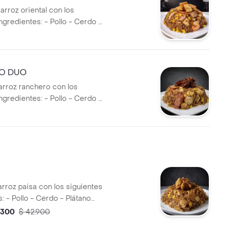
arroz oriental con los
ngredientes: - Pollo - Cerdo -
 Plátano - Maíz - Raíz china -
O DUO
arroz ranchero con los
ngredientes: - Pollo - Cerdo -
zo - Costilla.
arroz paisa con los siguientes
: - Pollo - Cerdo - Plátano
íz - Chicharrón
.300
$ 42.900