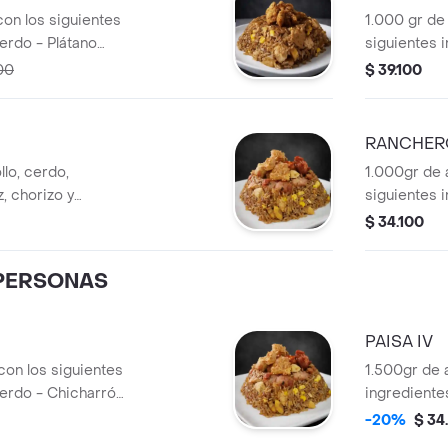
con los siguientes
1.000 gr de 
Cerdo - Plátano
siguientes i
rrón
Chicharrón -
00
$ 39.100
Camarón.
RANCHER
lo, cerdo,
1.000gr de 
z, chorizo y
siguientes i
Maíz - Chori
$ 34.100
PERSONAS
PAISA IV
con los siguientes
1.500gr de 
Cerdo - Chicharrón
ingredientes
o - Costilla
maduro - Ma
-20%
$ 34