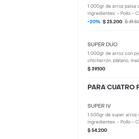
1.000gr de arroz paisa 
ingredientes: - Pollo - 
maduro - Maíz - Chicha
-20%
$ 25.200
$ 31.5
SUPER DUO
1.000gr de arroz con pol
chicharrón, plátano, maí
costilla.
$ 39.100
PARA CUATRO 
SUPER IV
1.500gr de super arroz 
ingredientes: - Pollo - 
- Plátano - Maíz - Choriz
$ 54.200