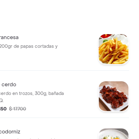
francesa
200gr de papas cortadas y
e cerdo
 cerdo en trozos, 300g, bañada
Q.
.150
$ 17.700
codorniz