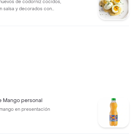
huevos de codorniz cocidos,
n salsa y decorados con
scas.
de Mango personal
 mango en presentación