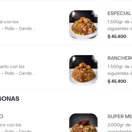
ESPECIAL 
al con los
1.500gr de 
 - Pollo - Cerdo -
siguientes i
aíz - Raíz china -
Camarón - Ma
$ 45.400
Pimentón - 
RANCHERO
ueño con los
1.500gr de 
 - Pollo - Cerdo -
siguientes i
íz - Frijol
Maíz - Chori
$ 45.400
RSONAS
O
SUPER M
ero con los
2.000gr de 
 - Pollo - Cerdo -
ingredientes