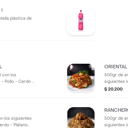
 l
ella plástica de
L
ORIENTAL
 con los
500gr de ar
 - Pollo - Cerdo -
siguientes i
ina - Brócoli -
Chicharrón -
$ 20.200
Apio.
Camarón.
RANCHER
n los siguientes
500gr de ar
Cerdo - Plátano
siguientes i