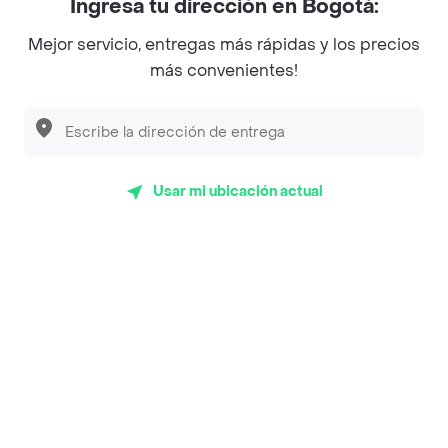
Ingresa tu dirección en Bogotá:
Magnifique
Mejor servicio, entregas más rápidas y los precios
Empanaditas de Pipian - Empanadas
más convenientes!
Desayunadero de la 42
Luisa Postres
Sopitas y Frijoladas
Usar mi ubicación actual
Subway
Top Marcas y Cadenas de Restaurantes
Encuéntranos en estos países