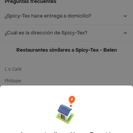
Preguntas frecuentes
¿Spicy-Tex hace entrega a domicilio?
¿Cuál es la dirección de Spicy-Tex?
Restaurantes similares a Spicy-Tex - Belen
L´s Café
Philippe
Baskin Robbins
La Cesta
Mercari - Postres
Myriam Camhi Co