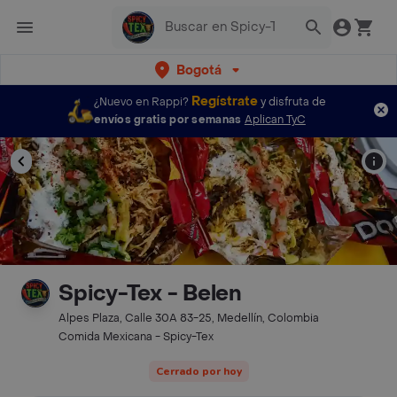
Bogotá
Regístrate
¿Nuevo en Rappi?
y disfruta de
envíos gratis por semanas
Aplican TyC
Spicy-Tex - Belen
Alpes Plaza, Calle 30A 83-25, Medellín, Colombia
Comida Mexicana - Spicy-Tex
Cerrado por hoy