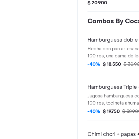
apanado, una cama de l
$ 20.900
cebolla caramelizada, t
queso mozzarella, chedd
Combos By Coca
casa, acompañado de pa
y mr tea.
Hamburguesa doble +
Hecha con pan artesana
100 res, una cama de le
cebolla caramelizada, t
-40%
$ 18.550
$ 30.9
queso mozzarella, chedd
casa, acompañado de pa
y coca cola.
Hamburguesa Triple 
Jugosa hamburguesa con
100 res, tocineta ahum
mozzarella, salsa de qu
-40%
$ 19.750
$ 32.90
jack daniel's , sobre un
tomates, cebolla, en un 
acompañada de papas a 
Chimi chori + papas 
coca-cola.