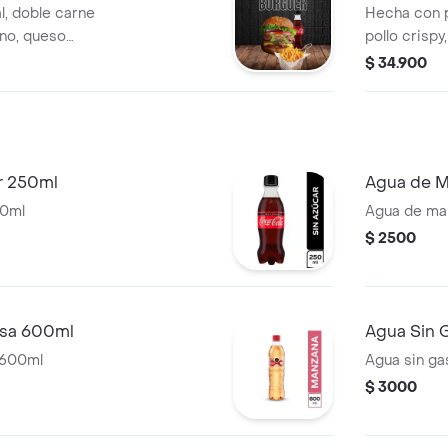
l, doble carne
Hecha con p
ino, queso
pollo crispy
te, cebolla, salsa
tomate, ceb
$ 34.900
 artesanal
ahumada, qu
la francesa y
salsas de l
a la frances
r 250ml
Agua de M
50ml
Agua de ma
$ 2500
isa 600ml
Agua Sin 
 600ml
Agua sin g
$ 3000