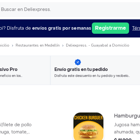
Registrarme
pi?
Disfruta de
envíos gratis por semanas
Tér
icilio
Restaurantes en Medellín
Deliexpress. - Guayabal a Domicilio
sivo Pro
Envío gratis en tu pedido
neficio en los
Disfruta este descuento en tu pedido y recíbelo
.
en minutos.
Hamburgu
filete de pollo
Jugosa hamb
huga, tomate,
ahumada, qu
ocineta ahumada,
cheddar, q