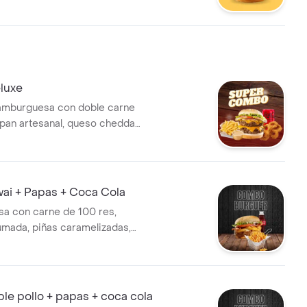
olla caramelizada, tocineta
eso mozzarella, cheddar y
 casa.
luxe
hamburguesa con doble carne
 pan artesanal, queso cheddar,
tomate, lechuga y cebolla
a, papas a la francesa, aros
6, salsa de la casa y coca
ai + Papas + Coca Cola
a con carne de 100 res,
umada, piñas caramelizadas,
ella, tomate, lechuga,
olla grille, salsa de queso
lsa bbq, acompañada de
francesa y tea helado de
le pollo + papas + coca cola