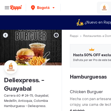
Bogotá
¿Nuevo en Rap
Rappi
Restaurantes a Dom
Hasta 50% OFF exclu
Disfruta por ser Pro de este be
restaurantes y tiendas más top
Hamburguesas
Deliexpress. -
Guayabal
Chicken Burguer
Carrera 60 # 24-75, Guayabal,
Hecha con pan artesanal,
Medellín, Antioquia, Colombia
crispy, una cama de lec
Hamburguesa - Deliexpress.
cebolla caramelizada, t