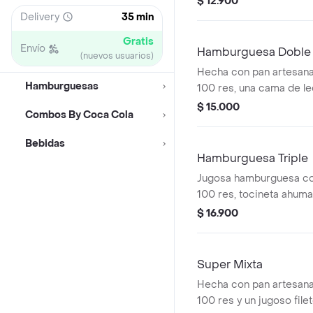
$ 12.900
queso mozzarella, chedd
Delivery
35 min
casa.
Gratis
Envío
Hamburguesa Doble
(nuevos usuarios)
Hecha con pan artesana
Hamburguesas
100 res, una cama de le
cebolla caramelizada, t
$ 15.000
Combos By Coca Cola
queso mozzarella, chedd
casa
Bebidas
Hamburguesa Triple
Jugosa hamburguesa con
100 res, tocineta ahum
mozzarella, salsa de qu
$ 16.900
jack daniel's , sobre un
tomates, cebolla, en un 
Super Mixta
Hecha con pan artesana
100 res y un jugoso fil