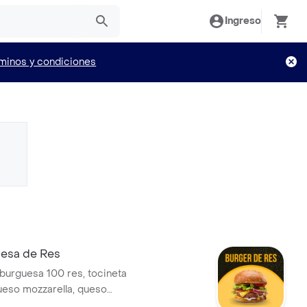
Ingreso
minos y condiciones
esa de Res
urguesa 100 res, tocineta
eso mozzarella, queso
ueso parmesano, sobre una