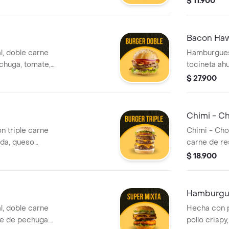
$ 11.900
ar y salsas de la
cama de le
Bacon Haw
l, doble carne
Hamburgues
chuga, tomate,
tocineta ah
ocineta ahumada,
queso mozar
$ 27.900
ar y salsas de la
lechuga, ceb
cheddar, sa
Chimi - Ch
 triple carne
Chimi - Cho
ada, queso
carne de re
eso cheddar, bbq
mozzarella, 
$ 18.900
a cama de lechuga,
de la casa y
rico pan artesanal
Hamburgue
l, doble carne
Hecha con p
ete de pechuga
pollo crispy