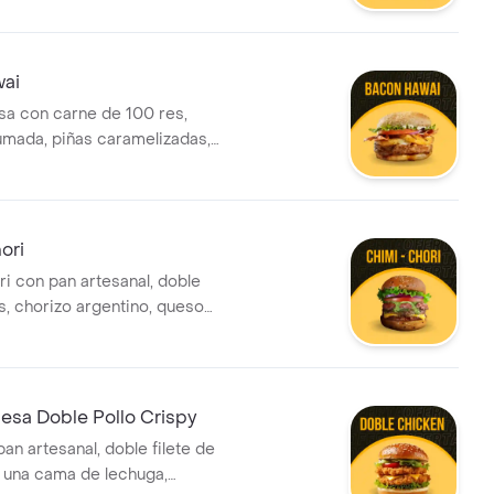
chuga.
ai
a con carne de 100 res,
umada, piñas caramelizadas,
ella, tomate, lechuga,
olla grille, salsa de queso
lsa bbq.
ori
ri con pan artesanal, doble
s, chorizo argentino, queso
lechuga, tomate, cebolla, salsa
 chimichurri artesanal.
sa Doble Pollo Crispy
an artesanal, doble filete de
, una cama de lechuga,