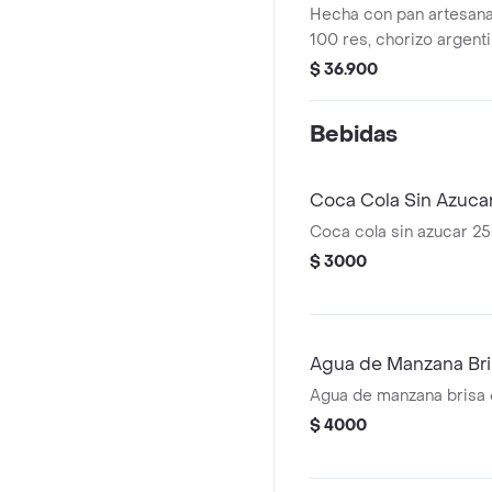
Hecha con pan artesana
100 res, chorizo argent
mozarella, lechuga, toma
$ 36.900
de la casa y chimichurri
acompañada de papas a 
Bebidas
coca cola
Coca Cola Sin Azuca
Coca cola sin azucar 2
$ 3000
Agua de Manzana Br
Agua de manzana brisa
$ 4000