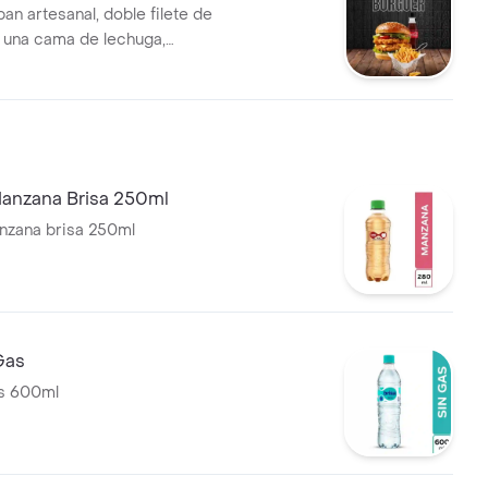
an artesanal, doble filete de
, una cama de lechuga,
olla caramelizada, tocineta
eso mozzarella, cheddar y
a casa, acompañado de papas
a y coca cola.
anzana Brisa 250ml
nzana brisa 250ml
Gas
as 600ml