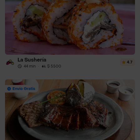
La Sushería
4.7
44 min
·
$ 5500
Envío Gratis