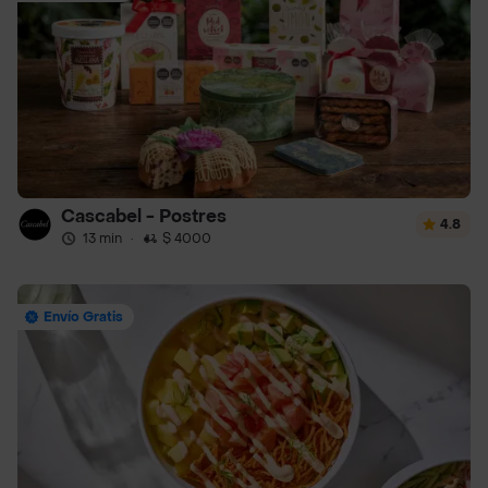
Cascabel - Postres
4.8
13 min
·
$ 4000
Envío Gratis