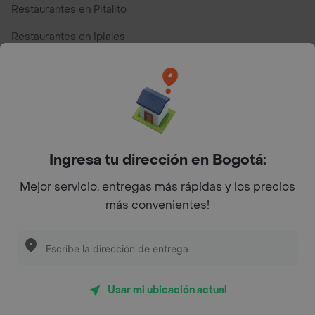
Restaurantes en Pitalito
Restaurantes en Ipiales
Restaurantes en San Andres
Restaurantes cerca de mi para pedir Comida a Domicilio -
Top Marcas y Cadenas de Restaurantes
Ingresa tu dirección en Bogotá:
Encuéntranos en estos países
Mejor servicio, entregas más rápidas y los precios
más convenientes!
App Store
Google play
AppGallery
Usar mi ubicación actual