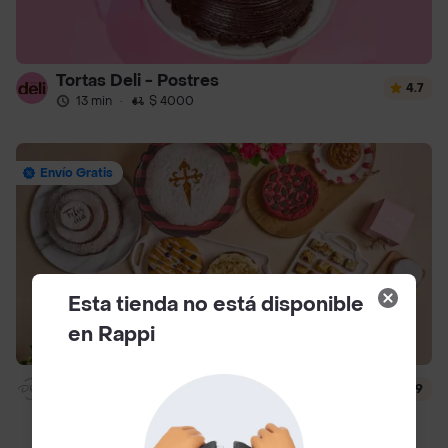
Tortas Deli - Postres
4.7
13 min
·
$ 4000
Envío Gratis
Esta tienda no está disponible
en Rappi
Dlili By Liliana Arango
4.9
15 min
·
$ 4500