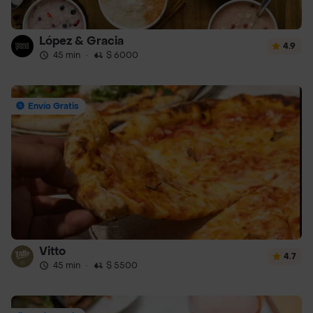
López & Gracia
4.9
45 min
·
$ 6000
Envío Gratis
Vitto
4.7
45 min
·
$ 5500