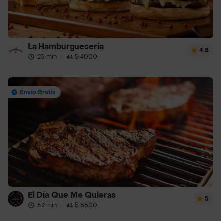
La Hamburgueseria
4.8
25 min
·
$ 4000
Envío Gratis
El Día Que Me Quieras
5
52 min
·
$ 5500