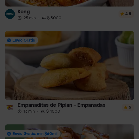
Kong
4.5
25 min
·
$ 5000
Envío Gratis
Empanaditas de Pipian - Empanadas
5
13 min
·
$ 4000
Envío Gratis: mín $60mil