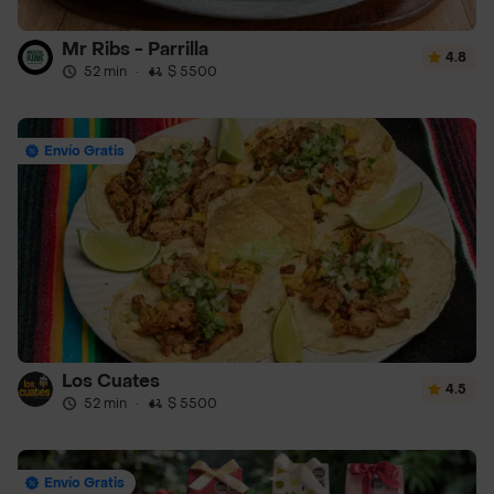
Mr Ribs - Parrilla
4.8
52 min
·
$ 5500
Envío Gratis
Los Cuates
4.5
52 min
·
$ 5500
Envío Gratis