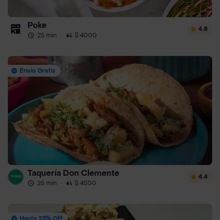
Poke
4.8
25 min
·
$ 4000
Envío Gratis
Taquería Don Clemente
4.4
25 min
·
$ 4500
Hasta 23% Off