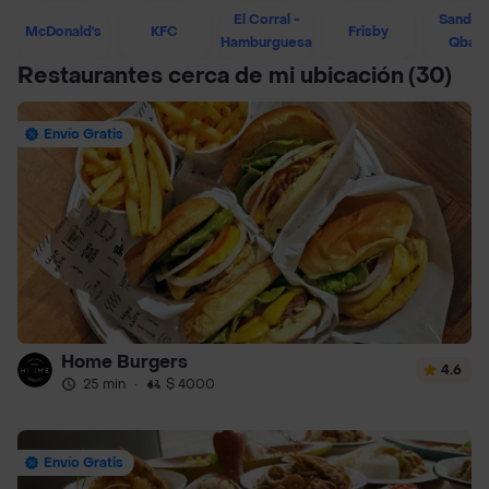
El Corral -
Sandwi
McDonald's
KFC
Frisby
Hamburguesa
Qban
Restaurantes cerca de mi ubicación
(30)
Envío Gratis
Home Burgers
4.6
25 min
·
$ 4000
Envío Gratis