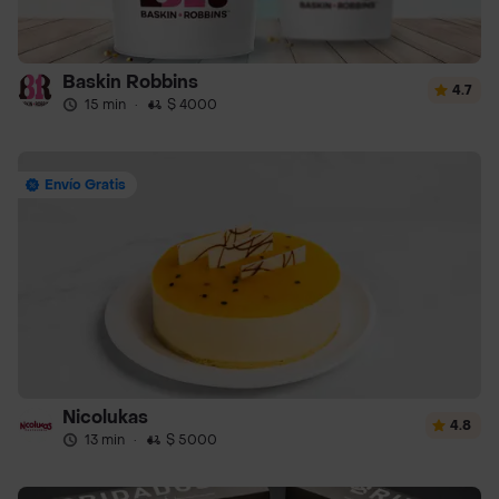
Baskin Robbins
4.7
15 min
·
$ 4000
Envío Gratis
Nicolukas
4.8
13 min
·
$ 5000