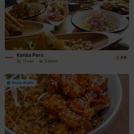
Kanka Perú
4.8
13 min
·
$ 4000
Envío Gratis