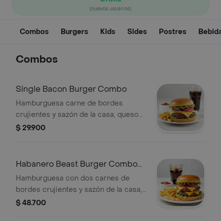
(nuevos usuarios)
Combos
Burgers
Kids
Sides
Postres
Bebid
Combos
Single Bacon Burger Combo
Hamburguesa carne de bordes
crujientes y sazón de la casa, queso
americano, bacon y vegetales
$ 29.900
(tomate, lechuga y cebolla), sobre pan
brioche tostado + papas + bebida a
elección.
Habanero Beast Burger Combo
(Picante)
Hamburguesa con dos carnes de
bordes crujientes y sazón de la casa,
queso americano, Salsa Habanero
$ 48.700
(Picante) y vegetales (tomate, lechuga