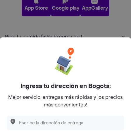
App Store
Google play
AppGallery
Pide tu comida favorita cerca de ti
Categorías
Únete a Rappi
Ingresa tu dirección en Bogotá:
Sobre Rappi
Mejor servicio, entregas más rápidas y los precios
más convenientes!
Facebook
Twitter
Instagram
©
2026
Rappi Inc. All rights reserved.