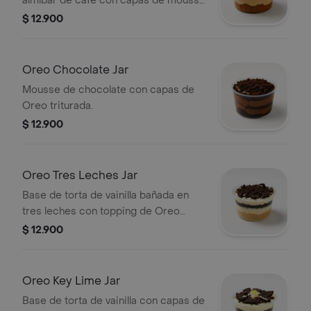
almíbar de café con capas de mousse
de tiramisú y Oreo.
$ 12.900
Oreo Chocolate Jar
Mousse de chocolate con capas de
Oreo triturada.
$ 12.900
Oreo Tres Leches Jar
Base de torta de vainilla bañada en
tres leches con topping de Oreo
triturada.
$ 12.900
Oreo Key Lime Jar
Base de torta de vainilla con capas de