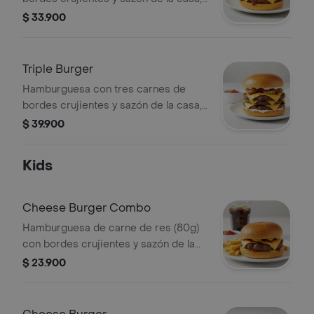
queso americano, Salsa BBQ, cebolla
$ 33.900
asada y tocino sobre pan brioche
tostado.
Triple Burger
Hamburguesa con tres carnes de
bordes crujientes y sazón de la casa,
queso americano, cebolla asada,
$ 39.900
pepinillos, mayonesa, ketchup y
mostaza brown sobre pan brioche
Kids
tostado.
Cheese Burger Combo
Hamburguesa de carne de res (80g)
con bordes crujientes y sazón de la
casa ketchup, mayonesa y queso
$ 23.900
americano sobre pan brioche tostado
+ papas + bebida a elección.