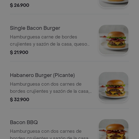
queso americano, bacon y vegetales
$ 26.900
(tomate, lechuga y cebolla), sobre pan
brioche tostado.
Single Bacon Burger
Hamburguesa carne de bordes
crujientes y sazón de la casa, queso
americano, bacon y vegetales
$ 21.900
(tomate, lechuga y cebolla), sobre pan
brioche tostado.
Habanero Burger (Picante)
Hamburguesa con dos carnes de
bordes crujientes y sazón de la casa,
queso americano, Salsa Habanero
$ 32.900
(Picante) y vegetales (tomate, lechuga
y cebolla), sobre pan brioche tostado.
Bacon BBQ
Hamburguesa con dos carnes de
bordes crujientes y sazón de la casa,