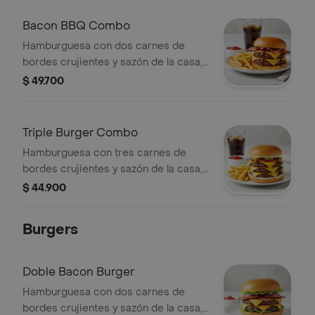
y cebolla), sobre pan brioche tostado
+ papas + bebida a elección.
Bacon BBQ Combo
Hamburguesa con dos carnes de
bordes crujientes y sazón de la casa,
queso americano, Salsa BBQ, cebolla
$ 49.700
asada y tocino sobre pan brioche
tostado + papas + bebida a elección.
Triple Burger Combo
Hamburguesa con tres carnes de
bordes crujientes y sazón de la casa,
queso americano, cebolla asada,
$ 44.900
pepinillos, mayonesa, ketchup y
mostaza brown sobre pan brioche
Burgers
tostado + papas + bebida a elección.
Doble Bacon Burger
Hamburguesa con dos carnes de
bordes crujientes y sazón de la casa,