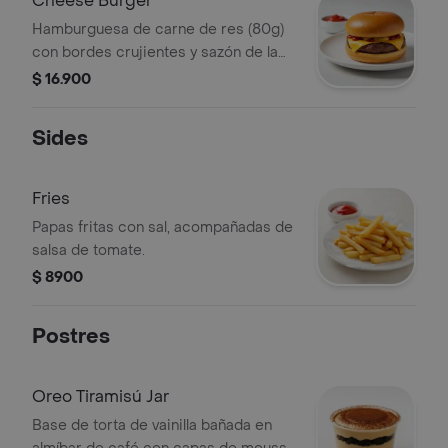
Cheese Burger
Hamburguesa de carne de res (80g)
con bordes crujientes y sazón de la
casa ketchup, mayonesa y queso
$ 16.900
americano sobre pan brioche
tostado.
Sides
Fries
Papas fritas con sal, acompañadas de
salsa de tomate.
$ 8900
Postres
Oreo Tiramisú Jar
Base de torta de vainilla bañada en