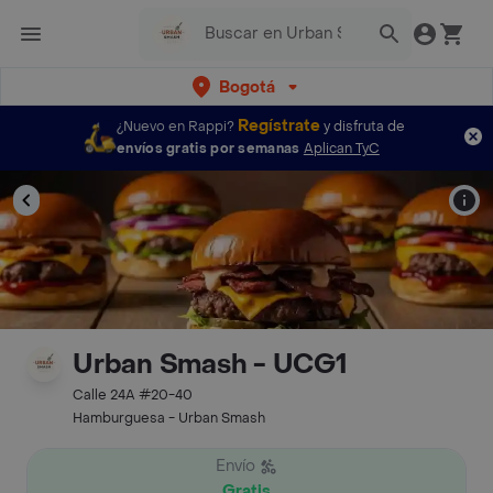
Bogotá
Regístrate
¿Nuevo en Rappi?
y disfruta de
envíos gratis por semanas
Aplican TyC
Urban Smash - UCG1
Calle 24A #20-40
Hamburguesa - Urban Smash
Envío
Gratis