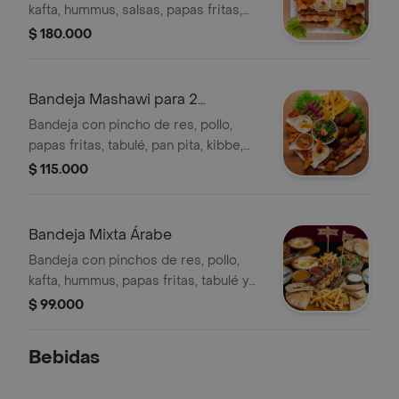
kafta, hummus, salsas, papas fritas,
tabulé, pan pita, kibbe, falafel y
$ 180.000
tabaquitos.
Bandeja Mashawi para 2
Personas
Bandeja con pincho de res, pollo,
papas fritas, tabulé, pan pita, kibbe,
falafel y salsas.
$ 115.000
Bandeja Mixta Árabe
Bandeja con pinchos de res, pollo,
kafta, hummus, papas fritas, tabulé y
pan pita.
$ 99.000
Bebidas