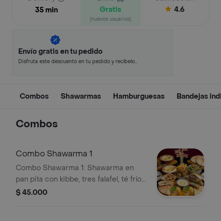
Gratis
4.6
35 min
(nuevos usuarios)
Envío gratis en tu pedido
Disfruta este descuento en tu pedido y recíbelo
en minutos.
Combos
Shawarmas
Hamburguesas
Bandejas ind
Combos
Combo Shawarma 1
Combo Shawarma 1: Shawarma en
pan pita con kibbe, tres falafel, té frío
y proteína a elegir.
$ 45.000