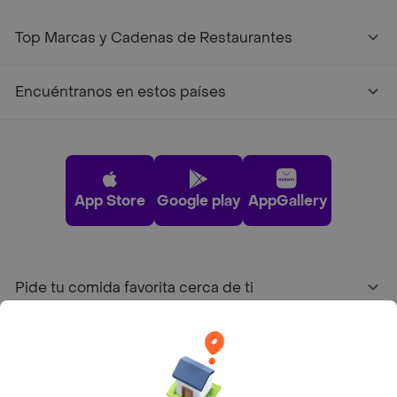
Top Marcas y Cadenas de Restaurantes
Encuéntranos en estos países
App Store
Google play
AppGallery
Pide tu comida favorita cerca de ti
Categorías
Únete a Rappi