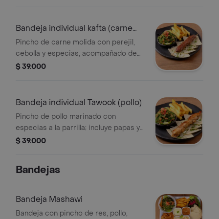
Bandeja individual kafta (carne
molida)
Pincho de carne molida con perejil,
cebolla y especias, acompañado de
papas fritas y ensalada tabule.
$ 39.000
Bandeja individual Tawook (pollo)
Pincho de pollo marinado con
especias a la parrilla; incluye papas y
ensalada tabulé.
$ 39.000
Bandejas
Bandeja Mashawi
Bandeja con pincho de res, pollo,