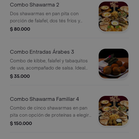
Combo Shawarma 2
Dos shawarmas en pan pita con
porción de falafel, dos tés fríos y
proteínas a elegir.
$ 80.000
Combo Entradas Árabes 3
Combo de kibbe, falafel y tabaquitos
de uva, acompañado de salsa. Ideal
para compartir.
$ 35.000
Combo Shawarma Familiar 4
Combo de cinco shawarmas en pan
pita con opción de proteínas a elegir,
acompañado de falafel. Ideal para
$ 150.000
compartir.