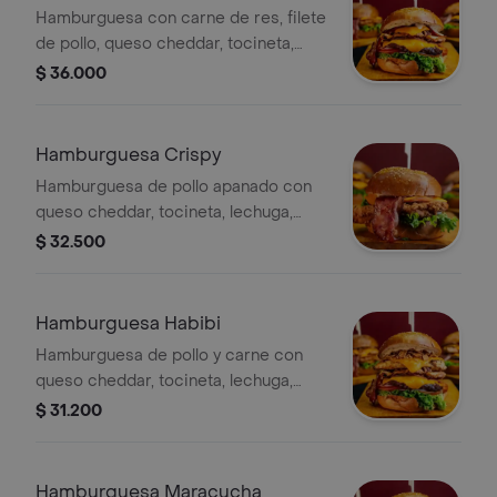
Hamburguesa con carne de res, filete
de pollo, queso cheddar, tocineta,
lechuga y tomate. Incluye papas fritas
$ 36.000
y combo a elegir.
Hamburguesa Crispy
Hamburguesa de pollo apanado con
queso cheddar, tocineta, lechuga,
tomate, papas fritas y combo a elegir.
$ 32.500
Hamburguesa Habibi
Hamburguesa de pollo y carne con
queso cheddar, tocineta, lechuga,
tomate, ripio de pan árabe y combo a
$ 31.200
elegir.
Hamburguesa Maracucha