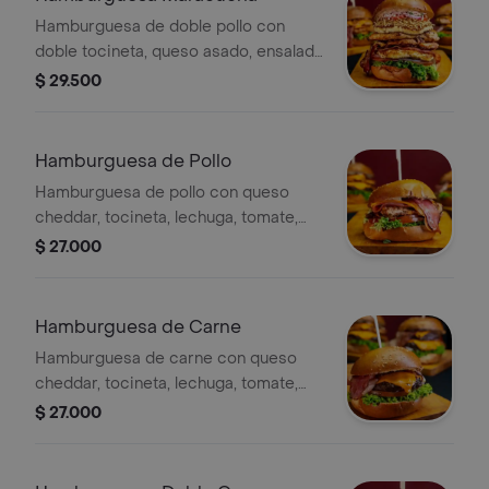
Hamburguesa de doble pollo con
doble tocineta, queso asado, ensalada
de repollo, papas ripio y combo a
$ 29.500
elegir.
Hamburguesa de Pollo
Hamburguesa de pollo con queso
cheddar, tocineta, lechuga, tomate,
papas fritas y combo a elegir.
$ 27.000
Hamburguesa de Carne
Hamburguesa de carne con queso
cheddar, tocineta, lechuga, tomate,
cebolla, papas fritas y combo a elegir.
$ 27.000