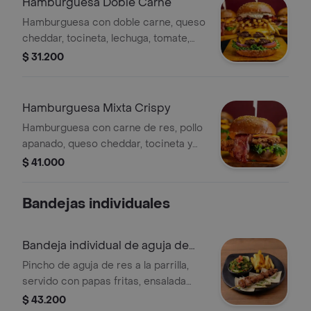
Hamburguesa Doble Carne
Hamburguesa con doble carne, queso
cheddar, tocineta, lechuga, tomate,
cebolla, papas fritas y salsa especial.
$ 31.200
Hamburguesa Mixta Crispy
Hamburguesa con carne de res, pollo
apanado, queso cheddar, tocineta y
lechuga.
$ 41.000
Bandejas individuales
Bandeja individual de aguja de
res
Pincho de aguja de res a la parrilla,
servido con papas fritas, ensalada
fresca y pan pita.
$ 43.200