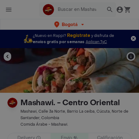
Bogotá
Regístrate
¿Nuevo en Rappi?
y disfruta de
envíos gratis por semanas
Aplican TyC
Mashawi. - Centro Oriental
Mashawi, Calle 3a Norte, Barrio La ceiba, Cúcuta, Norte de
Santander, Colombia
Comida Árabe - Mashawi.
Delivery
Envío
Calificación