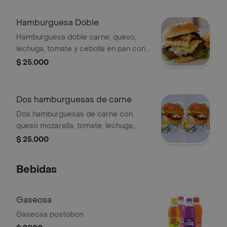
Hamburguesa Doble
Hamburguesa doble carne, queso,
lechuga, tomate y cebolla en pan con
ajonjolí acompañado de papitas a la
$ 25.000
francesa.
Dos hamburguesas de carne
Dos hamburguesas de carne con
queso mozarella, tomate, lechuga,
cebolla y salsa de la casa
$ 25.000
Bebidas
Gaseosa
Gaseosa postobon