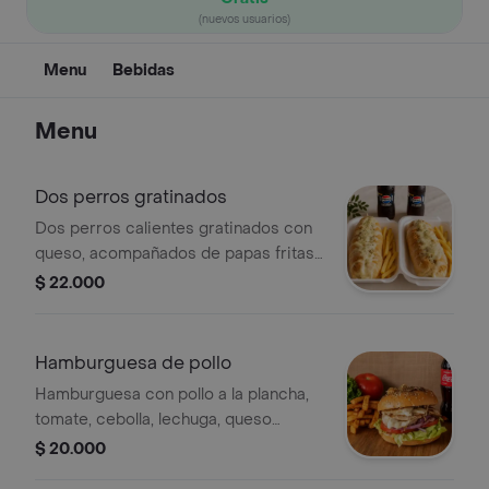
(nuevos usuarios)
Menu
Bebidas
Menu
Dos perros gratinados
Dos perros calientes gratinados con
queso, acompañados de papas fritas,
salsa de la casa y gaseosa
$ 22.000
Hamburguesa de pollo
Hamburguesa con pollo a la plancha,
tomate, cebolla, lechuga, queso
mozarela y salsa de la casa,
$ 20.000
acompañado de papas a la francesa