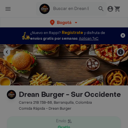
Bogotá
Regístrate
¿Nuevo en Rappi?
y disfruta de
envíos gratis por semanas
Aplican TyC
Drean Burger - Sur Occidente
Carrera 21B 73B-88, Barranquilla, Colombia
Comida Rápida - Drean Burger
Envío
Gratis