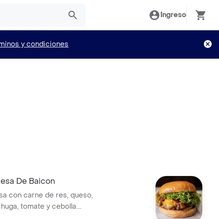
Ingreso
minos y condiciones
esa De Baicon
a con carne de res, queso,
chuga, tomate y cebolla.
as: roja, rosada, mostaza y