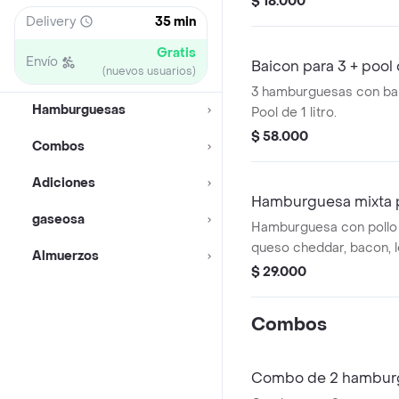
$ 18.000
casa.
Delivery
35 min
Gratis
Envío
Baicon para 3 + pool d
(nuevos usuarios)
3 hamburguesas con bai
Hamburguesas
Pool de 1 litro.
$ 58.000
Combos
Adiciones
Hamburguesa mixta po
gaseosa
Hamburguesa con pollo 
queso cheddar, bacon, 
Almuerzos
cebolla caramelizada. Inc
$ 29.000
rosada, piña, mostaza y 
Combos
Combo de 2 hamburg