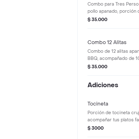
Combo para Tres Person
pollo apanado, porción 
repollo, 3 arepitas, papa
$ 35.000
Litro
Combo 12 Alitas
Combo de 12 alitas apa
BBQ, acompañado de 10
francesa y 2 gaseosas m
$ 35.000
Adiciones
Tocineta
Porción de tocineta cruj
acompañar tus platos fa
$ 3000