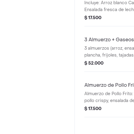
Incluye: Arroz blanco C
Ensalada fresca de lech
cebolla papa fritas Frij
$ 17.500
Tajada de platano madu
3 Almuerzo + Gaseo
3 almuerzos (arroz, ensa
plancha, frijoles, tajada
fritas, más una gaseosa 
$ 52.000
Almuerzo de Pollo Fri
Almuerzo de Pollo Frito:
pollo crispy, ensalada d
y cebolla, papa fritas, f
$ 17.500
tajada de plátano madur