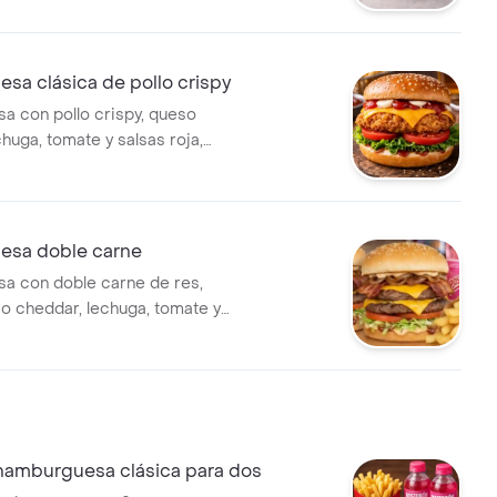
casa.
sa clásica de pollo crispy
 con pollo crispy, queso
huga, tomate y salsas roja,
taza y de la casa en pan con
sa doble carne
a con doble carne de res,
o cheddar, lechuga, tomate y
melizada. Incluye salsas: roja,
aza, piña y salsa de la casa.
amburguesa clásica para dos