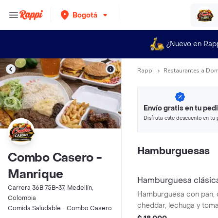
Bogotá
¿Nuevo en Rap
Rappi
Restaurantes a Dom
Envío gratis en tu ped
Disfruta este descuento en tu 
en minutos.
Hamburguesas
Combo Casero -
Manrique
Hamburguesa clásic
Carrera 36B 75B-37, Medellín,
Hamburguesa con pan, 
Colombia
cheddar, lechuga y tomat
Comida Saludable - Combo Casero
roja, rosada, mostaza, pi