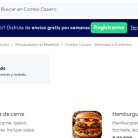
Registrarme
pi?
Disfruta de
envíos gratis por semanas
Tér
icilio
Restaurantes en Medellín
Combo Casero - Manrique a Domicilio
ido
pedido y recíbelo
a de carne
Hamburgu
carne, queso
Hamburgues
e. Incluye salsas:
tocineta, le
ña y salsa de la
Incluye sals