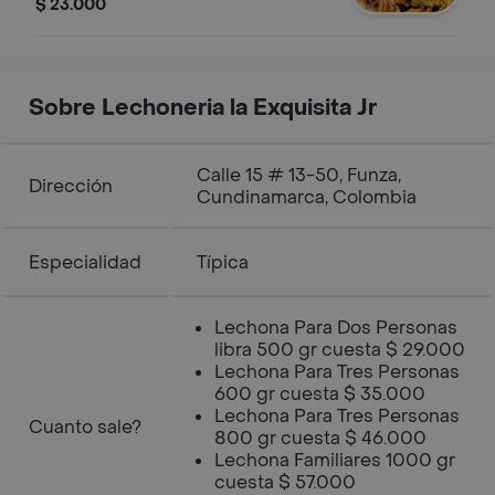
especias, acompañado de su
$ 23.000
crujiente cuero.
Sobre Lechoneria la Exquisita Jr
Calle 15 # 13-50, Funza,
Dirección
Cundinamarca, Colombia
Especialidad
Típica
Lechona Para Dos Personas
libra 500 gr cuesta $ 29.000
Lechona Para Tres Personas
600 gr cuesta $ 35.000
Lechona Para Tres Personas
Cuanto sale?
800 gr cuesta $ 46.000
Lechona Familiares 1000 gr
cuesta $ 57.000