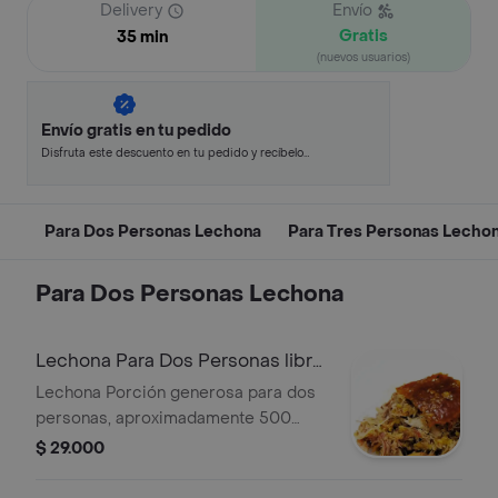
Delivery
Envío
Gratis
35 min
(nuevos usuarios)
Envío gratis en tu pedido
Disfruta este descuento en tu pedido y recíbelo
en minutos.
Para Dos Personas Lechona
Para Tres Personas Lecho
Para Dos Personas Lechona
Lechona Para Dos Personas libra
500 gr
Lechona Porción generosa para dos
personas, aproximadamente 500
gramos.
$ 29.000