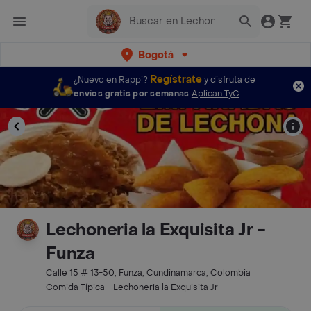
Bogotá
Regístrate
¿Nuevo en Rappi?
y disfruta de
envíos gratis por semanas
Aplican TyC
Lechoneria la Exquisita Jr -
Funza
Calle 15 # 13-50, Funza, Cundinamarca, Colombia
Comida Típica - Lechoneria la Exquisita Jr