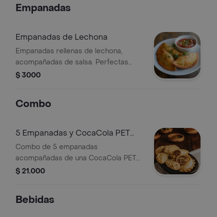
Empanadas
Empanadas de Lechona
Empanadas rellenas de lechona,
acompañadas de salsa. Perfectas
para disfrutar como entrada.
$ 3000
Combo
5 Empanadas y CocaCola PET
400 ML
Combo de 5 empanadas
acompañadas de una CocaCola PET
de 400 ml. Empanadas rellenas de
$ 21.000
carne.
Bebidas