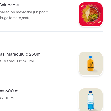
Saludable
eparación mexicana (un poco
chuga,tomate,maíz,
hos, arroz integral y salsa
bida tiene un costo adicional.
tas: Maracululo 250ml
as: Maracululo 250ml.
gas 600 ml
s 600 ml