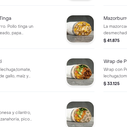
da tiene un costo
Acompañado 
Tinga
Mazorburr
o. Pollo tinga un
La mazorca
neado, papa
desmechada 
ella y salsa MUY
horneado, p
$ 41.875
rigo. *
mozzarella y
que elijas.
harina de t
que elijas.
i
Wrap de Po
 lechuga,tomate,
Wrap con Po
de gallo, maíz y
lechuga,tom
harina de trigo. *
de gallo, ma
$ 33.125
que elijas.
harina de t
que elijas.
nesa y cilantro,
 zanahoria, pico
le en tortilla de