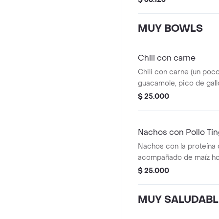
harina de trigo. * Acom
que elijas.
MUY BOWLS
Chili con carne
Chili con carne (un poco
guacamole, pico de gall
blanco. *La bebida tien
$ 25.000
adicional.
Nachos con Pollo Ti
Nachos con la proteína q
acompañado de maíz ho
guacamole y pico de gal
$ 25.000
MUY SALUDABL