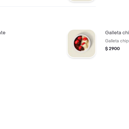
ate
Galleta ch
Galleta chi
$ 2900
una porción ?