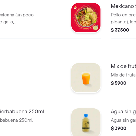
Mexicano 
exicana (un poco
Pollo en pr
 gallo,
picante), le
íz, lechuga y
aguacate,nac
$ 37.500
iene un costo
MUY.* La be
Mix de fru
Mix de frut
$ 5900
hierbabuena 250ml
Agua sin 
rbabuena 250ml.
Agua sin ga
$ 3900