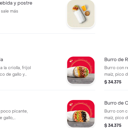
ebida y postre
 sale más
da
Burro de R
a criolla, frijol
Burro con r
co de gallo y
maíz, pico d
de harina de trigo
blanco en to
$ 34.375
a que elijas. La
bebida tiene
icional.
Burro de C
n poco picante,
Burro con c
e gallo,
maíz, pico d
 en tortilla de
blanco en to
$ 34.375