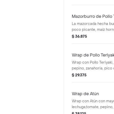
harina de trigo *La bebi
adicional.
Mazorburro de Pollo 
La mazorcada hecha burr
poco picante, maíz hor
fosforito, queso mozzar
$ 36.875
en tortilla de harina de t
Acompañado de la salsa 
Wrap de Pollo Teriyak
Wrap con Pollo Teriyaki,
pepino, zanahoria, pico 
guacamole en tortilla de 
$ 29.375
Acompañado de la salsa 
Wrap de Atún
Wrap con Atún con mayo
lechuga,tomate, pepino,
de gallo, maíz y guacamo
$ 38.125