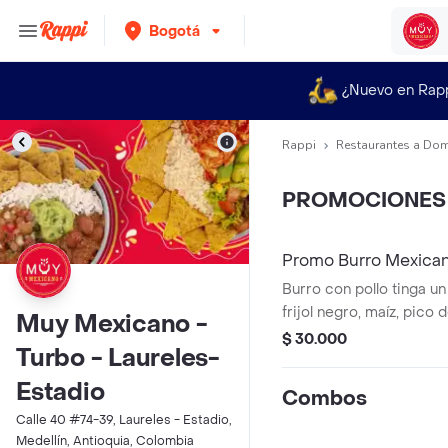
Bogotá
¿Nuevo en Rap
Rappi
Restaurantes a Dom
PROMOCIONES
Promo Burro Mexic
Burro con pollo tinga u
frijol negro, maíz, pico d
Muy Mexicano -
guacamole y arroz blanco
$ 30.000
Turbo - Laureles-
harina de trigo Acomp
nachos.*La bebida tien
Estadio
Combos
adicional.
Calle 40 #74-39, Laureles - Estadio,
Medellín, Antioquia, Colombia