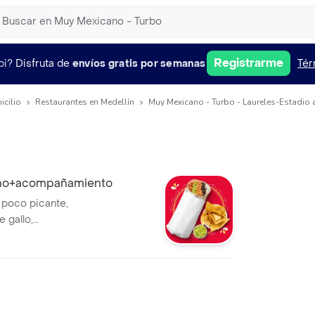
Registrarme
pi?
Disfruta de
envíos gratis por semanas
Tér
icilio
Restaurantes en Medellín
Muy Mexicano - Turbo - Laureles-Estadio 
ano+acompañamiento
n poco picante,
e gallo,
 en tortilla de
añado de
e un costo