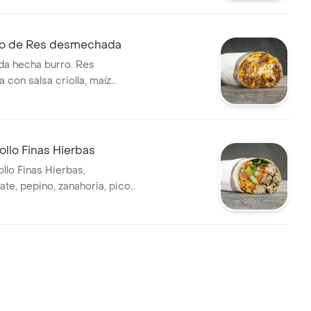
de la salsa que elijas.
o de Res desmechada
da hecha burro. Res
con salsa criolla, maíz
apa fosforito, queso
 salsa MUY en tortilla de
rigo. * Acompañado de la salsa
llo Finas Hierbas
llo Finas Hierbas,
ate, pepino, zanahoria, pico
íz y guacamole en tortilla de
rigo. * Acompañado de la salsa