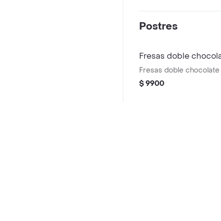
Postres
Fresas doble chocol
Fresas doble chocolate
$ 9900
Alfajor blanco
Alfajor blanco
$ 6900
Preguntas frecuentes
¿ Quieres pedir 
¿Muy Mexicano - Turbo hace entrega a domicilio?