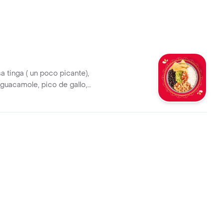
sa tinga ( un poco picante),
, guacamole, pico de gallo,
roz blanco. *La bebida tiene
cional.