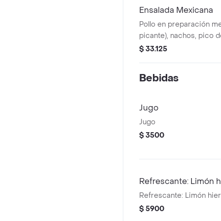
Ensalada Mexicana
Pollo en preparación m
picante), nachos, pico de
guacamole,mozzarella,ma
$ 33.125
salsa MUY. *La bebida t
adicional.
Bebidas
Jugo
Jugo
$ 3500
Refrescante: Limón 
Refrescante: Limón hie
$ 5900