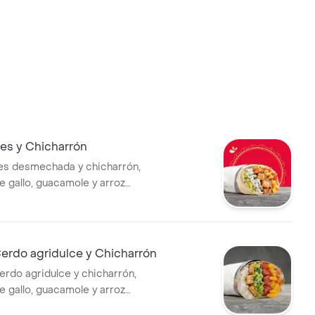
es y Chicharrón
es desmechada y chicharrón,
e gallo, guacamole y arroz
rtilla de harina de trigo *La
 un costo adicional.
erdo agridulce y Chicharrón
erdo agridulce y chicharrón,
e gallo, guacamole y arroz
rtilla de harina de trigo *