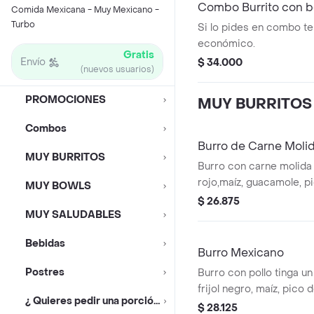
Combo Burrito con b
Comida Mexicana - Muy Mexicano -
Turbo
Si lo pides en combo te
económico.
Gratis
Envío
$ 34.000
(nuevos usuarios)
PROMOCIONES
MUY BURRITOS
Combos
Burro de Carne Moli
MUY BURRITOS
Burro con carne molida a l
rojo,maíz, guacamole, pi
MUY BOWLS
arroz blanco en tortilla 
$ 26.875
MUY SALUDABLES
* Acompañado de la sals
bebida tiene un costo ad
Bebidas
Burro Mexicano
Postres
Burro con pollo tinga u
frijol negro, maíz, pico d
¿ Quieres pedir una porción ?
guacamole y arroz blanco
$ 28.125