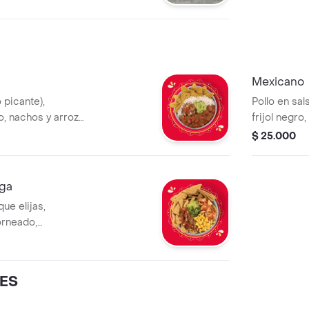
pañado de la salsa
Mexicano
 picante),
Pollo en sal
o, nachos y arroz
frijol negro
e un costo
nachos y ar
$ 25.000
un costo adi
nga
ue elijas,
rneado,
lo
ES