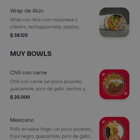
Acompañado de la salsa que elijas.
Wrap de Atún
Wrap con Atún con mayonesa y
cilantro, lechuga,tomate, pepino,
zanahoria, pico de gallo, maíz y
$ 38.125
guacamole en tortilla de harina de
trigo. * Acompañado de la salsa que
MUY BOWLS
elijas.
Chili con carne
Chili con carne (un poco picante),
guacamole, pico de gallo, nachos y
arroz blanco. *La bebida tiene un
$ 25.000
costo adicional.
Mexicano
Pollo en salsa tinga ( un poco picante),
frijol negro, guacamole, pico de gallo,