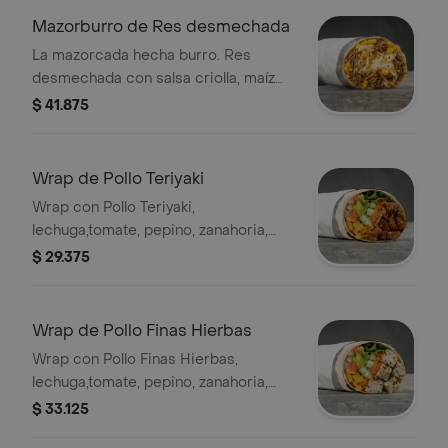
Mazorburro de Res desmechada
La mazorcada hecha burro. Res
desmechada con salsa criolla, maíz
horneado, papa fosforito, queso
$ 41.875
mozzarella y salsa MUY en tortilla de
harina de trigo. * Acompañado de la
salsa que elijas.
Wrap de Pollo Teriyaki
Wrap con Pollo Teriyaki,
lechuga,tomate, pepino, zanahoria,
pico de gallo, maíz y guacamole en
$ 29.375
tortilla de harina de trigo. *
Acompañado de la salsa que elijas.
Wrap de Pollo Finas Hierbas
Wrap con Pollo Finas Hierbas,
lechuga,tomate, pepino, zanahoria,
pico de gallo, maíz y guacamole en
$ 33.125
tortilla de harina de trigo. *