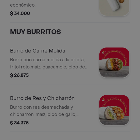
económico.
$ 34.000
MUY BURRITOS
Burro de Carne Molida
Burro con carne molida a la criolla,
frijol rojo,maíz, guacamole, pico de
gallo y arroz blanco en tortilla de
$ 26.875
harina de trigo * Acompañado de la
salsa que elijas. La bebida tiene un
costo adicional.
Burro de Res y Chicharrón
Burro con res desmechada y
chicharrón, maíz, pico de gallo,
guacamole y arroz blanco en tortilla
$ 34.375
de harina de trigo *La bebida tiene un
costo adicional.