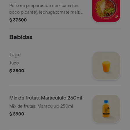
Pollo en preparación mexicana (un
poco picante), lechuga,tomate,maíz,
aguacate,nachos, arroz integral y
$ 37.500
salsa MUY.* La bebida tiene un costo
adicional.
Bebidas
Jugo
Jugo
$ 3500
Mix de frutas: Maracululo 250ml
Mix de frutas: Maracululo 250ml.
$ 5900