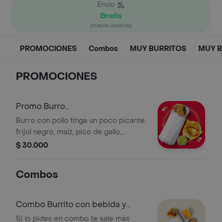
Envío
Gratis
(nuevos usuarios)
PROMOCIONES
Combos
MUY BURRITOS
MUY 
PROMOCIONES
Promo Burro
Mexicano+acompañamiento
Burro con pollo tinga un poco picante,
frijol negro, maíz, pico de gallo,
guacamole y arroz blanco en tortilla
$ 30.000
de harina de trigo Acompañado de
nachos.*La bebida tiene un costo
Combos
adicional.
Combo Burrito con bebida y
postre
Si lo pides en combo te sale más