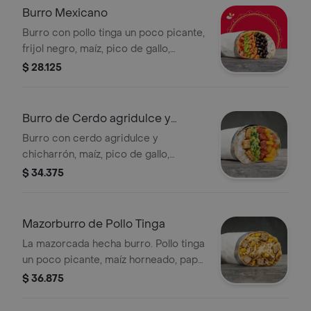
Burro Mexicano
Burro con pollo tinga un poco picante,
frijol negro, maíz, pico de gallo,
guacamole y arroz blanco en tortilla
$ 28.125
de harina de trigo *La bebida tiene un
costo adicional.
Burro de Cerdo agridulce y
Chicharrón
Burro con cerdo agridulce y
chicharrón, maíz, pico de gallo,
guacamole y arroz blanco en tortilla
$ 34.375
de harina de trigo * Acompañado de
la salsa que elijas.
Mazorburro de Pollo Tinga
La mazorcada hecha burro. Pollo tinga
un poco picante, maíz horneado, papa
fosforito, queso mozzarella y salsa
$ 36.875
MUY en tortilla de harina de trigo. *
Acompañado de la salsa que elijas.