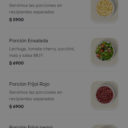
mayonesa (fría)
Servimos las porciones en
recipientes separados
$ 5900
Porción Ensalada
Lechuga, tomate cherry, zucchini,
maíz y salsa MUY.
$ 6900
Porción Frijol Rojo
Servimos las porciones en
recipientes separados
$ 6900
Porción Frijol negro