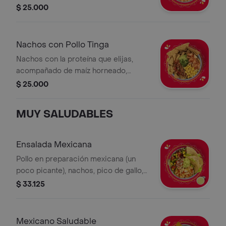
nachos y arroz blanco. *La bebida
$ 25.000
tiene un costo adicional.
Nachos con Pollo Tinga
Nachos con la proteína que elijas,
acompañado de maíz horneado,
guacamole y pico de gallo
$ 25.000
MUY SALUDABLES
Ensalada Mexicana
Pollo en preparación mexicana (un
poco picante), nachos, pico de gallo,
guacamole,mozzarella,maíz, lechuga y
$ 33.125
salsa MUY. *La bebida tiene un costo
adicional.
Mexicano Saludable