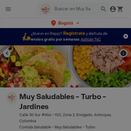
Bogotá
Regístrate
¿Nuevo en Rappi?
y disfruta de
envíos gratis por semanas
Aplican TyC
Muy Saludables - Turbo -
Jardines
Calle 30 Sur #45a - 150, Zona 2, Envigado, Antioquia,
Colombia
Comida Saludable - Muy Saludables - Turbo