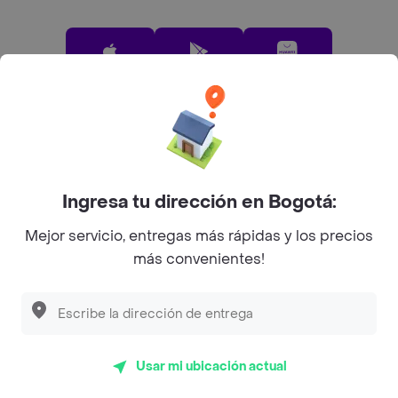
App Store
Google play
AppGallery
Pide tu comida favorita cerca de ti
Ingresa tu dirección en Bogotá:
Categorías
Mejor servicio, entregas más rápidas y los precios
más convenientes!
Únete a Rappi
Sobre Rappi
Usar mi ubicación actual
Facebook
Twitter
Instagram