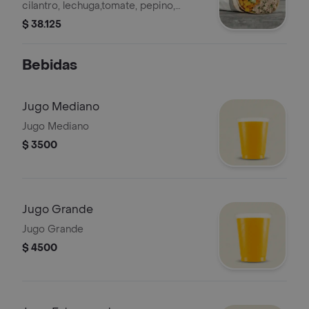
cilantro, lechuga,tomate, pepino,
zanahoria, pico de gallo, maíz y
$ 38.125
guacamole en tortilla de harina de
trigo. La bebida tiene un costo
Bebidas
adicional
Jugo Mediano
Jugo Mediano
$ 3500
Jugo Grande
Jugo Grande
$ 4500