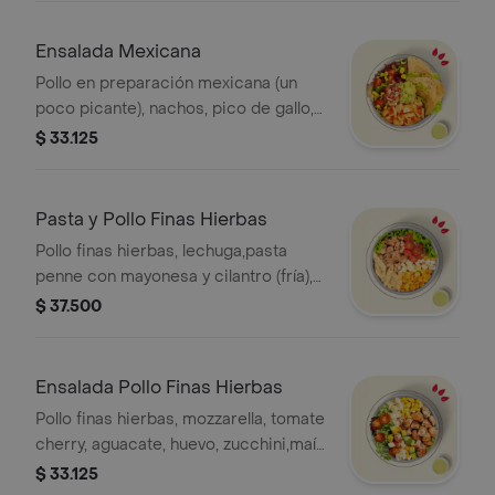
Ensalada Mexicana
Pollo en preparación mexicana (un
poco picante), nachos, pico de gallo,
guacamole,mozzarella,maíz, lechuga y
$ 33.125
salsa MUY. *La bebida tiene un costo
adicional.
Pasta y Pollo Finas Hierbas
Pollo finas hierbas, lechuga,pasta
penne con mayonesa y cilantro (fría),
tomate cherry, mozzarella, maíz, huevo
$ 37.500
y salsa MUY. * La bebida tiene un
costo adicional.
Ensalada Pollo Finas Hierbas
Pollo finas hierbas, mozzarella, tomate
cherry, aguacate, huevo, zucchini,maíz,
base de lechuga y salsa MUY. La
$ 33.125