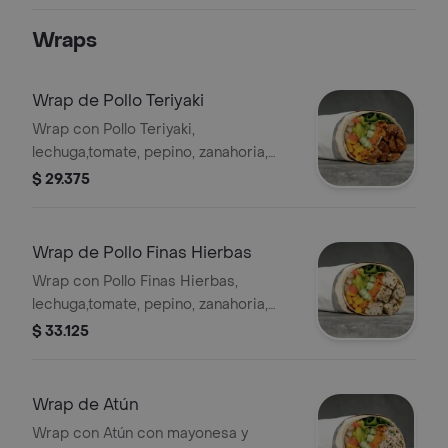
bebida tiene un costo adicional.
Wraps
Wrap de Pollo Teriyaki
Wrap con Pollo Teriyaki,
lechuga,tomate, pepino, zanahoria,
pico de gallo, maíz y guacamole en
$ 29.375
tortilla de harina de trigo. *
Acompañado de la salsa que elijas.
Wrap de Pollo Finas Hierbas
Wrap con Pollo Finas Hierbas,
lechuga,tomate, pepino, zanahoria,
pico de gallo, maíz y guacamole en
$ 33.125
tortilla de harina de trigo. *
Acompañado de la salsa que elijas.
Wrap de Atún
Wrap con Atún con mayonesa y