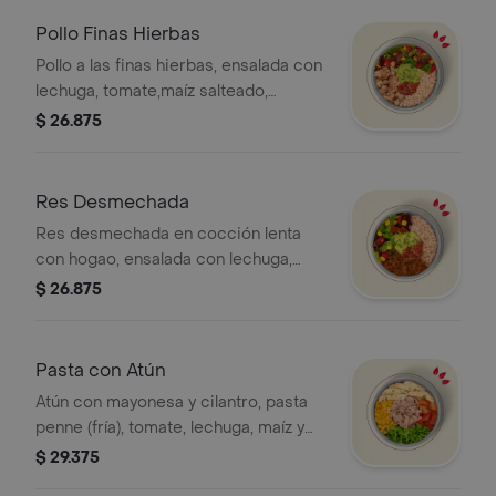
Pollo Finas Hierbas
Pollo a las finas hierbas, ensalada con
lechuga, tomate,maíz salteado,
guacamole, pico de gallo salsa MUY y
$ 26.875
arroz integral. *La bebida tiene un
costo adicional.
Res Desmechada
Res desmechada en cocción lenta
con hogao, ensalada con lechuga,
tomate,maíz salteado, guacamole,
$ 26.875
pico de gallo salsa MUY y arroz
integral. * La bebida tiene un costo
adicional.
Pasta con Atún
Atún con mayonesa y cilantro, pasta
penne (fría), tomate, lechuga, maíz y
guacamole. *La bebida tiene un costo
$ 29.375
adicional.