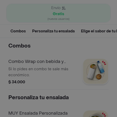
Envío
Gratis
(nuevos usuarios)
Combos
Personaliza tu ensalada
Elige el sabor de tu
Combos
Combo Wrap con bebida y
postre
Si lo pides en combo te sale más
económico.
$ 34.000
Personaliza tu ensalada
MUY Ensalada Personalizada