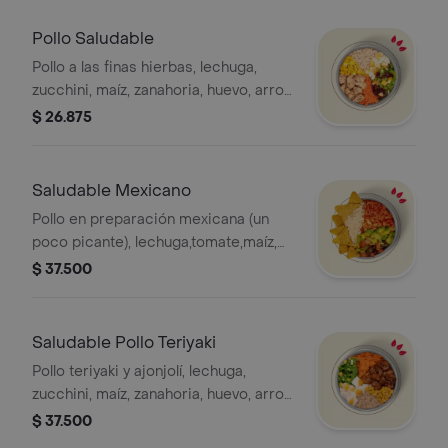
Pollo Saludable
Pollo a las finas hierbas, lechuga,
zucchini, maíz, zanahoria, huevo, arroz
integral y salsa MUY. *La bebida tiene
$ 26.875
un costo adicional.
Saludable Mexicano
Pollo en preparación mexicana (un
poco picante), lechuga,tomate,maíz,
aguacate,nachos, arroz integral y
$ 37.500
salsa MUY.* La bebida tiene un costo
adicional.
Saludable Pollo Teriyaki
Pollo teriyaki y ajonjolí, lechuga,
zucchini, maíz, zanahoria, huevo, arroz
integral y salsa MUY, * La bebida tiene
$ 37.500
un costo adicional.