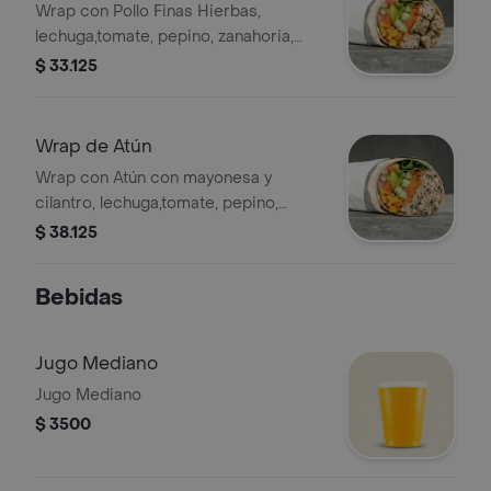
Wrap con Pollo Finas Hierbas,
lechuga,tomate, pepino, zanahoria,
pico de gallo, maíz y guacamole en
$ 33.125
tortilla de harina de trigo. *
Acompañado de la salsa que elijas.
Wrap de Atún
Wrap con Atún con mayonesa y
cilantro, lechuga,tomate, pepino,
zanahoria, pico de gallo, maíz y
$ 38.125
guacamole en tortilla de harina de
trigo. La bebida tiene un costo
Bebidas
adicional
Jugo Mediano
Jugo Mediano
$ 3500