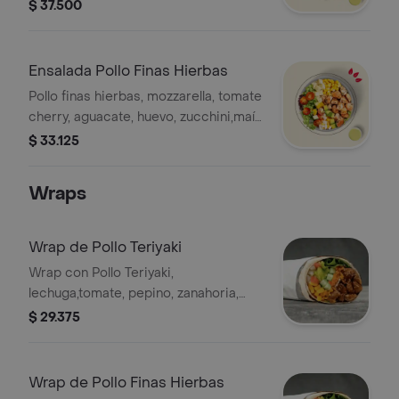
tomate cherry, mozzarella, maíz, huevo
$ 37.500
y salsa MUY. * La bebida tiene un
costo adicional.
Ensalada Pollo Finas Hierbas
Pollo finas hierbas, mozzarella, tomate
cherry, aguacate, huevo, zucchini,maíz,
base de lechuga y salsa MUY. La
$ 33.125
bebida tiene un costo adicional.
Wraps
Wrap de Pollo Teriyaki
Wrap con Pollo Teriyaki,
lechuga,tomate, pepino, zanahoria,
pico de gallo, maíz y guacamole en
$ 29.375
tortilla de harina de trigo. *
Acompañado de la salsa que elijas.
Wrap de Pollo Finas Hierbas