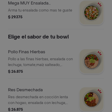
Mega MUY Ensalada
Personalizada
Arma tu ensalada como mas te guste
$ 29.375
Elige el sabor de tu bowl
Pollo Finas Hierbas
Pollo a las finas hierbas, ensalada con
lechuga, tomate,maíz salteado,
guacamole, pico de gallo salsa MUY y
$ 26.875
arroz integral. *La bebida tiene un
costo adicional.
Res Desmechada
Res desmechada en cocción lenta
con hogao, ensalada con lechuga,
tomate,maíz salteado, guacamole,
$ 26.875