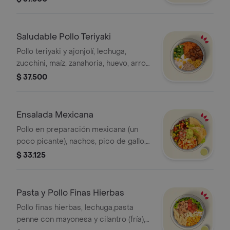
salsa MUY.* La bebida tiene un costo
adicional.
Saludable Pollo Teriyaki
Pollo teriyaki y ajonjolí, lechuga,
zucchini, maíz, zanahoria, huevo, arroz
integral y salsa MUY, * La bebida tiene
$ 37.500
un costo adicional.
Ensalada Mexicana
Pollo en preparación mexicana (un
poco picante), nachos, pico de gallo,
guacamole,mozzarella,maíz, lechuga y
$ 33.125
salsa MUY. *La bebida tiene un costo
adicional.
Pasta y Pollo Finas Hierbas
Pollo finas hierbas, lechuga,pasta
penne con mayonesa y cilantro (fría),