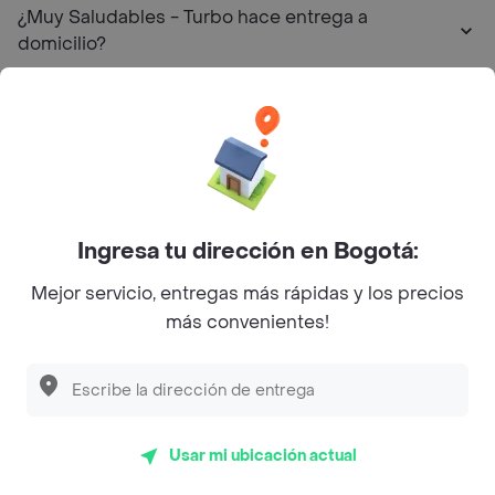
¿Muy Saludables - Turbo hace entrega a
domicilio?
¿Cuál es la dirección de Muy Saludables - Turbo?
Restaurantes similares a Muy Saludables - Turbo -
Chapinero
Ingresa tu dirección en Bogotá:
L´s Café
Mejor servicio, entregas más rápidas y los precios
Philippe
más convenientes!
Baskin Robbins
La Cesta
Mercari - Postres
Usar mi ubicación actual
Myriam Camhi Co