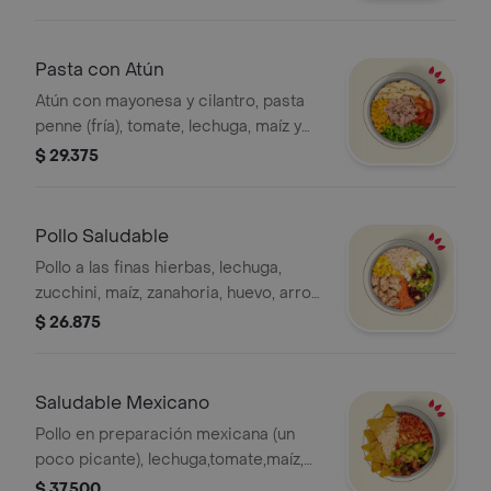
pico de gallo salsa MUY y arroz
integral. * La bebida tiene un costo
adicional.
Pasta con Atún
Atún con mayonesa y cilantro, pasta
penne (fría), tomate, lechuga, maíz y
guacamole. *La bebida tiene un costo
$ 29.375
adicional.
Pollo Saludable
Pollo a las finas hierbas, lechuga,
zucchini, maíz, zanahoria, huevo, arroz
integral y salsa MUY. *La bebida tiene
$ 26.875
un costo adicional.
Saludable Mexicano
Pollo en preparación mexicana (un
poco picante), lechuga,tomate,maíz,
aguacate,nachos, arroz integral y
$ 37.500