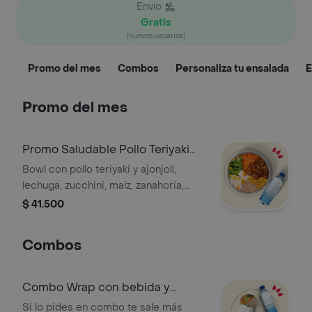
Envío
Gratis
(nuevos usuarios)
Promo del mes
Combos
Personaliza tu ensalada
E
Promo del mes
Promo Saludable Pollo Teriyaki
con bebida
Bowl con pollo teriyaki y ajonjolí,
lechuga, zucchini, maíz, zanahoria,
huevo y arroz integral. Acompañado
$ 41.500
con salsa MUY y agua sin gas
Combos
Combo Wrap con bebida y
postre
Si lo pides en combo te sale más