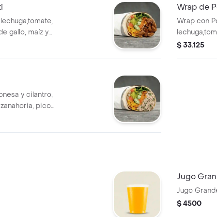
i
Wrap de Po
 lechuga,tomate,
Wrap con Po
de gallo, maíz y
lechuga,tom
harina de trigo. *
de gallo, ma
$ 33.125
que elijas.
harina de t
que elijas.
nesa y cilantro,
 zanahoria, pico
le en tortilla de
da tiene un costo
Jugo Gra
Jugo Grand
$ 4500