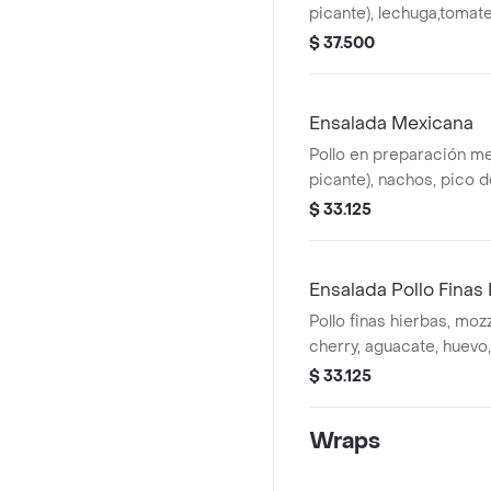
picante), lechuga,tomate
aguacate,nachos, arroz i
$ 37.500
MUY.* La bebida tiene u
Ensalada Mexicana
Pollo en preparación m
picante), nachos, pico de
guacamole,mozzarella,ma
$ 33.125
salsa MUY. *La bebida t
adicional.
Ensalada Pollo Finas
Pollo finas hierbas, moz
cherry, aguacate, huevo,
base de lechuga y sals
$ 33.125
tiene un costo adicional
Wraps