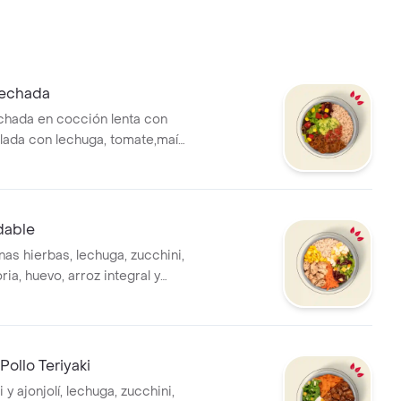
echada
hada en cocción lenta con
lada con lechuga, tomate,maíz
uacamole, pico de gallo salsa
integral. * La bebida tiene un
nal.
dable
finas hierbas, lechuga, zucchini,
ria, huevo, arroz integral y
*La bebida tiene un costo
Pollo Teriyaki
i y ajonjolí, lechuga, zucchini,