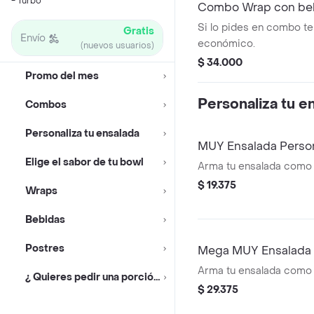
- Turbo
Combo Wrap con beb
Si lo pides en combo te
Gratis
Envío
económico.
(nuevos usuarios)
$ 34.000
Promo del mes
Personaliza tu e
Combos
Personaliza tu ensalada
MUY Ensalada Person
Elige el sabor de tu bowl
Arma tu ensalada como
$ 19.375
Wraps
Bebidas
Postres
Mega MUY Ensalada 
Arma tu ensalada como
¿ Quieres pedir una porción ?
$ 29.375