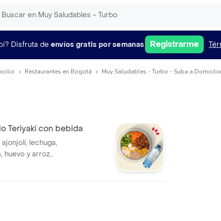
Registrarme
pi?
Disfruta de
envíos gratis por semanas
Tér
icilio
Restaurantes en Bogotá
Muy Saludables - Turbo - Suba a Domicili
o Teriyaki con bebida
 ajonjolí, lechuga,
a, huevo y arroz
on salsa MUY y