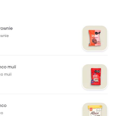
rownie
ownie
anco muii
co muii
anco
co