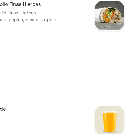
llo Finas Hierbas
llo Finas Hierbas,
ate, pepino, zanahoria, pico
íz y guacamole en tortilla de
rigo. * Acompañado de la salsa
nde
e