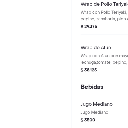
Wrap de Pollo Teriyak
Wrap con Pollo Teriyaki,
pepino, zanahoria, pico 
guacamole en tortilla de 
$ 29.375
Acompañado de la salsa 
Wrap de Atún
Wrap con Atún con mayo
lechuga,tomate, pepino,
de gallo, maíz y guacamo
$ 38.125
harina de trigo. La bebi
adicional
Bebidas
Jugo Mediano
Jugo Mediano
$ 3500