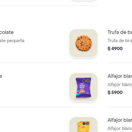
colate
Trufa de b
late pequeña
Trufa de br
$ 4900
e
Alfajor bl
Alfajor blan
$ 5900
Alfajor bl
Alfajor blan