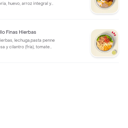
ria, huevo, arroz integral y
* La bebida tiene un costo
llo Finas Hierbas
hierbas, lechuga,pasta penne
 y cilantro (fría), tomate
arella, maíz, huevo y salsa
bida tiene un costo adicional.