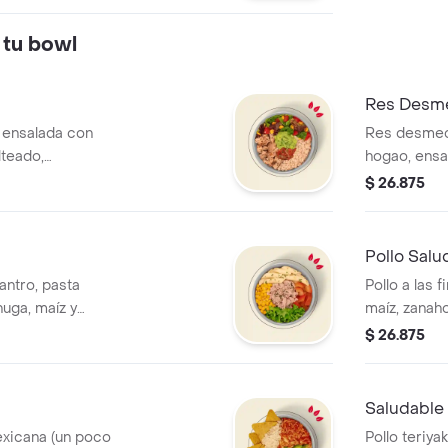
 tu bowl
Res Desm
s, ensalada con
Res desmec
lteado,
hogao, ensa
o salsa MUY y
salteado, g
$ 26.875
da tiene un costo
MUY y arroz 
costo adicio
Pollo Salu
antro, pasta
Pollo a las 
huga, maíz y
maíz, zanaho
tiene un costo
salsa MUY. 
$ 26.875
adicional.
Saludable 
exicana (un poco
Pollo teriyak