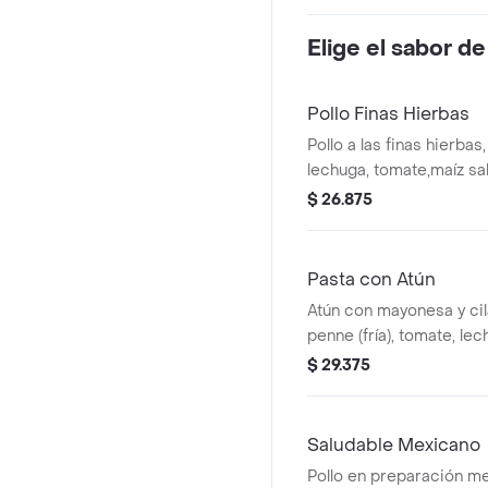
Elige el sabor de
Pollo Finas Hierbas
Pollo a las finas hierba
lechuga, tomate,maíz sa
guacamole, pico de gall
$ 26.875
arroz integral. *La bebi
adicional.
Pasta con Atún
Atún con mayonesa y cil
penne (fría), tomate, lec
guacamole. *La bebida 
$ 29.375
adicional.
Saludable Mexicano
Pollo en preparación m