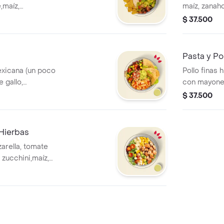
,maíz,
maíz, zanaho
ntegral y salsa
salsa MUY, 
$ 37.500
n costo adicional.
adicional.
Pasta y Po
exicana (un poco
Pollo finas 
 gallo,
con mayonesa
íz, lechuga y
cherry, mozz
$ 37.500
iene un costo
MUY. * La be
 Hierbas
zarella, tomate
 zucchini,maíz,
a MUY. La bebida
.