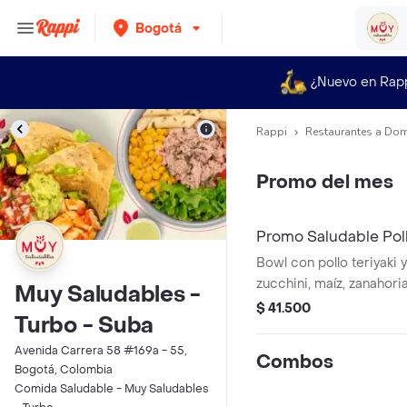
Bogotá
¿Nuevo en Rap
Rappi
Restaurantes a Dom
Promo del mes
Promo Saludable Poll
Bowl con pollo teriyaki y
zucchini, maíz, zanahori
Muy Saludables -
integral. Acompañado c
$ 41.500
Turbo - Suba
agua sin gas
Avenida Carrera 58 #169a - 55,
Combos
Bogotá, Colombia
Comida Saludable - Muy Saludables