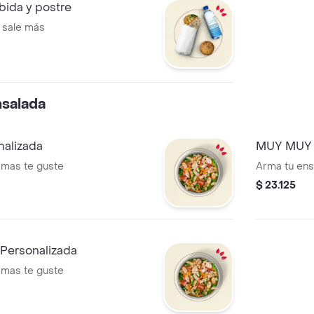
ida y postre
 sale más
nsalada
alizada
MUY MUY E
 mas te guste
Arma tu en
$ 23.125
Personalizada
 mas te guste