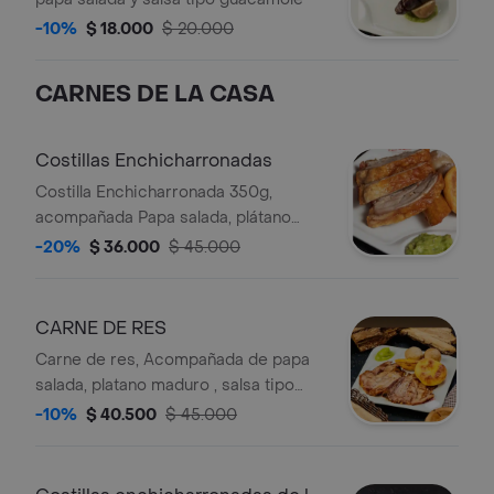
-10%
$ 18.000
$ 20.000
CARNES DE LA CASA
Costillas Enchicharronadas
Costilla Enchicharronada 350g,
acompañada Papa salada, plátano
maduro, salsa tipo guacamole y arepa
-20%
$ 36.000
$ 45.000
boyacense.
CARNE DE RES
Carne de res, Acompañada de papa
salada, platano maduro , salsa tipo
guacamole y arepa boyacense.
-10%
$ 40.500
$ 45.000