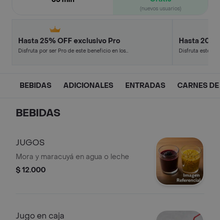
(nuevos usuarios)
Hasta 25% OFF exclusivo Pro
Hasta 20% 
Disfruta por ser Pro de este beneficio en los
Disfruta este de
restaurantes y tiendas más top.
en minutos.
BEBIDAS
ADICIONALES
ENTRADAS
CARNES DE
BEBIDAS
JUGOS
Mora y maracuyá en agua o leche
$ 12.000
Jugo en caja