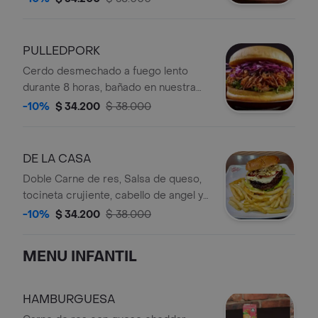
toques cítricos acompañada de
vegetales frescos. Acompañada de
papa francesa y gaseosa 250
PULLEDPORK
Cerdo desmechado a fuego lento
durante 8 horas, bañado en nuestra
salsa BBQ Artesanal, coronado con
-10%
$ 34.200
$ 38.000
una ensalada Coleslawultra crocante.
Acompañada de papa francesa y
gaseosa 250
DE LA CASA
Doble Carne de res, Salsa de queso,
tocineta crujiente, cabello de angel y
vegetales frescos. Acompañada de
-10%
$ 34.200
$ 38.000
papa francesa y gaseosa 250
MENU INFANTIL
HAMBURGUESA