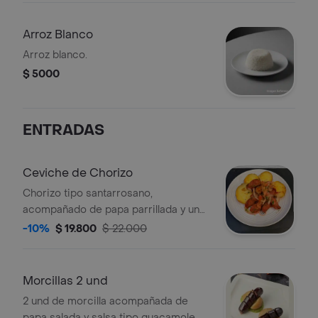
Arroz Blanco
Arroz blanco.
$ 5000
ENTRADAS
Ceviche de Chorizo
Chorizo tipo santarrosano,
acompañado de papa parrillada y una
base cítrica de cebolla tomate
-10%
$ 19.800
$ 22.000
pimentón cilantro
Morcillas 2 und
2 und de morcilla acompañada de
papa salada y salsa tipo guacamole