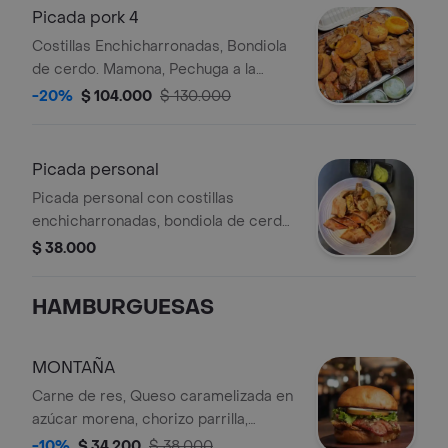
Picada pork 4
Costillas Enchicharronadas, Bondiola
de cerdo. Mamona, Pechuga a la
plancha y costillas BBQ Acompañada
-20%
$ 104.000
$ 130.000
de chorizo, morcilla, Arepa
boyacense, Papa salada, Platano
maduro y salsa tipo guacamole.
Picada personal
Picada personal con costillas
enchicharronadas, bondiola de cerdo,
250g. Acompañada de papa salada,
$ 38.000
plátano maduro y chorizo.
HAMBURGUESAS
MONTAÑA
Carne de res, Queso caramelizada en
azúcar morena, chorizo parrilla,
chimichurri de pimentón ahumado y
-10%
$ 34.200
$ 38.000