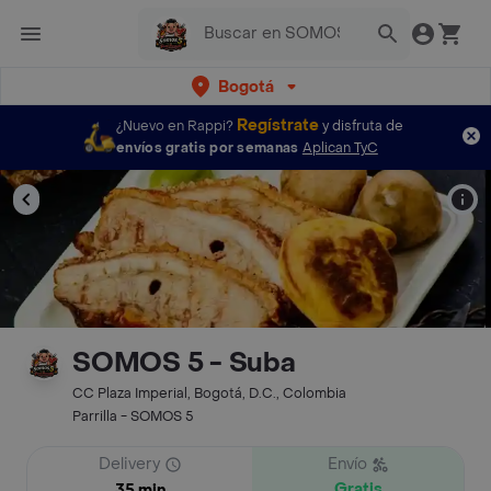
Bogotá
Regístrate
¿Nuevo en Rappi?
y disfruta de
envíos gratis por semanas
Aplican TyC
SOMOS 5 - Suba
CC Plaza Imperial, Bogotá, D.C., Colombia
Parrilla - SOMOS 5
Delivery
Envío
Gratis
35 min