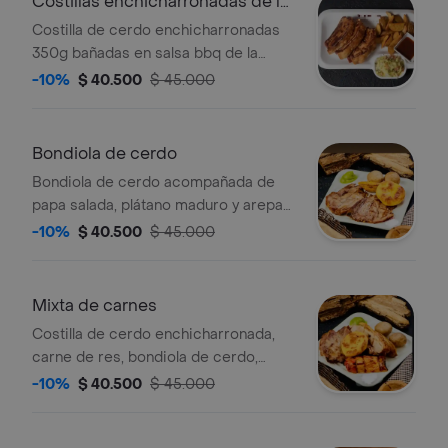
Costillas enchicharronadas de la
casa
Costilla de cerdo enchicharronadas
350g bañadas en salsa bbq de la
casa, acompañado con papa francesa
-10%
$ 40.500
$ 45.000
y ensalada.
Bondiola de cerdo
Bondiola de cerdo acompañada de
papa salada, plátano maduro y arepa
boyacense.
-10%
$ 40.500
$ 45.000
Mixta de carnes
Costilla de cerdo enchicharronada,
carne de res, bondiola de cerdo,
350g de proteína, Acompañada de
-10%
$ 40.500
$ 45.000
papa salada, plátano maduro y arepa
boyacense.