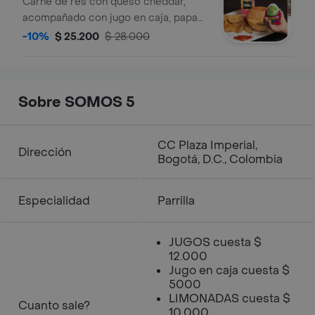
Carne de res con queso cheddar,
acompañado con jugo en caja, papa
francesa y sorpresa
-10%
$ 25.200
$ 28.000
Sobre SOMOS 5
CC Plaza Imperial,
Dirección
Bogotá, D.C., Colombia
Especialidad
Parrilla
JUGOS cuesta $
12.000
Jugo en caja cuesta $
5000
LIMONADAS cuesta $
Cuanto sale?
10.000