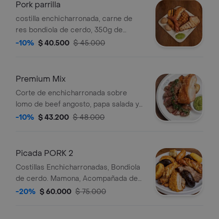
Pork parrilla
costilla enchicharronada, carne de
res bondiola de cerdo, 350g de
proteína, Acompañada de chorizo,
-10%
$ 40.500
$ 45.000
arepa, papa salada, platano maduro y
salsa tipo guacamole.
Premium Mix
Corte de enchicharronada sobre
lomo de beef angosto, papa salada y
plátano parrillado, Acompañado de
-10%
$ 43.200
$ 48.000
chimichurri de pimentón ahumado.
Picada PORK 2
Costillas Enchicharronadas, Bondiola
de cerdo. Mamona, Acompañada de
chorizos, morcilla, Arepa boyacense,
-20%
$ 60.000
$ 75.000
Papa salada, Platano maduro y salsa
tipo guacamole.