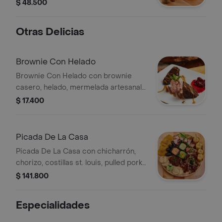
pork, tocineta, queso mozzarella,
$ 48.500
vegetales, salsa de la casa, pan
brioche y papas criollas.
Otras Delicias
Brownie Con Helado
Brownie Con Helado con brownie
casero, helado, mermelada artesanal
de frutos rojos y arequipe de tequila.
$ 17.400
Picada De La Casa
Picada De La Casa con chicharrón,
chorizo, costillas st. louis, pulled pork,
morcilla, guacamole, patacones,
$ 141.800
arepa, mazorcas y salsas.
Especialidades