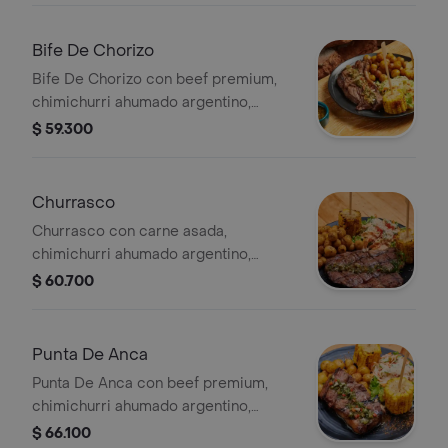
Bife De Chorizo
Bife De Chorizo con beef premium,
chimichurri ahumado argentino,
papas criollas al limón, ensalada de la
$ 59.300
casa y mazorca.
Churrasco
Churrasco con carne asada,
chimichurri ahumado argentino,
papas criollas al limón, ensalada de la
$ 60.700
casa y mazorcas.
Punta De Anca
Punta De Anca con beef premium,
chimichurri ahumado argentino,
papas criollas al limón, ensalada de la
$ 66.100