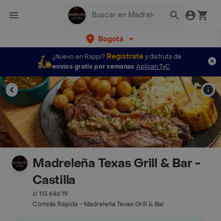
Bogotá
Regístrate
¿Nuevo en Rappi?
y disfruta de
envíos gratis por semanas
Aplican TyC
Madreleña Texas Grill & Bar -
Castilla
cl 113 64d 19
Comida Rápida - Madreleña Texas Grill & Bar