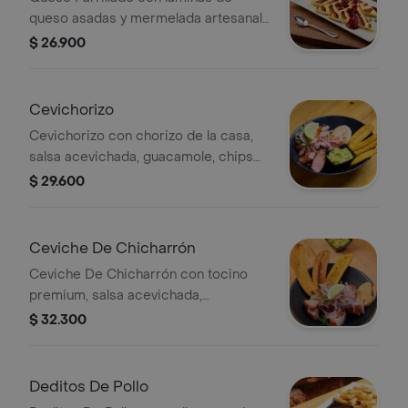
queso asadas y mermelada artesanal
de frutos rojos.
$ 26.900
Cevichorizo
Cevichorizo con chorizo de la casa,
salsa acevichada, guacamole, chips
de plátano, arepa paisa y limón.
$ 29.600
Ceviche De Chicharrón
Ceviche De Chicharrón con tocino
premium, salsa acevichada,
guacamole, chips de plátano verde,
$ 32.300
arepa paisa y limón.
Deditos De Pollo