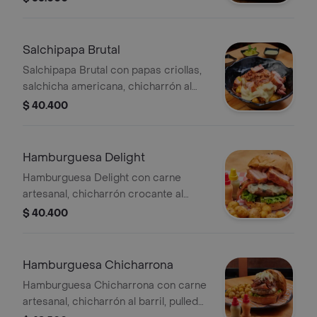
de la casa, pan brioche y papas
criollas.
Salchipapa Brutal
Salchipapa Brutal con papas criollas,
salchicha americana, chicharrón al
barril, pulled pork, tocineta, queso
$ 40.400
fundido, guacamole y salsa de la casa.
Hamburguesa Delight
Hamburguesa Delight con carne
artesanal, chicharrón crocante al
barril, tocineta, queso mozzarella,
$ 40.400
vegetales, salsa de la casa, pan
brioche y papas criollas.
Hamburguesa Chicharrona
Hamburguesa Chicharrona con carne
artesanal, chicharrón al barril, pulled