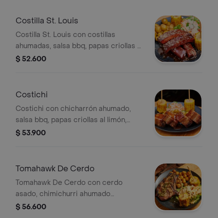
Costilla St. Louis
Costilla St. Louis con costillas
ahumadas, salsa bbq, papas criollas al
limón, ensalada de la casa y mazorca.
$ 52.600
Costichi
Costichi con chicharrón ahumado,
salsa bbq, papas criollas al limón,
mazorca y ensalada de la casa.
$ 53.900
Tomahawk De Cerdo
Tomahawk De Cerdo con cerdo
asado, chimichurri ahumado
argentino, papas criollas al limón,
$ 56.600
ensalada de la casa y mazorcas.