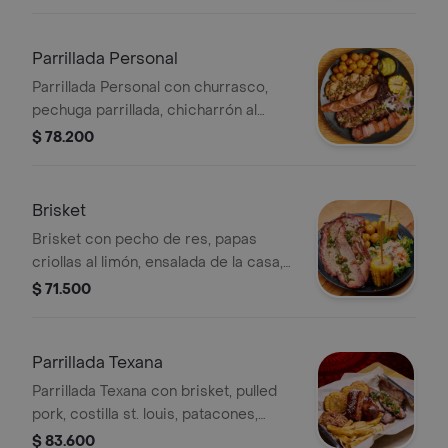
casa y mazorca.
Parrillada Personal
Parrillada Personal con churrasco,
pechuga parrillada, chicharrón al
barril, chorizo argentino, morcilla,
$ 78.200
mazorca, papas criollas al limón,
chimichurri y guacamole.
Brisket
Brisket con pecho de res, papas
criollas al limón, ensalada de la casa,
mazorca y chimichurri ahumado.
$ 71.500
Parrillada Texana
Parrillada Texana con brisket, pulled
pork, costilla st. louis, patacones,
papas francesas rústicas y
$ 83.600