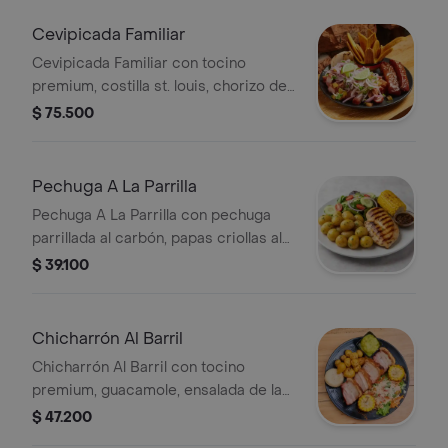
Cevipicada Familiar
Cevipicada Familiar con tocino
premium, costilla st. louis, chorizo de
la casa, salsa acevichada, guacamole,
$ 75.500
chips de plátano, arepa paisa y limón.
Pechuga A La Parrilla
Pechuga A La Parrilla con pechuga
parrillada al carbón, papas criollas al
limón, ensalada de la casa, mazorca y
$ 39.100
chimichurri ahumado argentino.
Chicharrón Al Barril
Chicharrón Al Barril con tocino
premium, guacamole, ensalada de la
casa, papas criollas al limón, mazorca
$ 47.200
y arepa.