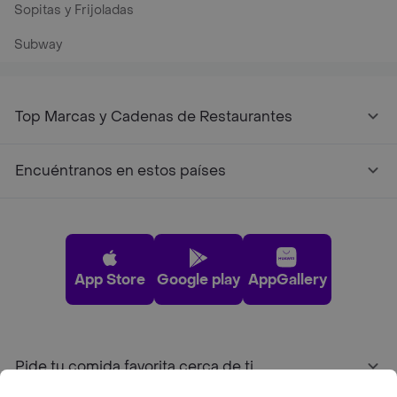
Sopitas y Frijoladas
Subway
Top Marcas y Cadenas de Restaurantes
Encuéntranos en estos países
App Store
Google play
AppGallery
Pide tu comida favorita cerca de ti