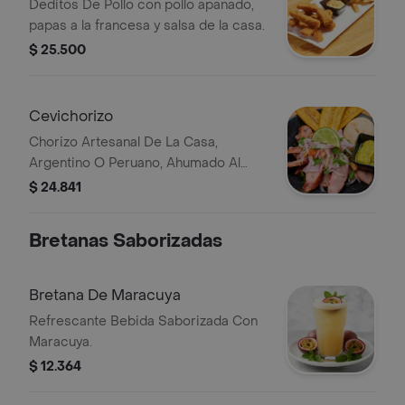
Deditos De Pollo con pollo apanado,
papas a la francesa y salsa de la casa.
$ 25.500
Cevichorizo
Chorizo Artesanal De La Casa,
Argentino O Peruano, Ahumado Al
Barril, Servido Con Acevichada,
$ 24.841
Guacamole, Chips De Platano, Arepa
Paisa Y Limon.
Bretanas Saborizadas
Bretana De Maracuya
Refrescante Bebida Saborizada Con
Maracuya.
$ 12.364