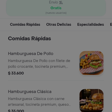
Envío
Gratis
(nuevos usuarios)
Comidas Rápidas
Otras Delicias
Especialidades
E
Comidas Rápidas
Hamburguesa De Pollo
Hamburguesa De Pollo con filete de
pollo crocante, tocineta premium,
queso mozzarella, vegetales frescos,
$ 33.600
salsa de la casa, pan brioche y papas
criollas.
Hamburguesa Clásica
Hamburguesa Clásica con carne
artesanal, tocineta premium, queso
mozzarella, vegetales frescos, salsa
$ 35.000