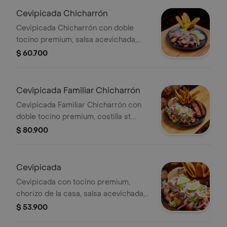
Cevipicada Chicharrón
Cevipicada Chicharrón con doble
tocino premium, salsa acevichada,
guacamole, chips de plátano verde,
$ 60.700
arepa paisa y limón.
Cevipicada Familiar Chicharrón
Cevipicada Familiar Chicharrón con
doble tocino premium, costilla st.
louis, salsa acevichada, guacamole,
$ 80.900
chips de plátano verde, arepa paisa y
limón.
Cevipicada
Cevipicada con tocino premium,
chorizo de la casa, salsa acevichada,
guacamole, chips de plátano verde,
$ 53.900
arepa paisa y limón.