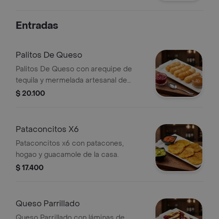
chimichurri.
Entradas
Palitos De Queso
Palitos De Queso con arequipe de
tequila y mermelada artesanal de
frutos rojos.
$ 20.100
Pataconcitos X6
Pataconcitos x6 con patacones,
hogao y guacamole de la casa.
$ 17.400
Queso Parrillado
Queso Parrillado con láminas de