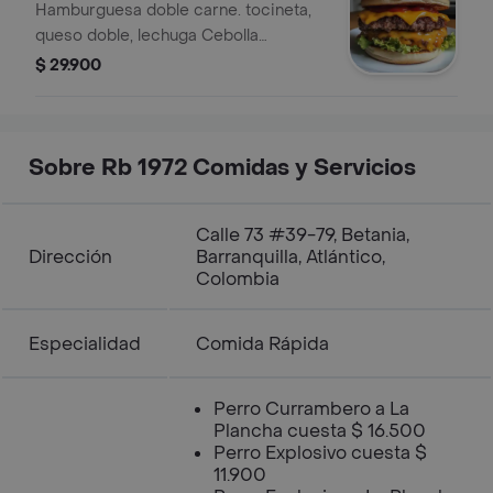
Hamburguesa doble carne. tocineta,
queso doble, lechuga Cebolla
caramelizada, salsas. Papas
$ 29.900
medianas. Coca-Cola 400ml
Sobre Rb 1972 Comidas y Servicios
Calle 73 #39-79, Betania,
Dirección
Barranquilla, Atlántico,
Colombia
Especialidad
Comida Rápida
Perro Currambero a La
Plancha cuesta $ 16.500
Perro Explosivo cuesta $
11.900