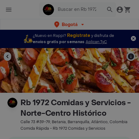
Bogotá
Regístrate
¿Nuevo en Rappi?
y disfruta de
envíos gratis por semanas
Aplican TyC
Rb 1972 Comidas y Servicios -
Norte-Centro Histórico
Calle 73 #39-79, Betania, Barranquilla, Atlántico, Colombia
Comida Rápida - Rb 1972 Comidas y Servicios