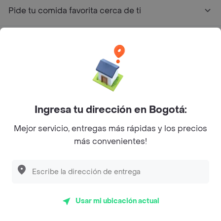
Pide tu comida favorita cerca de ti
Categorías
Únete a Rappi
Sobre Rappi
Ingresa tu dirección en Bogotá:
Mejor servicio, entregas más rápidas y los precios
Facebook
Twitter
Instagram
más convenientes!
©
2026
Rappi Inc. All rights reserved.
Usar mi ubicación actual
Rappi S.A.S. --- NIT 900.843.898-9 --- Calle 63 # 16A-02
Bogotá D.C. --- notificacionesrappi@rappi.com