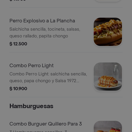
Perro Explosivo a La Plancha
Salchicha sencilla, tocineta, salsas,
queso rallado, papita chongo
$ 12.500
Combo Perro Light
Combo Perro Light: salchicha sencilla,
queso, papa chongo y Salsa 1972.
Incluye agua de 200 ml.
$ 10.900
Hamburguesas
Combo Burguer Quillero Para 3