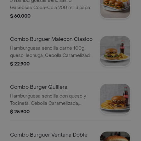
3 Hamburguezas sencillas. 3
Gaseosas Coca-Cola 200 ml. 3 papas
pequeñas
$ 60.000
Combo Burguer Malecon Clasico
Hamburguesa sencilla carne 100g,
queso, lechuga, Cebolla Caramelizada,
salsas. Papas pequeñas. Coca-Cola
$ 22.900
200ml
Combo Burger Quillera
Hamburguesa sencilla con queso y
Tocineta, Cebolla Caramelizada,
salsas. Papas grandes. Coca-Cola
$ 25.900
200ml.
Combo Burguer Ventana Doble